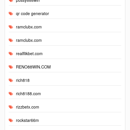
pussy888win
qr code generator
ramclubx.com
ramclubx.com
realflikbet.com
RENO88WIN.COM
rich818
rich8188.com
rizzbetx.com
rockstar66m