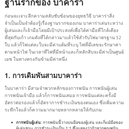
ฐานรากของ บาคาร่า
ก่อนจะเจาะลึกความสลับซับซ้อนของยุทธวิธี บาคาร่าสิ่ง
จำเป็นเป็นจำต้องรู้เรื่องฐานรากของเกม บาคาร่าเล่นระหว่าง
ผู้เล่นและก็เจ้ามือโดยมีเป้าประสงค์เพื่อได้ค่ามือที่ใกล้เคียง
ที่สุดกับเก้า เกมดังที่ได้กล่าวมาแล้วใช้สำรับไพ่มาตรฐาน 52
ใบ แล้วก็ไพ่แต่ละใบจะมีค่าแต้มที่ระบุ ไพ่ที่มีเลขจะรักษาค่า
ตามหน้าไพ่ ในเวลาที่ไพ่ที่มีหน้าและก็หลักสิบจะมีค่าเป็นศูนย์
เอซ ในทางตรงกันข้ามมีค่าหนึ่ง
1. การเดิมพันสามบาคาร่า
ในบาคาร่า มีสามจำพวกหลักของการพนัน การพนันผู้เล่น
การพนันเจ้ามือ แล้วก็การพนันเสมอ การพนันแต่ละครั้งมี
อัตราต่อรองแล้วก็อัตราการชำระเงินของตนเอง ซึ่งเพิ่มความ
ระทึกใจแล้วก็ความมากมายหลากหลายให้กับเกม
การพนันผู้เล่น
: การพนันนี้วางบนมือของผู้เล่น และก็แม้มือของ
ผู้เล่นชนะ การชำระเงินเป็น 1:1 ซึ่งแสดงว่าถ้าหากคุณพนัน