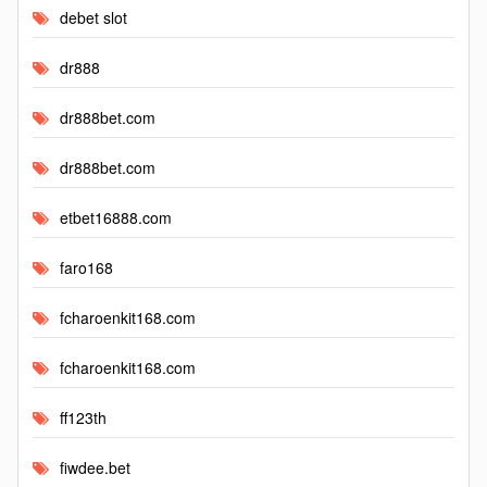
debet slot
dr888
dr888bet.com
dr888bet.com
etbet16888.com
faro168
fcharoenkit168.com
fcharoenkit168.com
ff123th
fiwdee.bet