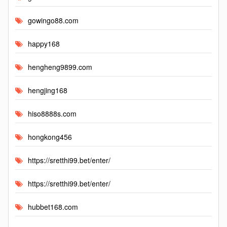
gowingo88.com
happy168
hengheng9899.com
hengjing168
hiso8888s.com
hongkong456
https://sretthi99.bet/enter/
https://sretthi99.bet/enter/
hubbet168.com