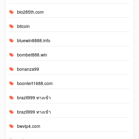
bio285th.com
bitcoin
bluewin8888.info
bombet888.win
bonanza99
boonlert1688.com
brazil999 ทางเข้า
brazil999 ทางเข้า
bwvip4.com