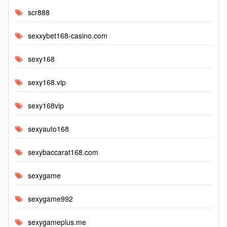
scr888
sexxybet168-casino.com
sexy168
sexy168.vip
sexy168vip
sexyauto168
sexybaccarat168.com
sexygame
sexygame992
sexygameplus.me