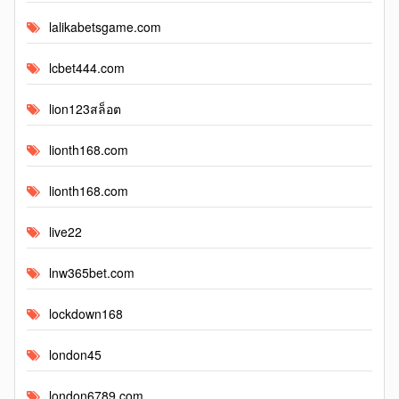
lalikabetsgame.com
lcbet444.com
lion123สล็อต
lionth168.com
lionth168.com
live22
lnw365bet.com
lockdown168
london45
london6789.com