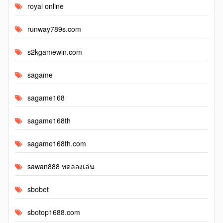
royal online
runway789s.com
s2kgamewin.com
sagame
sagame168
sagame168th
sagame168th.com
sawan888 ทดลองเล่น
sbobet
sbotop1688.com