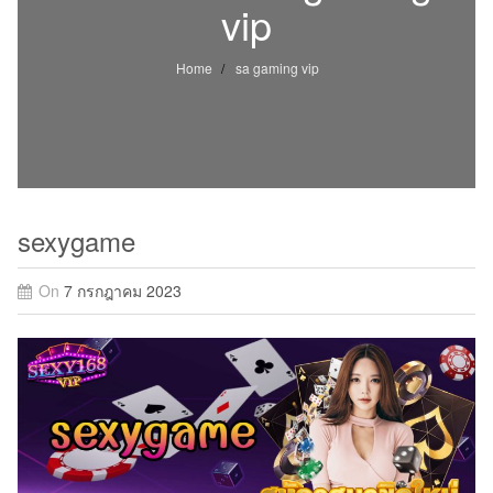
vip
Home
sa gaming vip
sexygame
On
7 กรกฎาคม 2023