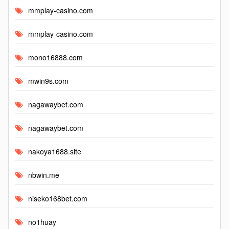
mmplay-casino.com
mmplay-casino.com
mono16888.com
mwin9s.com
nagawaybet.com
nagawaybet.com
nakoya1688.site
nbwin.me
niseko168bet.com
no1huay