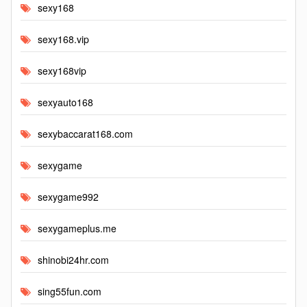
sexy168
sexy168.vip
sexy168vip
sexyauto168
sexybaccarat168.com
sexygame
sexygame992
sexygameplus.me
shinobi24hr.com
sing55fun.com