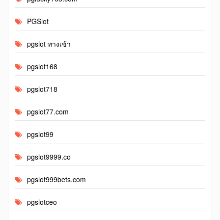
PGSlot
pgslot ทางเข้า
pgslot168
pgslot718
pgslot77.com
pgslot99
pgslot9999.co
pgslot999bets.com
pgslotceo