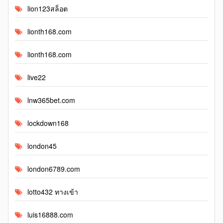
lion123สล็อต
lionth168.com
lionth168.com
live22
lnw365bet.com
lockdown168
london45
london6789.com
lotto432 ทางเข้า
luis16888.com