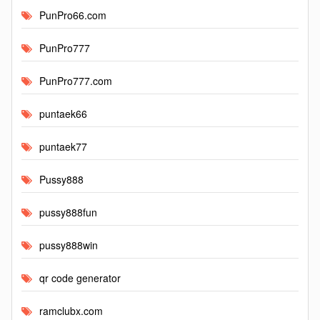
PunPro66.com
PunPro777
PunPro777.com
puntaek66
puntaek77
Pussy888
pussy888fun
pussy888win
qr code generator
ramclubx.com