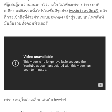
ที่ผู้เล่นผู้คนจำนวนมากไว้วางใจ ไม่เพียงเพราะว่าระบบที่
เสถียร แต่ยังรวมทั้งโปรโมชั่นดีๆอย่าง
bwvip4 เครดิตฟรี
แล้ว
ก็การเข้าถึงที่ง่ายผ่านระบบ bwvip4 เข้าสู่ระบบ บนโทรศัพท์
มือถือรวมทั้งคอมพิวเตอร์
เพราะเหตุใดต้องเลือกเล่นกับ bwvip4