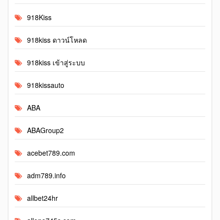
918Kiss
918kiss ดาวน์โหลด
918kiss เข้าสู่ระบบ
918kissauto
ABA
ABAGroup2
acebet789.com
adm789.info
allbet24hr