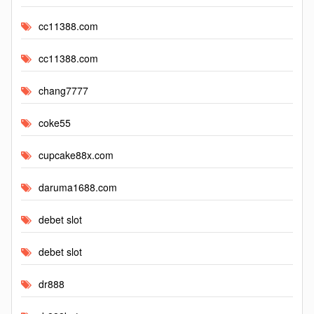
cc11388.com
cc11388.com
chang7777
coke55
cupcake88x.com
daruma1688.com
debet slot
debet slot
dr888