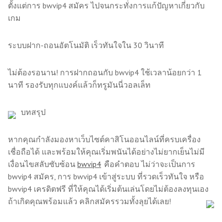
ตั้งแต่การ bwvip4 สมัคร ไปจนกระทั่งการแก้ปัญหาเกี่ยวกับ
เกม
ระบบฝาก-ถอนอัตโนมัติ เร็วทันใจใน 30 วินาที
ไม่ต้องรอนาน! การฝากถอนกับ bwvip4 ใช้เวลาน้อยกว่า 1
นาที รองรับทุกแบงค์แล้วก็ทรูมันนี่วอลเล็ท
บทสรุป
หากคุณกำลังมองหาเว็บไซต์คาสิโนออนไลน์ที่ครบเครื่อง
เชื่อถือได้ และพร้อมให้คุณเริ่มพนันได้อย่างไม่ยากเย็นไม่มี
เงื่อนไขสลับซับซ้อน
bwvip4
คือคำตอบ ไม่ว่าจะเป็นการ
bwvip4 สมัคร, การ bwvip4 เข้าสู่ระบบ ที่รวดเร็วทันใจ หรือ
bwvip4 เครดิตฟรี ที่ให้คุณได้เริ่มต้นเล่นโดยไม่ต้องลงทุนเอง
ถ้าเกิดคุณพร้อมแล้ว คลิกสมัครรวมทั้งลุยได้เลย!