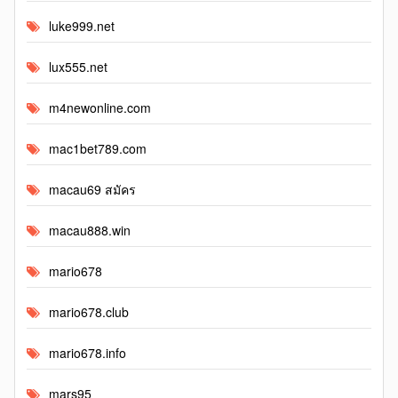
luke999.net
lux555.net
m4newonline.com
mac1bet789.com
macau69 สมัคร
macau888.win
mario678
mario678.club
mario678.info
mars95