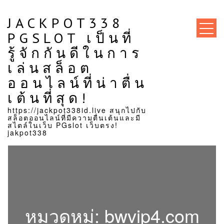
Skip
to
JACKPOT338
content
PGSLOT เป็นที่
รู้จักกันดีในการ
เล่นสล็อต
ออนไลน์ที่น่าตื่น
เต้นที่สุด!
https://jackpot338id.live สนุกไปกับ
สล็อตออนไลน์ที่มีความตื่นเต้นและมี
สไตล์ในเว็บ PGslot เว็บตรง!
jakpot338
หมวดหมู่:
bwvip4.com