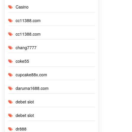
Casino
cc11388.com
cc11388.com
chang7777
coke55
cupcake88x.com
daruma1688.com
debet slot
debet slot
dr888