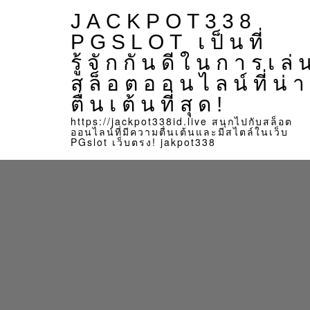
Skip
JACKPOT338
to
content
PGSLOT เป็นที่
รู้จักกันดีในการเล่
สล็อตออนไลน์ที่น่า
ตื่นเต้นที่สุด!
https://jackpot338id.live สนุกไปกับสล็อต
ออนไลน์ที่มีความตื่นเต้นและมีสไตล์ในเว็บ
PGslot เว็บตรง! jakpot338