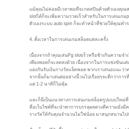
แม้คุณไม่ค่อยมีเวลาพอที่จะกดสปินด้วยตัวเองคุณ
slotได้ก็จะเพิ่มความรวดเร็วสำหรับในการเล่นเกมpg
ตัวเองระบบ auto spin ก็จะทำหน้าที่ช่วยให้คุณทำ
4. ตั้งเวลาในการเล่นเกมสล็อตแต่ละครั้ง
เนื่องจากถ้าคุณเล่นPg slotเร็วหรือช้าเกินความจำเ
เพียงพอตก็จะลดลงด้วย เนื่องจากในการแข่งขันแต่ละ
แย่งกันรับเงินรางวัลแจ็คพอต พวกเราเสนอแนะว่าคว
จากนั้นก็มาเล่นต่ออย่างนี้วนไปเรื่อยๆจะดีกว่าการท
แต่ 1-2 นาทีก็ไม่คุ้ม
และก็นี่เป็นแนวทางการเล่นเกมสล็อตรูปแบบใหม่ที่น
คือเว็บไซต์ที่จะนำพาการบรรลุผลดวงดีความมั่งมีควา
รางวัลให้กับคุณจำนวนไม่ใช่น้อย มาสนุกสนานไปกับ