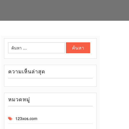
ค้นหา
สำหรับ:
ความเห็นล่าสุด
หมวดหมู่
123xos.com