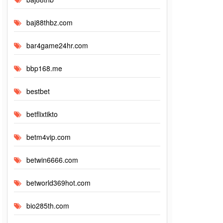
baj88thbz.com
bar4game24hr.com
bbp168.me
bestbet
betflixtikto
betm4vip.com
betwin6666.com
betworld369hot.com
bio285th.com