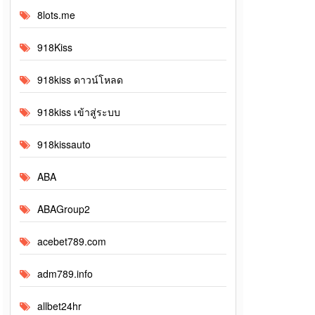
8lots.me
918Kiss
918kiss ดาวน์โหลด
918kiss เข้าสู่ระบบ
918kissauto
ABA
ABAGroup2
acebet789.com
adm789.info
allbet24hr