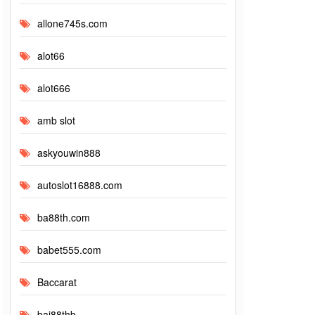
allone745s.com
alot66
alot666
amb slot
askyouwin888
autoslot16888.com
ba88th.com
babet555.com
Baccarat
baj88thb