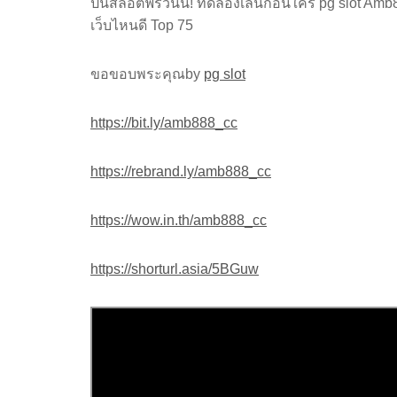
ปั่นสล็อตฟรีวันนี้! ทดลองเล่นก่อนใคร pg slot Am
เว็บไหนดี Top 75
ขอขอบพระคุณby
pg slot
https://bit.ly/amb888_cc
https://rebrand.ly/amb888_cc
https://wow.in.th/amb888_cc
https://shorturl.asia/5BGuw