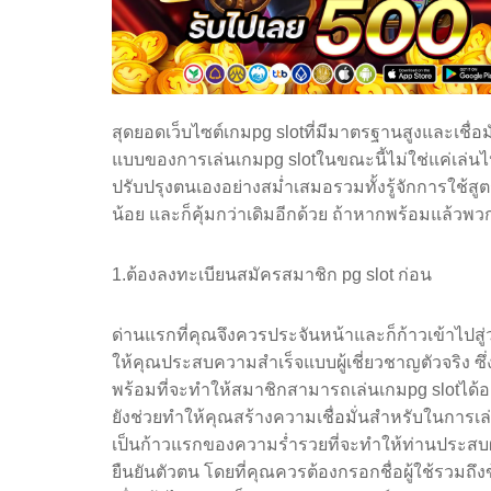
สุดยอดเว็บไซต์เกมpg slotที่มีมาตรฐานสูงและเชื่อม
แบบของการเล่นเกมpg slotในขณะนี้ไม่ใช่แค่เล่นไป
ปรับปรุงตนเองอย่างสม่ำเสมอรวมทั้งรู้จักการใช้สู
น้อย และก็คุ้มกว่าเดิมอีกด้วย ถ้าหากพร้อมแล้วพ
1.ต้องลงทะเบียนสมัครสมาชิก pg slot ก่อน
ด่านแรกที่คุณจึงควรประจันหน้าและก็ก้าวเข้าไปสู่
ให้คุณประสบความสำเร็จแบบผู้เชี่ยวชาญตัวจริ
พร้อมที่จะทำให้สมาชิกสามารถเล่นเกมpg slotได้อ
ยังช่วยทำให้คุณสร้างความเชื่อมั่นสำหรับในการเล่นเ
เป็นก้าวแรกของความร่ำรวยที่จะทำให้ท่านประสบ
ยืนยันตัวตน โดยที่คุณควรต้องกรอกชื่อผู้ใช้รวมถึง