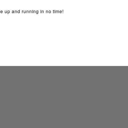
te up and running in no time!