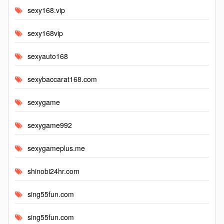
sexy168.vip
sexy168vip
sexyauto168
sexybaccarat168.com
sexygame
sexygame992
sexygameplus.me
shinobi24hr.com
sing55fun.com
sing55fun.com