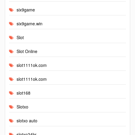
six9game
six9game.win
Slot
Slot Online
slot1111ok.com
slot1111ok.com
slot168
Slotxo
slotxo auto
slotxo24hr