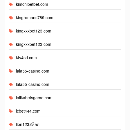
kimchibetbet.com
kingromans789.com
kingxxxbet123.com
kingxxxbet123.com
ktv4sd.com
lala55-casino.com
lala55-casino.com
lalikabetsgame.com
lcbet444.com
lion123สล็อต