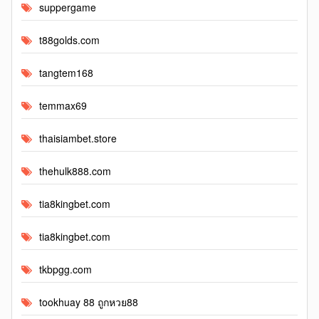
suppergame
t88golds.com
tangtem168
temmax69
thaisiambet.store
thehulk888.com
tia8kingbet.com
tia8kingbet.com
tkbpgg.com
tookhuay 88 ถูกหวย88