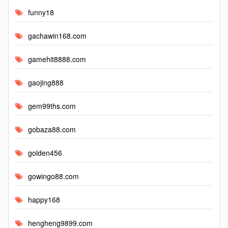
funny18
gachawin168.com
gamehit8888.com
gaojing888
gem99ths.com
gobaza88.com
golden456
gowingo88.com
happy168
hengheng9899.com