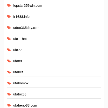
topstar359win.com
tr1688.info
udee365day.com
ufa11bet
ufa77
ufa89
ufabet
ufabombx
ufafox88
ufaheno88.com