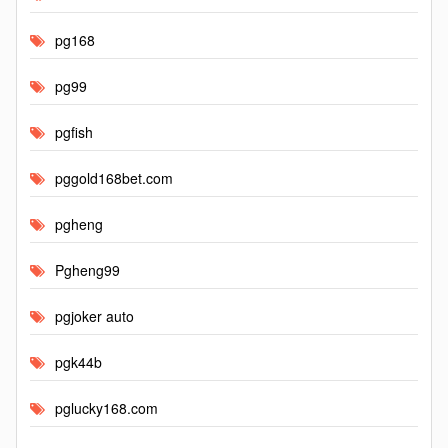
pg168
pg99
pgfish
pggold168bet.com
pgheng
Pgheng99
pgjoker auto
pgk44b
pglucky168.com