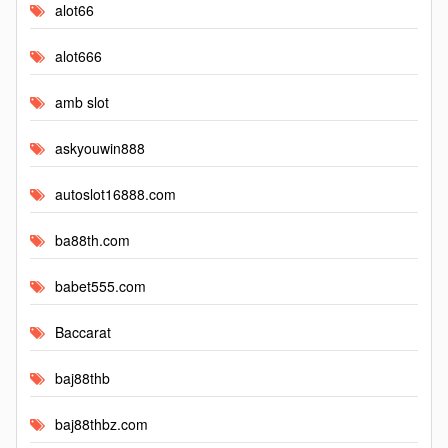
alot66
alot666
amb slot
askyouwin888
autoslot16888.com
ba88th.com
babet555.com
Baccarat
baj88thb
baj88thbz.com