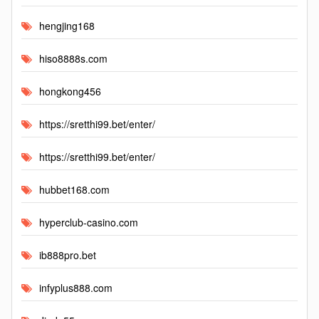
hengjing168
hiso8888s.com
hongkong456
https://sretthi99.bet/enter/
https://sretthi99.bet/enter/
hubbet168.com
hyperclub-casino.com
ib888pro.bet
infyplus888.com