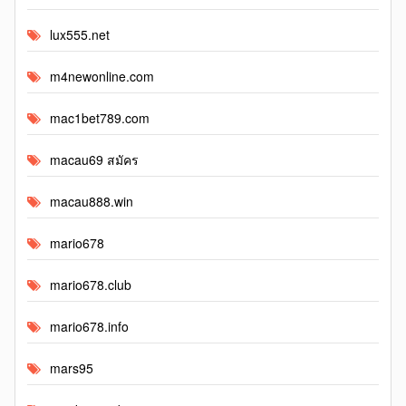
lux555.net
m4newonline.com
mac1bet789.com
macau69 สมัคร
macau888.win
mario678
mario678.club
mario678.info
mars95