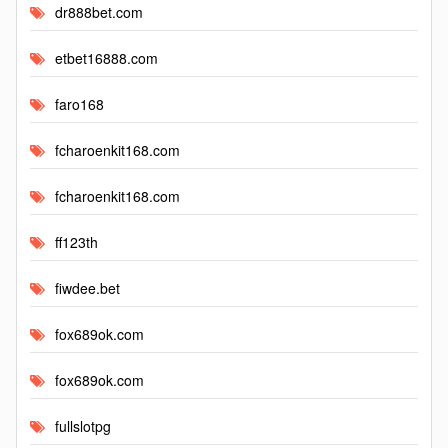
dr888bet.com
etbet16888.com
faro168
fcharoenkit168.com
fcharoenkit168.com
ff123th
fiwdee.bet
fox689ok.com
fox689ok.com
fullslotpg