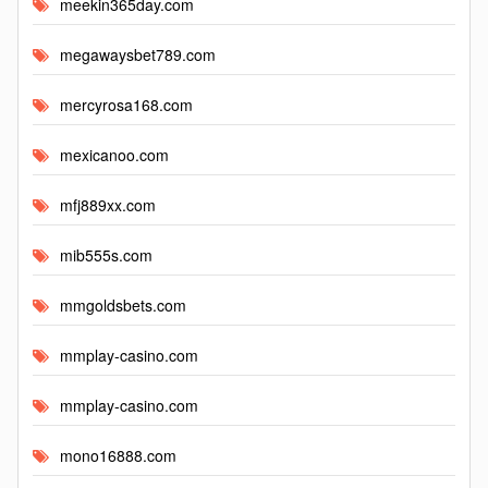
meekin365day.com
megawaysbet789.com
mercyrosa168.com
mexicanoo.com
mfj889xx.com
mib555s.com
mmgoldsbets.com
mmplay-casino.com
mmplay-casino.com
mono16888.com