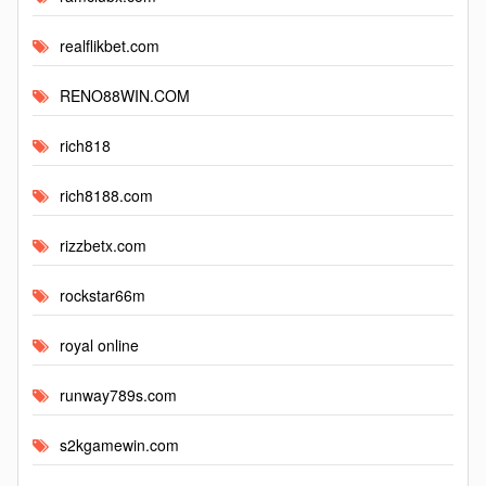
realflikbet.com
RENO88WIN.COM
rich818
rich8188.com
rizzbetx.com
rockstar66m
royal online
runway789s.com
s2kgamewin.com