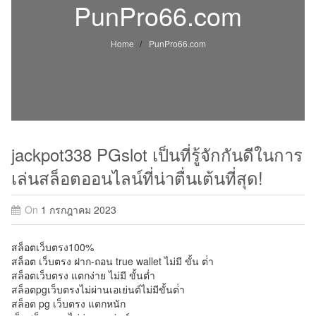
PunPro66.com
Home
PunPro66.com
jackpot338 PGslot เป็นที่รู้จักกันดีในการ
เล่นสล็อตออนไลน์ที่น่าตื่นเต้นที่สุด!
On
1 กรกฎาคม 2023
สล็อตเว็บตรง100%
สล็อต เว็บตรง ฝาก-ถอน true wallet ไม่มี ขั้น ต่ํา
สล็อตเว็บตรง แตกง่าย ไม่มี ขั้นต่ำ
สล็อตpgเว็บตรงไม่ผ่านเอเย่นต์ไม่มีขั้นต่ํา
สล็อต pg เว็บตรง แตกหนัก