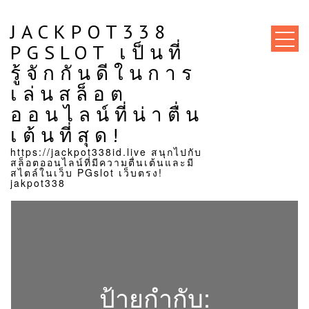
Skip
to
JACKPOT338
content
PGSLOT เป็นที่
รู้จักกันดีในการ
เล่นสล็อต
ออนไลน์ที่น่าตื่น
เต้นที่สุด!
https://jackpot338id.live สนุกไปกับ
สล็อตออนไลน์ที่มีความตื่นเต้นและมี
สไตล์ในเว็บ PGslot เว็บตรง!
jakpot338
ป้ายกำกับ: