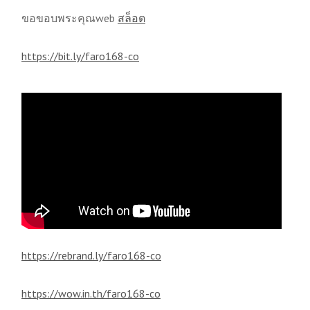
ขอขอบพระคุณweb
สล็อต
https://bit.ly/faro168-co
https://rebrand.ly/faro168-co
https://wow.in.th/faro168-co