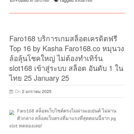
Posted in
faro168
Tagged
สล็อต168
Faro168 บริการเกมสล็อตเครดิตฟรี
Top 16 by Kasha Faro168.co หมุนวง
ล้อลุ้นโชคใหญ่ ไม่ต้องทำเทิร์น
slot168 เข้าสู่ระบบ สล็อต อันดับ 1 ใน
ไทย 25 January 25
On
2 มกราคม 2025
Faro168 สล็อตเว็บไซต์ตรงไม่ผ่านเอเย่นต์ ไม่ผ่าน
ตัวกลาง สล็อตเว็บตรงที่มาแรงที่สุดตอนนี้จาก pg
slot ทดลองเลย!