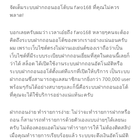
จัดเต็มระบบฝากถอนออโต้บน faro168 ที่คุณไม่ควร
พลาด!
บอกเลยครับผมว่า เวลาเอ๋ยถึง faro168 หลายๆคนจะต้อง
คิดถึงระบบฝากถอนออโต้ของพวกเราอย่างแน่นอนครับ
ผม เพราะเว็บไซต์ตรงไม่ผ่านเอเย่นต์ของเราถือว่าเป็น
เว็บไซต์ที่มีระบบระเบียบฝากถอนเยี่ยมที่สุดในตอนนี้เลยก็
ว่าได้ สล็อต ได้เปิดใช้งานระบบฝากถอนอัตโนมัติหรือ
ระบบฝากถอนออโต้ตั้งแต่ทีแรกที่เปิดให้บริการ เป็นระบบ
ฝากถอนซึ่งสามารถดูแลสมาชิกมากยิ่งกว่า 700,000 user
พร้อมๆกันได้อย่างสบายๆและก็นี่คือระบบฝากถอนออโต้
ที่คุณจะได้ใช้บริการอย่างแน่แท้นะครับ
ฝากถอนง่าย ทำรายการง่าย: ไม่ว่าจะทำรายการฝากหรือ
ถอน ก็สามารถทำรายการด้วยตัวเองแบบง่ายๆได้เลยนะ
ครับ ไม่ต้องคอยแอดไม่นมาทำรายการให้ ไม่ต้องติดสลิป
เมื่อคุณทำรายการเรียบร้อยแล้ว ระบบจะดึงเงินอัตโนมัติ