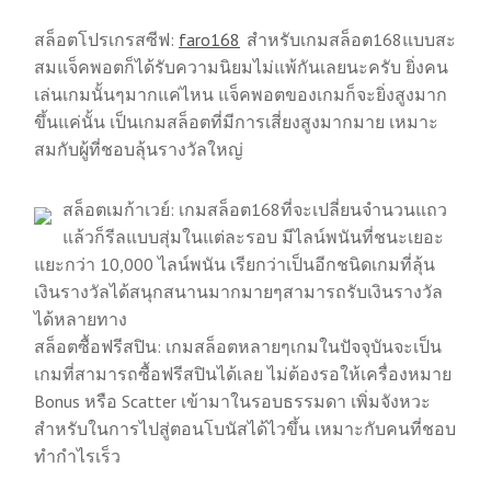
สล็อตโปรเกรสซีฟ:
faro168
สำหรับเกมสล็อต168แบบสะ
สมแจ็คพอตก็ได้รับความนิยมไม่แพ้กันเลยนะครับ ยิ่งคน
เล่นเกมนั้นๆมากแค่ไหน แจ็คพอตของเกมก็จะยิ่งสูงมาก
ขึ้นแค่นั้น เป็นเกมสล็อตที่มีการเสี่ยงสูงมากมาย เหมาะ
สมกับผู้ที่ชอบลุ้นรางวัลใหญ่
สล็อตเมก้าเวย์: เกมสล็อต168ที่จะเปลี่ยนจำนวนแถว
แล้วก็รีลแบบสุ่มในแต่ละรอบ มีไลน์พนันที่ชนะเยอะ
แยะกว่า 10,000 ไลน์พนัน เรียกว่าเป็นอีกชนิดเกมที่ลุ้น
เงินรางวัลได้สนุกสนานมากมายๆสามารถรับเงินรางวัล
ได้หลายทาง
สล็อตซื้อฟรีสปิน: เกมสล็อตหลายๆเกมในปัจจุบันจะเป็น
เกมที่สามารถซื้อฟรีสปินได้เลย ไม่ต้องรอให้เครื่องหมาย
Bonus หรือ Scatter เข้ามาในรอบธรรมดา เพิ่มจังหวะ
สำหรับในการไปสู่ตอนโบนัสได้ไวขึ้น เหมาะกับคนที่ชอบ
ทำกำไรเร็ว