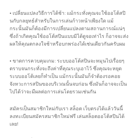
• เปลี่ยนแปลงวิธีการได้ช้า: แม้กระทั่งคุณจะใช้ออโต้สปิ
นกับกลยุทธ์สำหรับในการเล่นก้าวหน้าเพียงใด แม้
กระนั้นมันก็ต้องมีการเปลี่ยนแปลงตามสถานการณ์แน่ๆ
ซึ่งถ้าเกิดคุณใช้ออโต้สปินแบบมิได้ดูจอเท่าไร ก็อาจจะส่ง
ผลให้คุณตกลงใจช้าหรือบกพร่องได้เช่นเดียวกันครับผม
• ขาดการควบคุมเกม: ระบบออโต้สปินจะหมุนไปเรื่อยๆ
ตราบจนกระทั่งจะถึงค่าที่คุณระบุเอาไว้ ซึ่งคุณจะหยุด
ระบบออโต้เลยก็ทำเป็น แม้กระนั้นมันก็จำต้องรอคอย
จังหวะการสปินของบริเวณนั้นจบก่อน ซึ่งมันก็อาจจะเป็น
ไปได้ว่าจะมีผลต่อการเล่นโดยรวมเช่นกัน
สมัครเป็นสมาชิกใหม่กับเรา สล็อต เว็บตรงได้แล้ววันนี้
ลงทะเบียนสมัครสมาชิกใหม่ฟรี เล่นสล็อตออโต้สปินได้
เลย!