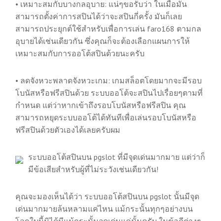
• เหมาะสมกับบางกลอุบาย: แน่ๆขอรับว่า ในเมื่อมัน
สามารถตั้งค่าการสปินได้ว่าจะสปินกี่ครั้ง มันก็เลย
สามารถประยุกต์ใช้สำหรับเพื่อการเล่น faro168 ตามกล
อุบายได้เช่นเดียวกัน ซึ่งคุณก็จะต้องเลือกแผนการให้
เหมาะสมกับการออโต้สปินด้วยนะครับ
• ลดจังหวะพลาดจังหวะเกม: เกมสล็อตโดยมากจะมีรอบ
โบนัสหรือฟรีสปินด้วย ระบบออโต้จะสปินไปเรื่อยๆตามที่
กำหนด แต่ว่าหากเข้าถึงรอบโบนัสหรือฟรีสปิน คุณ
สามารถหยุดระบบออโต้ได้ทันทีเพื่อเล่นรอบโบนัสหรือ
ฟรีสปินด้วยตัวเองได้เลยครับผม
ระบบออโต้สปินบน pgslot ที่มีจุดเด่นมากมาย แต่ว่าก็
มีข้อเสียสำหรับผู้ที่ไม่ระวังเช่นเดียวกัน!
คุณจะมองเห็นได้ว่า ระบบออโต้สปินบน pgslot นั้นมีจุด
เด่นมากมายล้นหลามแค่ไหน แม้กระนั้นทุกๆอย่างบน