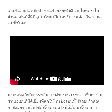
เดิมพันง่ายไม่สลับซับซ้อนกับสล็อต168 เว็บไซต์ตรงไม่
ผ่านเอเย่นต์ที่ดีที่สุดในไทย เปิดให้บริการแต่ละวันตลอด
24 ชั่วโมง!
มาบันเทิงใจกับการพนันแบบง่ายๆบน faro168เว็บตรงไม่
ผ่านเอเย่นต์ที่ดีเยี่ยมที่สุดในไทยปัจจุบันนี้ได้เลย! ถ้าคุณ
กำลังมองหาเว็บไซต์สล็อตออนไลน์ที่มีเกมสล็อตมาก