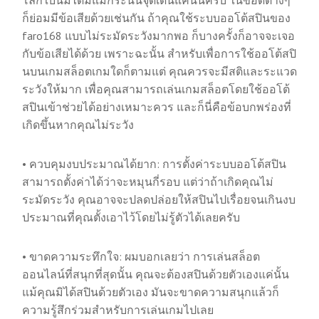
โลกใบนี้มิได้มีแม้กระนั้นจุดเด่นแค่นั้นครับ ในข้อดีต่างๆ
ก็ย่อมมีข้อเสียด้วยเช่นกัน ถ้าคุณใช้ระบบออโต้สปินของ
faro168 แบบไม่ระมัดระวังมากพอ ก็บางครั้งก็อาจจะเจอ
กับข้อเสียได้ด้วย เพราะฉะนั้น สำหรับเพื่อการใช้ออโต้สปิ
นบนเกมสล็อตเกมใดก็ตามแต่ คุณควรจะมีสติและระแวด
ระวังให้มาก เพื่อคุณสามารถเล่นเกมสล็อตโดยใช้ออโต้
สปินเข้าช่วยได้อย่างเหมาะควร และก็นี่คือข้อบกพร่องที่
เกิดขึ้นหากคุณไม่ระวัง
• ควบคุมงบประมาณได้ยาก: การตั้งค่าระบบออโต้สปิน
สามารถตั้งค่าได้ว่าจะหมุนกี่รอบ แต่ว่าถ้าเกิดคุณไม่
ระมัดระวัง คุณอาจจะปลดปล่อยให้สปินไปเรื่อยจนเกินงบ
ประมาณที่คุณตั้งเอาไว้โดยไม่รู้ตัวได้เลยครับ
• ขาดความระทึกใจ: ผมบอกเลยว่า การเล่นสล็อต
ออนไลน์ที่สนุกที่สุดนั้น คุณจะต้องสปินด้วยตัวเองแค่นั้น
แม้คุณมิได้สปินด้วยตัวเอง มันจะขาดความสนุกแล้วก็
ความรู้สึกร่วมสำหรับการเล่นเกมไปเลย