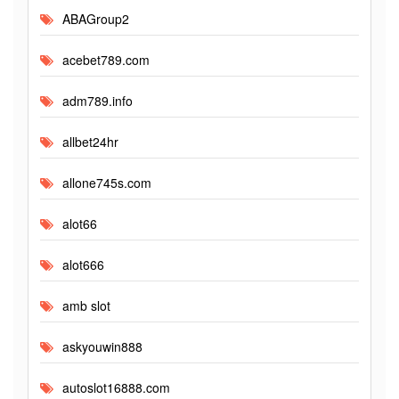
ABAGroup2
acebet789.com
adm789.info
allbet24hr
allone745s.com
alot66
alot666
amb slot
askyouwin888
autoslot16888.com