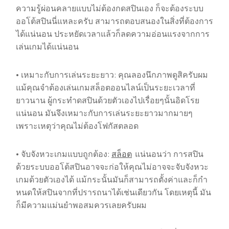
ความรู้ผ่อนคลายแบบไม่ต้องกดสปินเอง ก็จะต้องระบบ
ออโต้สปินนี่แหละครับ สามารถตอบสนองในสิ่งที่ต้องการ
ได้แน่นอน ประหยัดเวลาแล้วก็ลดความอ่อนแรงจากการ
เล่นเกมได้แน่นอน
• เหมาะกับการเล่นระยะยาว: คุณลองนึกภาพดูสิครับผม
แม้คุณจำต้องเล่นเกมสล็อตออนไลน์เป็นระยะเวลาที่
ยาวนาน ผู้กระทำดสปินด้วยตัวเองไปเรื่อยๆนั้นอิดโรย
แน่นอน มันจึงเหมาะกับการเล่นระยะยาวมากมายๆ
เพราะเหตุว่าคุณไม่ต้องโฟกัสตลอด
• จับจังหวะเกมแบบถูกต้อง:
สล็อต
แน่นอนว่า การสปิน
ด้วยระบบออโต้สปินอาจจะก่อให้คุณไม่อาจจะจับจังหวะ
เกมด้วยตัวเองได้ แม้กระนั้นมันก็สามารถตั้งค่าและก็กำ
หนดให้สปินจากที่ปรารถนาได้เช่นเดียวกัน โดยเหตุนี้ มัน
ก็มีความแม่นยำพอสมควรเลยครับผม