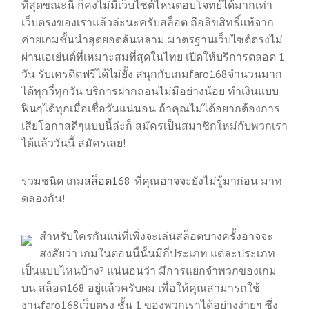
ที่สุดขณะนี้ ก็คงไม่มีเว็บไซต์ไหนตอบโจทย์ได้มากเท่า
เว็บตรงของเราแล้วล่ะนะครับสล็อต ถือลิขสิทธิ์แท้จาก
ค่ายเกมชั้นนำสุดยอดล้นหลาม มาตรฐานเว็บไซต์ตรงไม่
ผ่านเอเย่นต์ที่เหมาะสมที่สุดในไทย เปิดให้บริการตลอด 1
วัน รับเครดิตฟรีได้ไม่ยั้ง สนุกกับเกมfaro168จำนวนมาก
ได้ทุกวี่ทุกวัน บริการฝากถอนไม่มีอย่างน้อย ทำเงินแบบ
ฟินๆได้ทุกเมื่อเชื่อวันแน่นอน ถ้าคุณไม่ได้อยากต้องการ
เสียโอกาสดีๆแบบนี้ล่ะก็ สมัครเป็นสมาชิกใหม่กับพวกเรา
ได้แล้ววันนี้ สมัครเลย!
รวมชนิด เกม
สล็อต168
ที่คุณอาจจะยังไม่รู้มาก่อน มาท
ดลองกัน!
สำหรับใครกันแน่ที่เพิ่งจะเล่นสล็อตบางครั้งอาจจะ
สงสัยว่า เกมในตอนนี้นั้นมีกี่ประเภท แต่ละประเภท
เป็นแบบไหนบ้าง? แน่นอนว่า มีการแยกจำพวกของเกม
บน สล็อต168 อยู่แล้วครับผม เพื่อให้คุณสามารถใช้
งานfaro168เว็บตรง ชั้น 1 ของพวกเราได้อย่างง่ายๆ ซึ่ง