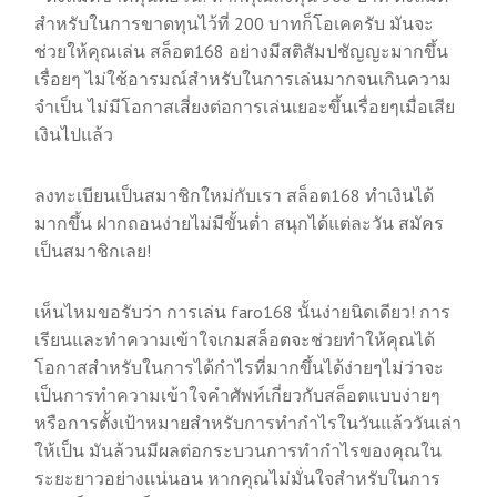
สำหรับในการขาดทุนไว้ที่ 200 บาทก็โอเคครับ มันจะ
ช่วยให้คุณเล่น สล็อต168 อย่างมีสติสัมปชัญญะมากขึ้น
เรื่อยๆ ไม่ใช้อารมณ์สำหรับในการเล่นมากจนเกินความ
จำเป็น ไม่มีโอกาสเสี่ยงต่อการเล่นเยอะขึ้นเรื่อยๆเมื่อเสีย
เงินไปแล้ว
ลงทะเบียนเป็นสมาชิกใหม่กับเรา สล็อต168 ทำเงินได้
มากขึ้น ฝากถอนง่ายไม่มีขั้นต่ำ สนุกได้แต่ละวัน สมัคร
เป็นสมาชิกเลย!
เห็นไหมขอรับว่า การเล่น faro168 นั้นง่ายนิดเดียว! การ
เรียนและทำความเข้าใจเกมสล็อตจะช่วยทำให้คุณได้
โอกาสสำหรับในการได้กำไรที่มากขึ้นได้ง่ายๆไม่ว่าจะ
เป็นการทำความเข้าใจคำศัพท์เกี่ยวกับสล็อตแบบง่ายๆ
หรือการตั้งเป้าหมายสำหรับการทำกำไรในวันแล้ววันเล่า
ให้เป็น มันล้วนมีผลต่อกระบวนการทำกำไรของคุณใน
ระยะยาวอย่างแน่นอน หากคุณไม่มั่นใจสำหรับในการ