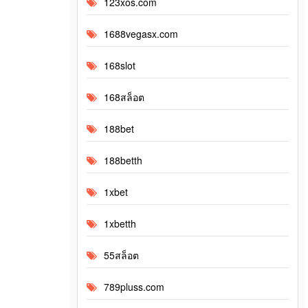
123xos.com
1688vegasx.com
168slot
168สล็อต
188bet
188betth
1xbet
1xbetth
55สล็อต
789pluss.com