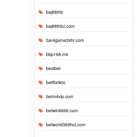
baj88thb
baj88thbz.com
bar4game24hr.com
bbp168.me
bestbet
betflixtikto
betm4vip.com
betwin6666.com
betworld369hot.com