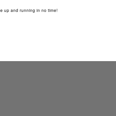
te up and running in no time!