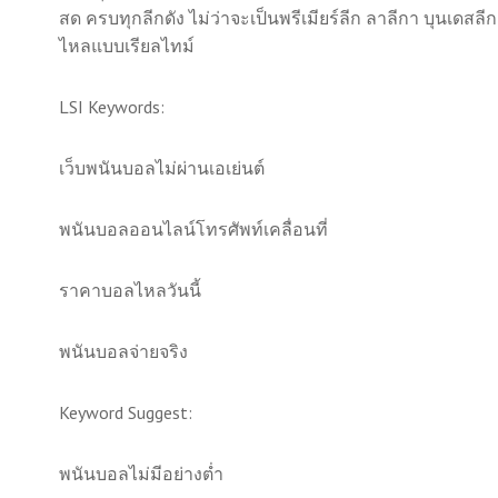
สด ครบทุกลีกดัง ไม่ว่าจะเป็นพรีเมียร์ลีก ลาลีกา บุนเดส
ไหลแบบเรียลไทม์
LSI Keywords:
เว็บพนันบอลไม่ผ่านเอเย่นต์
พนันบอลออนไลน์โทรศัพท์เคลื่อนที่
ราคาบอลไหลวันนี้
พนันบอลจ่ายจริง
Keyword Suggest:
พนันบอลไม่มีอย่างต่ำ