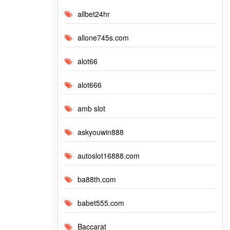
allbet24hr
allone745s.com
alot66
alot666
amb slot
askyouwin888
autoslot16888.com
ba88th.com
babet555.com
Baccarat