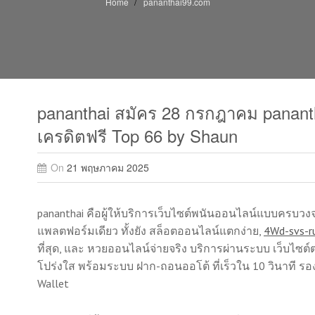
Home
pananthai99.com
pananthai สมัคร 28 กรกฎาคม panant
เครดิตฟรี Top 66 by Shaun
On
21 พฤษภาคม 2025
pananthai คือผู้ให้บริการเว็บไซต์พนันออนไลน์แบบครบวง
แพลตฟอร์มเดียว ทั้งยัง สล็อตออนไลน์แตกง่าย,
4Wd-svs-ru
ที่สุด, และ หวยออนไลน์จ่ายจริง บริการผ่านระบบ เว็บไซต์ต
โปร่งใส พร้อมระบบ ฝาก-ถอนออโต้ ที่เร็วใน 10 วินาที ร
Wallet