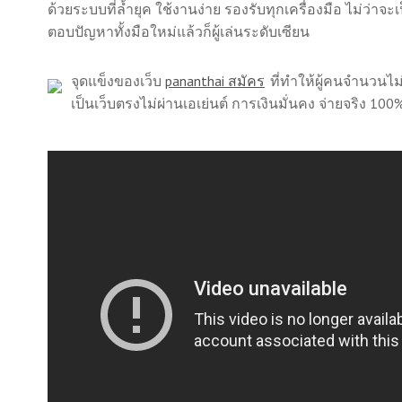
ด้วยระบบที่ล้ำยุค ใช้งานง่าย รองรับทุกเครื่องมือ ไม่ว่าจ
ตอบปัญหาทั้งมือใหม่แล้วก็ผู้เล่นระดับเซียน
จุดแข็งของเว็บ
pananthai สมัคร
ที่ทำให้ผู้คนจำนวนไม่
เป็นเว็บตรงไม่ผ่านเอเย่นต์ การเงินมั่นคง จ่ายจริง 100