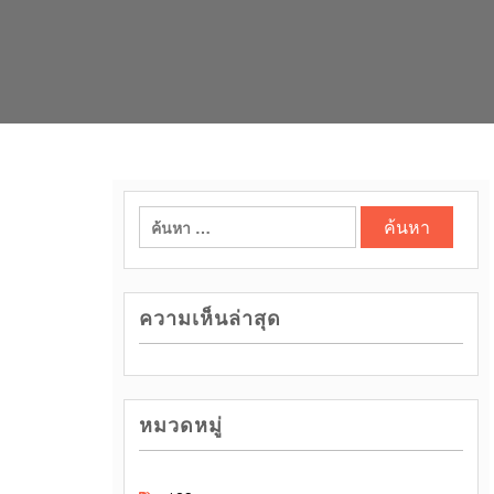
ค้นหา
สำหรับ:
ความเห็นล่าสุด
หมวดหมู่