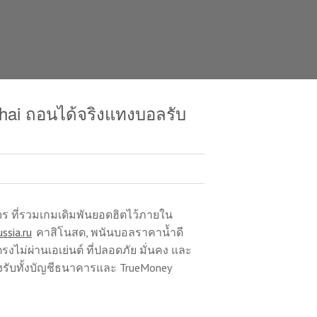
hai ถอนได้จริงแทงบอลรับ
จร ที่รวมเกมเดิมพันยอดฮิตไว้ภายใน
ssia.ru
คาสิโนสด, พนันบอลราคาน้ำดี
รงไม่ผ่านเอเย่นต์ ที่ปลอดภัย มั่นคง และ
องรับทั้งบัญชีธนาคารและ TrueMoney