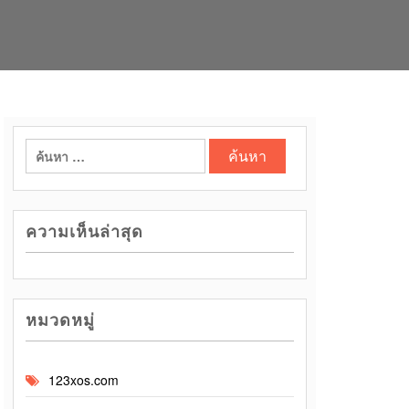
ค้นหา
สำหรับ:
ความเห็นล่าสุด
หมวดหมู่
123xos.com