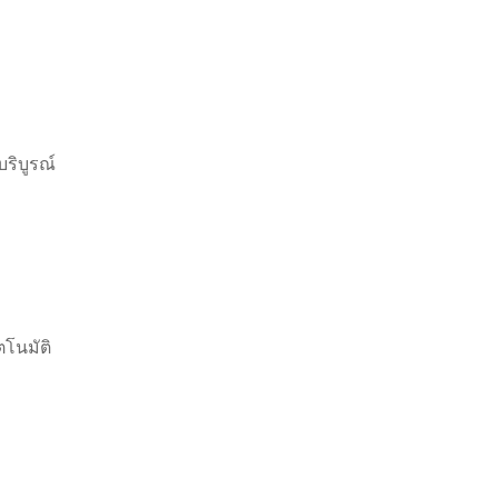
ริบูรณ์
ตโนมัติ