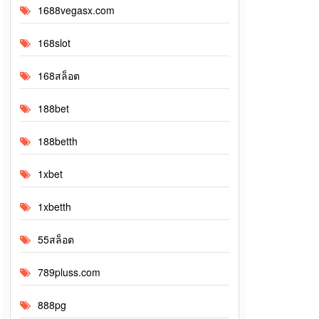
1688vegasx.com
168slot
168สล็อต
188bet
188betth
1xbet
1xbetth
55สล็อต
789pluss.com
888pg