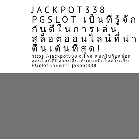
Skip
JACKPOT338
to
content
PGSLOT เป็นที่รู้จัก
กันดีในการเล่น
สล็อตออนไลน์ที่น่า
ตื่นเต้นที่สุด!
https://jackpot338id.live สนุกไปกับสล็อต
ออนไลน์ที่มีความตื่นเต้นและมีสไตล์ในเว็บ
PGslot เว็บตรง! jakpot338