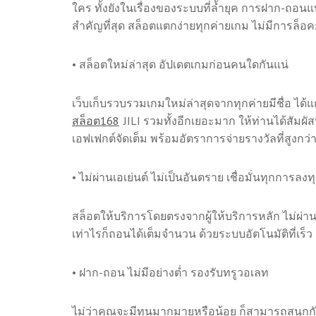
ใคร ทั้งยังในเรื่องของระบบที่ล้ำยุค การฝาก-ถอนแ
สำคัญที่สุด สล็อตแตกง่ายทุกค่ายเกม ไม่มีการล็อค
• สล็อตใหม่ล่าสุด อัปเดตเกมก่อนคนใดกันแน่
เว็บเก็บรวบรวมเกมใหม่ล่าสุดจากทุกค่ายมีชื่อ ได
สล็อต168
JILI รวมทั้งอีกเยอะมาก ให้ท่านได้สัม
เอฟเฟกต์จัดเต็ม พร้อมอัตราการจ่ายรางวัลที่สูงกว่า
• ไม่ผ่านเอเย่นต์ ไม่เป็นอันตราย เชื่อมั่นทุกการลงท
สล็อตให้บริการโดยตรงจากผู้ให้บริการหลัก ไม่ผ่า
เท่าไรก็ถอนได้เต็มจำนวน ด้วยระบบอัตโนมัติที่เร็ว
• ฝาก-ถอน ไม่มีอย่างต่ำ รองรับทรูวอเลท
ไม่ว่าคุณจะมีทุนมากมายหรือน้อย ก็สามารถสนุกกั