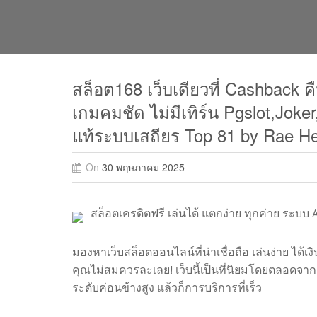
สล็อต168 เว็บเดียวที่ Cashback 
เกมคมชัด ไม่มีเทิร์น Pgslot,Joke
แท้ระบบเสถียร Top 81 by Rae He
On
30 พฤษภาคม 2025
สล็อตเครดิตฟรี เล่นได้ แตกง่าย ทุกค่าย ระบบ 
มองหาเว็บสล็อตออนไลน์ที่น่าเชื่อถือ เล่นง่าย ได้เ
คุณไม่สมควรละเลย! เว็บนี้เป็นที่นิยมโดยตลอดจากผ
ระดับค่อนข้างสูง แล้วก็การบริการที่เร็ว