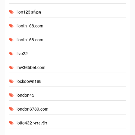
lion123สล็อต
lionth168.com
lionth168.com
live22
lnw365bet.com
lockdown168
london45
london6789.com
lotto432 ทางเข้า