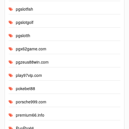
pgslotfish
pgslotgolf
pgslotth
pgx62game.com
pgzeus88win.com
play97vip.com
pokebet88
porsche999.com
premium66.info
PunPro66