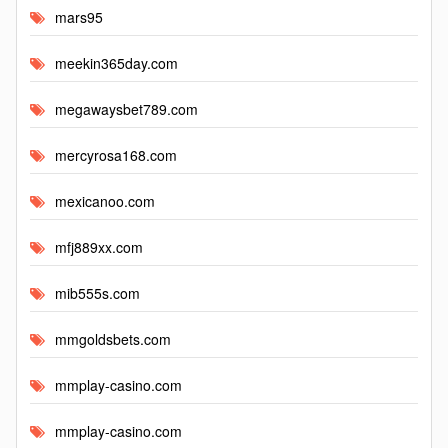
mars95
meekin365day.com
megawaysbet789.com
mercyrosa168.com
mexicanoo.com
mfj889xx.com
mib555s.com
mmgoldsbets.com
mmplay-casino.com
mmplay-casino.com