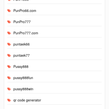
PunPro66.com
PunPro777
PunPro777.com
puntaek66
puntaek77
Pussy888
pussy888fun
pussy888win
qr code generator