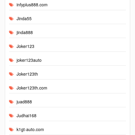
infyplus888.com
Jinda55
jinda888
Joker123
joker123auto
Joker123th
Joker123th.com
juad888
Judhai168
k1gt-auto.com