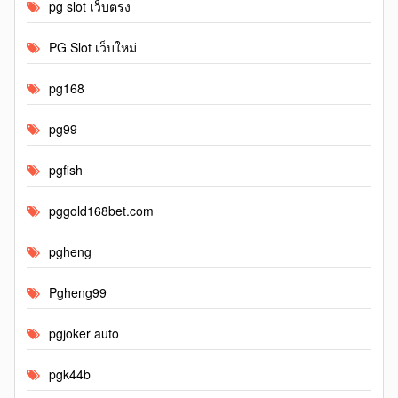
pg slot เว็บตรง
PG Slot เว็บใหม่
pg168
pg99
pgfish
pggold168bet.com
pgheng
Pgheng99
pgjoker auto
pgk44b