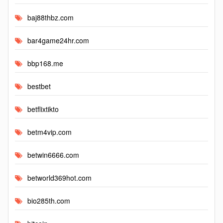
baj88thbz.com
bar4game24hr.com
bbp168.me
bestbet
betflixtikto
betm4vip.com
betwin6666.com
betworld369hot.com
bio285th.com