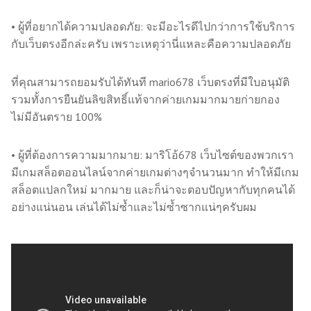
• ผู้ที่อยากได้ความปลอดภัย: จะมีอะไรดีไปกว่าการใช้บริการ
กับเว็บตรงอีกล่ะครับ เพราะเหตุว่านี่แหละคือความปลอดภัย
ที่คุณสามารถยอมรับได้ทันที mario678 เว็บตรงที่มีใบอนุมัติ
รวมทั้งการยืนยันลิขสิทธิ์แท้จากค่ายเกมมากมายก่ายกอง
ไม่มีอันตราย 100%
• ผู้ที่ต้องการความมากมาย: มาริโอ้678 เว็บไซต์ของพวกเรา
มีเกมสล็อตออนไลน์จากค่ายเกมต่างๆจำนวนมาก ทำให้มีเกม
สล็อตแปลกใหม่ มากมาย และก็น่าจะตอบปัญหากับทุกคนได้
อย่างแน่นอน เล่นได้ไม่ซ้ำและไม่ซ้ำซากแน่ๆครับผม