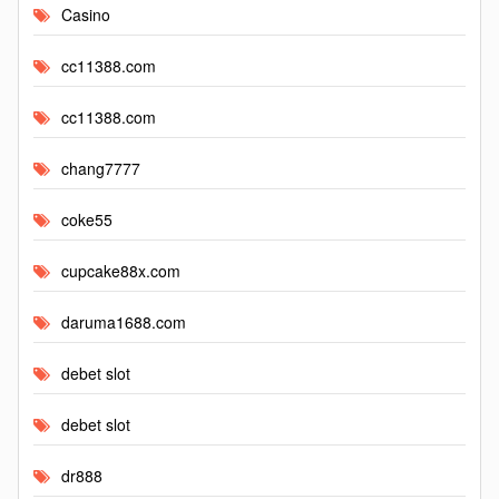
Casino
cc11388.com
cc11388.com
chang7777
coke55
cupcake88x.com
daruma1688.com
debet slot
debet slot
dr888