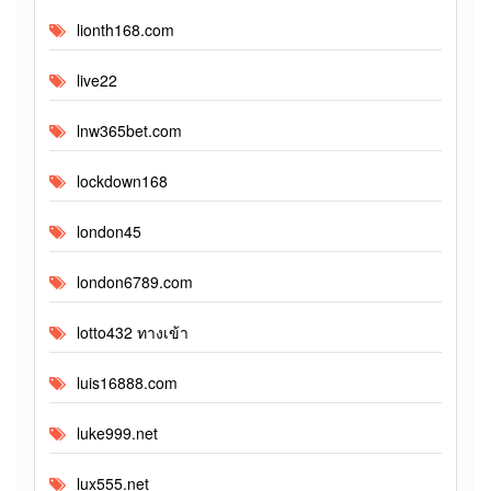
lionth168.com
live22
lnw365bet.com
lockdown168
london45
london6789.com
lotto432 ทางเข้า
luis16888.com
luke999.net
lux555.net