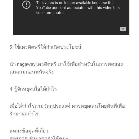
3. ใช้เครดิตฟรีให้กำเนิดประโยชน์
นำ nagaway เครดิตฟรี มาใช้เพื่อสำหรับในการทดลอง
เล่นเกมก่อนพนันจริง
4. รู้จักหยุดเมื่อได้กำไร
เมื่อได้กำไรตามวัตถุประสงค์ ควรหยุดเล่นโดยทันทีเพื่อ
รักษาผลกำไร
แหล่งข้อมูลที่เกี่ยว
สูตรการเล่นบาคาร่าให้ชนะ