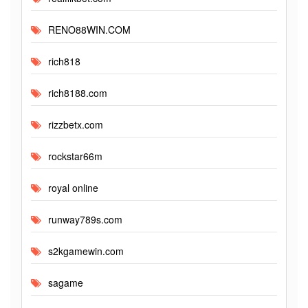
RENO88WIN.COM
rich818
rich8188.com
rizzbetx.com
rockstar66m
royal online
runway789s.com
s2kgamewin.com
sagame