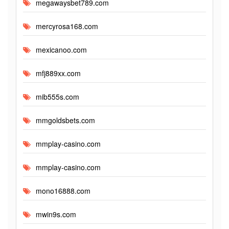
megawaysbet789.com
mercyrosa168.com
mexicanoo.com
mfj889xx.com
mib555s.com
mmgoldsbets.com
mmplay-casino.com
mmplay-casino.com
mono16888.com
mwin9s.com