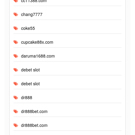
cc11388.com
chang7777
coke55
cupcake88x.com
daruma1688.com
debet slot
debet slot
dr888
dr888bet.com
dr888bet.com