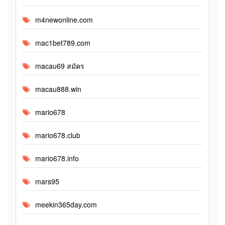
m4newonline.com
mac1bet789.com
macau69 สมัคร
macau888.win
mario678
mario678.club
mario678.info
mars95
meekin365day.com