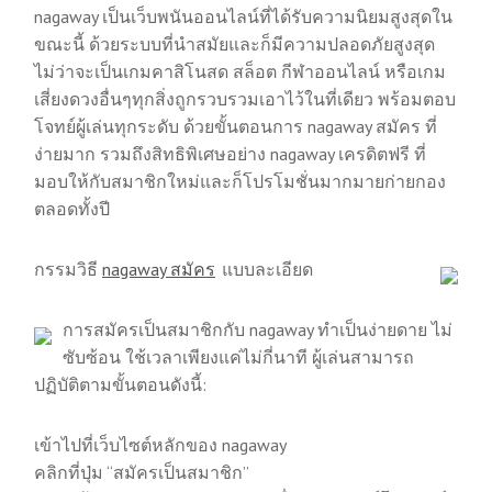
nagaway เป็นเว็บพนันออนไลน์ที่ได้รับความนิยมสูงสุดใน
ขณะนี้ ด้วยระบบที่นำสมัยและก็มีความปลอดภัยสูงสุด
ไม่ว่าจะเป็นเกมคาสิโนสด สล็อต กีฬาออนไลน์ หรือเกม
เสี่ยงดวงอื่นๆทุกสิ่งถูกรวบรวมเอาไว้ในที่เดียว พร้อมตอบ
โจทย์ผู้เล่นทุกระดับ ด้วยขั้นตอนการ nagaway สมัคร ที่
ง่ายมาก รวมถึงสิทธิพิเศษอย่าง nagaway เครดิตฟรี ที่
มอบให้กับสมาชิกใหม่และก็โปรโมชั่นมากมายก่ายกอง
ตลอดทั้งปี
กรรมวิธี
nagaway สมัคร
แบบละเอียด
การสมัครเป็นสมาชิกกับ nagaway ทำเป็นง่ายดาย ไม่
ซับซ้อน ใช้เวลาเพียงแค่ไม่กี่นาที ผู้เล่นสามารถ
ปฏิบัติตามขั้นตอนดังนี้:
เข้าไปที่เว็บไซต์หลักของ nagaway
คลิกที่ปุ่ม “สมัครเป็นสมาชิก”