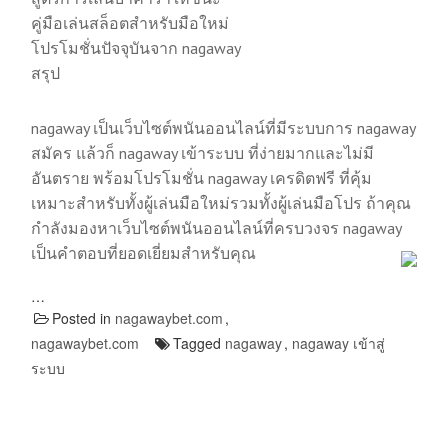
คู่มือเล่นสล็อตสำหรับมือใหม่
โปรโมชั่นปัจจุบันจาก nagaway
สรุป
nagaway เป็นเว็บไซต์พนันออนไลน์ที่มีระบบการ nagaway
สมัคร แล้วก็ nagaway เข้าระบบ ที่ง่ายมากและไม่มี
อันตราย พร้อมโปรโมชั่น nagaway เครดิตฟรี ที่คุ้ม
เหมาะสำหรับทั้งผู้เล่นมือใหม่รวมทั้งผู้เล่นมือโปร ถ้าคุณ
กำลังมองหาเว็บไซต์พนันออนไลน์ที่ครบวงจร nagaway
เป็นคำตอบที่ยอดเยี่ยมสำหรับคุณ
…
Posted in
nagawaybet.com
,
nagawaybet.com
Tagged
nagaway
,
nagaway เข้าสู่
ระบบ