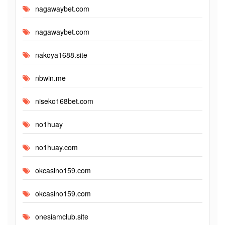
nagawaybet.com
nagawaybet.com
nakoya1688.site
nbwin.me
niseko168bet.com
no1huay
no1huay.com
okcasino159.com
okcasino159.com
onesiamclub.site