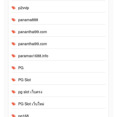
p2vvip
panama888
pananthai99.com
pananthai99.com
paramax1688.info
PG
PG Slot
pg slot เว็บตรง
PG Slot เว็บใหม่
pg168