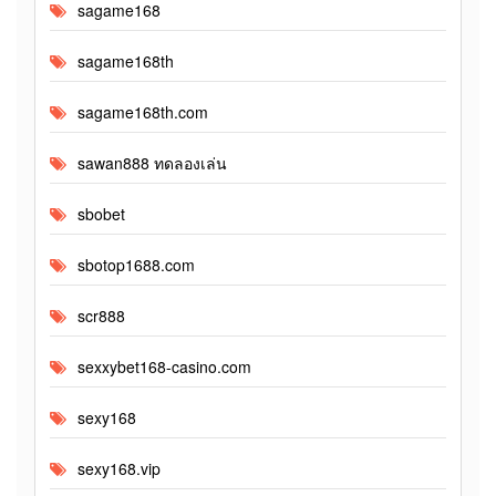
sagame168
sagame168th
sagame168th.com
sawan888 ทดลองเล่น
sbobet
sbotop1688.com
scr888
sexxybet168-casino.com
sexy168
sexy168.vip