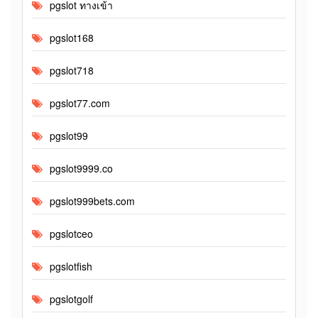
pgslot ทางเข้า
pgslot168
pgslot718
pgslot77.com
pgslot99
pgslot9999.co
pgslot999bets.com
pgslotceo
pgslotfish
pgslotgolf