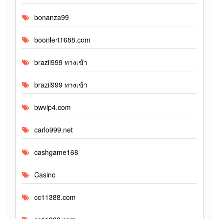
bonanza99
boonlert1688.com
brazil999 ทางเข้า
brazil999 ทางเข้า
bwvip4.com
carlo999.net
cashgame168
Casino
cc11388.com