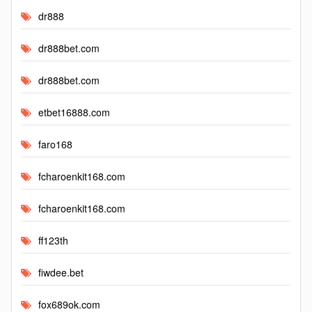
dr888
dr888bet.com
dr888bet.com
etbet16888.com
faro168
fcharoenkit168.com
fcharoenkit168.com
ff123th
fiwdee.bet
fox689ok.com