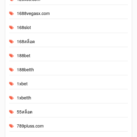
1688vegasx.com
168slot
168สล็อต
188bet
188betth
1xbet
1xbetth
55สล็อต
789pluss.com