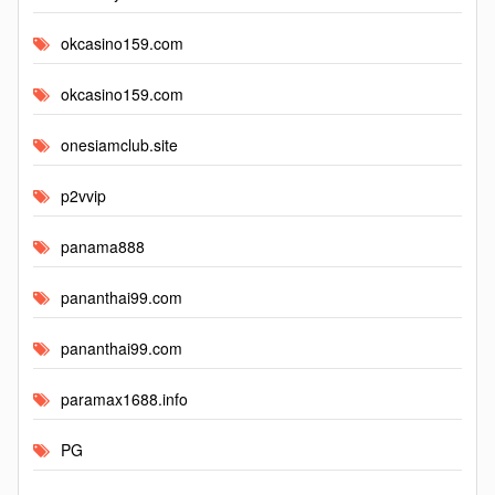
okcasino159.com
okcasino159.com
onesiamclub.site
p2vvip
panama888
pananthai99.com
pananthai99.com
paramax1688.info
PG