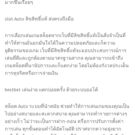
มากขึ้นเรื่อยๆ
slot Auto ลิขสิทธิ์แท้ ส่งตรงถึงมือ
การเลือกเล่นเกมสล็อตจากเว็บที่มีลิขสิทธิ์แท้เป็นสิ่งจำเป็นที่
ทำให้ท่านมั่นอกมั่นใจได้ในความปลอดภัยและก็ความ
ยุติธรรมของเกม เว็บที่มีลิขสิทธิ์แท้จะมอบประสบการณ์การ
เล่นที่ดีและถูกต้องตามมาตรฐานสากล คุณสามารถเข้าถึง
เกมสล็อตที่นานัปการและก็แตกง่าย โดยไม่ต้องกังวลประเด็น
การทุจริตหรือการจ่ายเงิน
bestbet เล่นง่าย แตกบ่อยครั้ง ด้วยระบบออโต้
สล็อต Auto ระบบที่นำสมัย ช่วยทำให้การเล่นเกมของคุณเป็น
ไปอย่างสบายและสะดวกสบาย คุณสามารถทำรายการต่างๆ
อย่างเร็ว ไม่ว่าจะเป็นการฝาก-ถอน หรือการปรับการตั้งค่า
การเล่น ทุกขั้นตอนทำได้อัตโนมัติ ปราศจากความยุ่งยาก