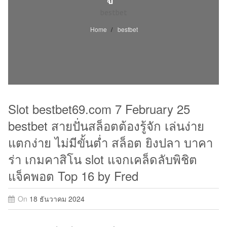
bestbet
Home
bestbet
Slot bestbet69.com 7 February 25
bestbet สายปั่นสล็อตต้องรู้จัก เล่นง่าย
แตกง่าย ไม่มีขั้นต่ำ สล็อต ยิงปลา บาคา
ร่า เกมคาสิโน slot แจกเคล็ดลับพิชิต
แจ็คพอต Top 16 by Fred
On
18 ธันวาคม 2024