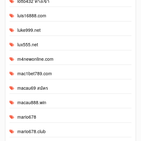
lotto432 ทางเข้า
luis16888.com
luke999.net
lux555.net
m4newonline.com
mac1bet789.com
macau69 สมัคร
macau888.win
mario678
mario678.club