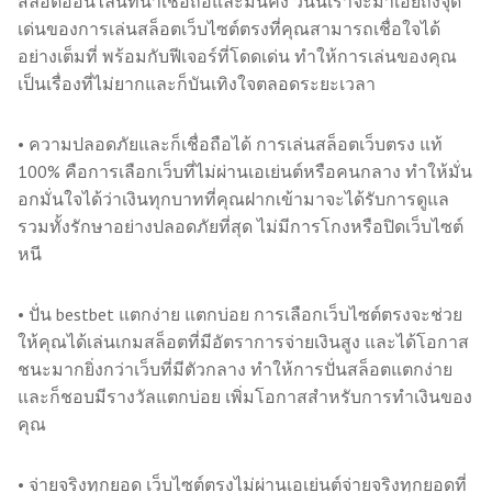
สล็อตออนไลน์ที่น่าเชื่อถือและมั่นคง วันนี้เราจะมาเอ่ยถึงจุด
เด่นของการเล่นสล็อตเว็บไซต์ตรงที่คุณสามารถเชื่อใจได้
อย่างเต็มที่ พร้อมกับฟีเจอร์ที่โดดเด่น ทำให้การเล่นของคุณ
เป็นเรื่องที่ไม่ยากและก็บันเทิงใจตลอดระยะเวลา
• ความปลอดภัยและก็เชื่อถือได้ การเล่นสล็อตเว็บตรง แท้
100% คือการเลือกเว็บที่ไม่ผ่านเอเย่นต์หรือคนกลาง ทำให้มั่น
อกมั่นใจได้ว่าเงินทุกบาทที่คุณฝากเข้ามาจะได้รับการดูแล
รวมทั้งรักษาอย่างปลอดภัยที่สุด ไม่มีการโกงหรือปิดเว็บไซต์
หนี
• ปั่น bestbet แตกง่าย แตกบ่อย การเลือกเว็บไซต์ตรงจะช่วย
ให้คุณได้เล่นเกมสล็อตที่มีอัตราการจ่ายเงินสูง และได้โอกาส
ชนะมากยิ่งกว่าเว็บที่มีตัวกลาง ทำให้การปั่นสล็อตแตกง่าย
และก็ชอบมีรางวัลแตกบ่อย เพิ่มโอกาสสำหรับการทำเงินของ
คุณ
• จ่ายจริงทุกยอด เว็บไซต์ตรงไม่ผ่านเอเย่นต์จ่ายจริงทุกยอดที่