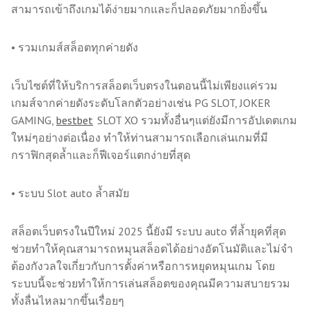
สามารถเข้าถึงเกมได้ง่ายมากและก็ปลอดภัยมากยิ่งขึ้น
• รวมเกมส์สล็อตทุกค่ายดัง
เว็บไซต์ที่ให้บริการสล็อตเว็บตรงในตอนนี้ไม่เพียงแค่รวม
เกมส์จากค่ายดังระดับโลกตัวอย่างเช่น PG SLOT, JOKER
GAMING,
bestbet
SLOT XO รวมทั้งอื่นๆแต่ยังมีการอัปเดตเกม
ใหม่ๆอย่างต่อเนื่อง ทำให้ท่านสามารถเลือกเล่นเกมที่มี
กราฟิกสุดล้ำและก็ฟีเจอร์แตกง่ายที่สุด
• ระบบ Slot auto ล้ำสมัย
สล็อตเว็บตรงในปีใหม่ 2025 นี้ยังมี ระบบ auto ที่ล้ำยุคที่สุด
ช่วยทำให้คุณสามารถหมุนสล็อตได้อย่างอัตโนมัติและไม่จำ
ต้องกังวลใจเกี่ยวกับการตั้งค่าหรือการหยุดหมุนเกม โดย
ระบบนี้จะช่วยทำให้การเล่นสล็อตของคุณมีความสบายรวม
ทั้งลื่นไหลมากขึ้นเรื่อยๆ