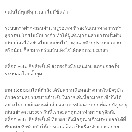
• เล่นได้ทุกที่ทุกเวลา ไม่มีขั้นต่ำ
ระบบการฝาก-ถอนผ่าน ทรูวอเลท ที่รองรับแนวทางการทำ
ธุรกรรมโดยไม่มีอย่างต่ำ ทำให้ผู้เล่นทุกคนสามารถเริ่มต้น
เล่นสล็อตได้อย่างไม่ยากเย็นไม่ว่าคุณจะมีงบประมาณมาก
หรือน้อย ก็สามารถร่วมบันเทิงใจได้ตลอดระยะเวลา
สล็อต Auto ลิขสิทธิ์แท้ ส่งตรงถึงมือ เล่นง่าย แตกบ่อยครั้ง
ระบบออโต้ที่ล้ำยุค
เกม slot ออนไลน์กำลังได้รับความนิยมอย่างมากในปัจจุบัน
ด้วยความสบายสบายสำหรับในการเล่นที่สามารถเข้าถึงได้
อย่างไม่ยากเย็นผ่านมือถือ และการพัฒนาระบบที่ตอบปัญหาผู้
เล่นอย่างครบวงจร วันนี้เราจะพาคุณมาทำความรู้จักกับ
สล็อต Auto ลิขสิทธิ์แท้ ที่ส่งตรงถึงมือคุณ พร้อมระบบออโต้ที่
ทันสมัย ซึ่งช่วยทำให้การเล่นสล็อตเป็นเรื่องง่ายและสบาย