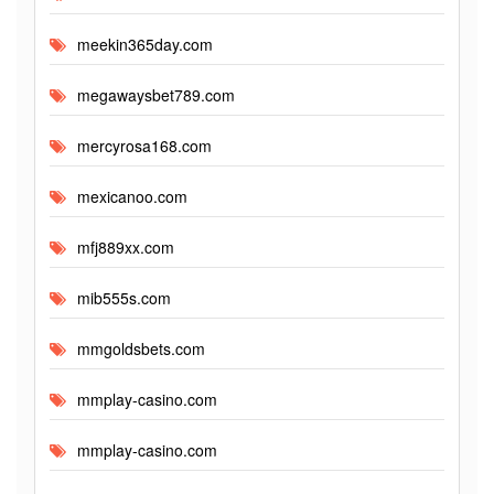
meekin365day.com
megawaysbet789.com
mercyrosa168.com
mexicanoo.com
mfj889xx.com
mib555s.com
mmgoldsbets.com
mmplay-casino.com
mmplay-casino.com