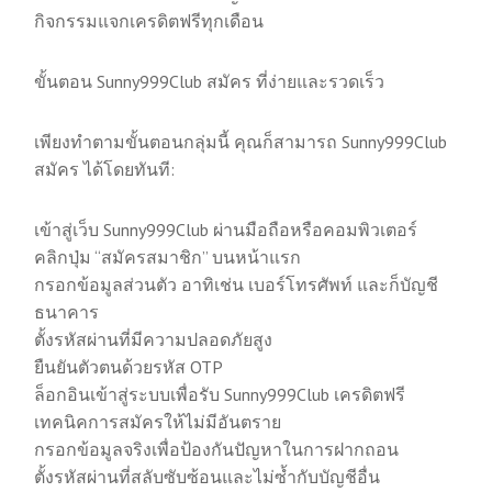
กิจกรรมแจกเครดิตฟรีทุกเดือน
ขั้นตอน Sunny999Club สมัคร ที่ง่ายและรวดเร็ว
เพียงทำตามขั้นตอนกลุ่มนี้ คุณก็สามารถ Sunny999Club
สมัคร ได้โดยทันที:
เข้าสู่เว็บ Sunny999Club ผ่านมือถือหรือคอมพิวเตอร์
คลิกปุ่ม “สมัครสมาชิก” บนหน้าแรก
กรอกข้อมูลส่วนตัว อาทิเช่น เบอร์โทรศัพท์ และก็บัญชี
ธนาคาร
ตั้งรหัสผ่านที่มีความปลอดภัยสูง
ยืนยันตัวตนด้วยรหัส OTP
ล็อกอินเข้าสู่ระบบเพื่อรับ Sunny999Club เครดิตฟรี
เทคนิคการสมัครให้ไม่มีอันตราย
กรอกข้อมูลจริงเพื่อป้องกันปัญหาในการฝากถอน
ตั้งรหัสผ่านที่สลับซับซ้อนและไม่ซ้ำกับบัญชีอื่น