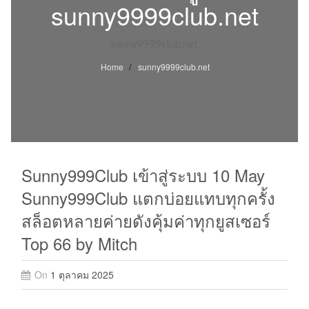
sunny9999club.net
sunny9999club.net
Home
sunny9999club.net
Sunny999Club เข้าสู่ระบบ 10 May
Sunny999Club แตกบ่อยแทบทุกครั้ง
สล็อตหลายค่ายดังคุ้มค่าทุกยูสเซอร์
Top 66 by Mitch
On
1 ตุลาคม 2025