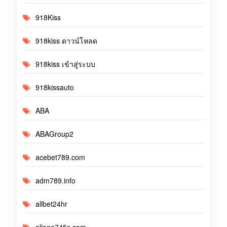
918Kiss
918kiss ดาวน์โหลด
918kiss เข้าสู่ระบบ
918kissauto
ABA
ABAGroup2
acebet789.com
adm789.info
allbet24hr