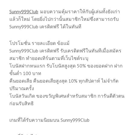
Sunny999Club
มอบความคุ้มราคาให้กับผู้เล่นทั้งยังเก่า
แล้วก็ใหม่ โดยยิ่งไปกว่านั้นสมาชิกใหม่ซึ่งสามารถรับ
Sunny999Club เครดิตฟรี ได้ในทันที
โปรโมชั่น รายละเอียด ข้อแม้
Sunny999Club เครดิตฟรี รับเครดิตฟรีในทันทีเมื่อสมัคร
สมาชิก ทำยอดเทิร์นตามที่เว็บไซต์ระบุ
โบนัสฝากหนแรก รับโบนัสสูงสุด 50% ของยอดฝาก ฝาก
ขั้นต่ำ 100 บาท
คืนยอดเสีย คืนยอดเสียสูงสุด 10% ทุกสัปดาห์ ไม่จำกัด
ปริมาณครั้ง
โบนัสวันเกิด ของขวัญพิเศษสำหรับสมาชิก การันตีตัวตน
ก่อนรับสิทธิ
เกมที่ได้รับความนิยมบน Sunny999Club