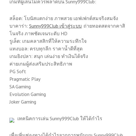
เกมที่ผู้เล่นไม่ควรพลาดบน Sunny999Club:
สล็อต: โบนัสแตกง่าย ภาพสวย เอฟเฟกต์สมจริงสมจัง
บาคาร่า:
Sunny999Club เข้าสู่ระบบ
ถ่ายทอดสดจากคาสิ
โนจริง ภาพชัดเจนระดับ HD
รูเล็ต: เกมคลาสสิกที่ให้ความระทึกใจ
แทงบอล: ครบทุกลีก ราคาน้ำดีที่สุด
เกมยิงปลา: สนุก เล่นง่าย ทำเงินได้จริง
ค่ายเกมผู้ส่งเสริมประสิทธิภาพ
PG Soft
Pragmatic Play
SA Gaming
Evolution Gaming
Joker Gaming
เทคนิคการเล่น Sunny999Club ให้ได้กำไร
เพื่อเพิ่มช่องทางได้กำไรจากการพนันบน Sunny999Club