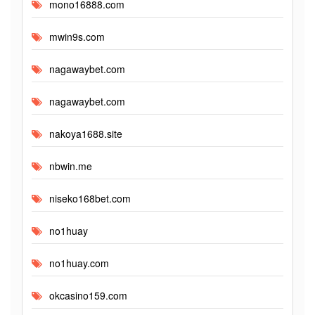
mono16888.com
mwin9s.com
nagawaybet.com
nagawaybet.com
nakoya1688.site
nbwin.me
niseko168bet.com
no1huay
no1huay.com
okcasino159.com