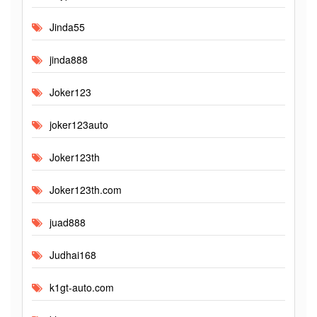
Jinda55
jinda888
Joker123
joker123auto
Joker123th
Joker123th.com
juad888
Judhai168
k1gt-auto.com