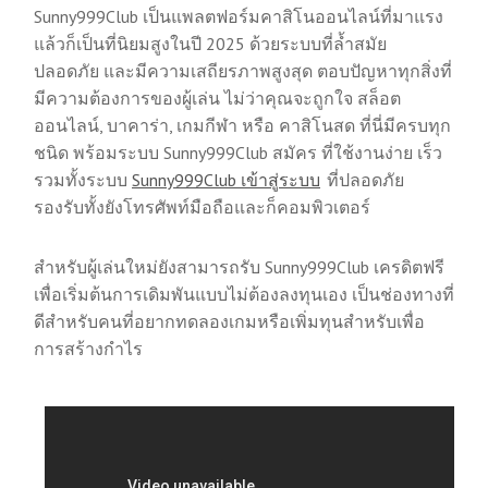
Sunny999Club เป็นแพลตฟอร์มคาสิโนออนไลน์ที่มาแรง
แล้วก็เป็นที่นิยมสูงในปี 2025 ด้วยระบบที่ล้ำสมัย
ปลอดภัย และมีความเสถียรภาพสูงสุด ตอบปัญหาทุกสิ่งที่
มีความต้องการของผู้เล่น ไม่ว่าคุณจะถูกใจ สล็อต
ออนไลน์, บาคาร่า, เกมกีฬา หรือ คาสิโนสด ที่นี่มีครบทุก
ชนิด พร้อมระบบ Sunny999Club สมัคร ที่ใช้งานง่าย เร็ว
รวมทั้งระบบ
Sunny999Club เข้าสู่ระบบ
ที่ปลอดภัย
รองรับทั้งยังโทรศัพท์มือถือและก็คอมพิวเตอร์
สำหรับผู้เล่นใหม่ยังสามารถรับ Sunny999Club เครดิตฟรี
เพื่อเริ่มต้นการเดิมพันแบบไม่ต้องลงทุนเอง เป็นช่องทางที่
ดีสำหรับคนที่อยากทดลองเกมหรือเพิ่มทุนสำหรับเพื่อ
การสร้างกำไร