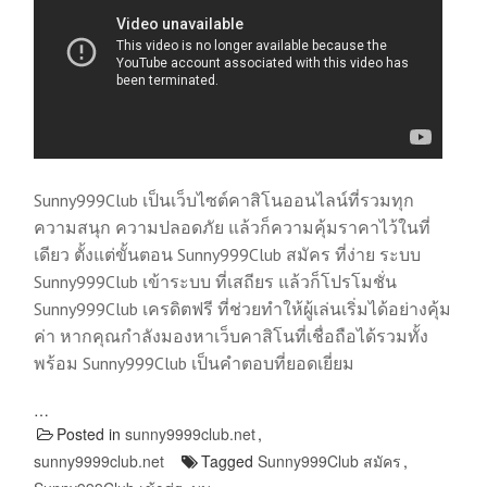
Sunny999Club เป็นเว็บไซต์คาสิโนออนไลน์ที่รวมทุก
ความสนุก ความปลอดภัย แล้วก็ความคุ้มราคาไว้ในที่
เดียว ตั้งแต่ขั้นตอน Sunny999Club สมัคร ที่ง่าย ระบบ
Sunny999Club เข้าระบบ ที่เสถียร แล้วก็โปรโมชั่น
Sunny999Club เครดิตฟรี ที่ช่วยทำให้ผู้เล่นเริ่มได้อย่างคุ้ม
ค่า หากคุณกำลังมองหาเว็บคาสิโนที่เชื่อถือได้รวมทั้ง
พร้อม Sunny999Club เป็นคำตอบที่ยอดเยี่ยม
…
Posted in
sunny9999club.net
,
sunny9999club.net
Tagged
Sunny999Club สมัคร
,