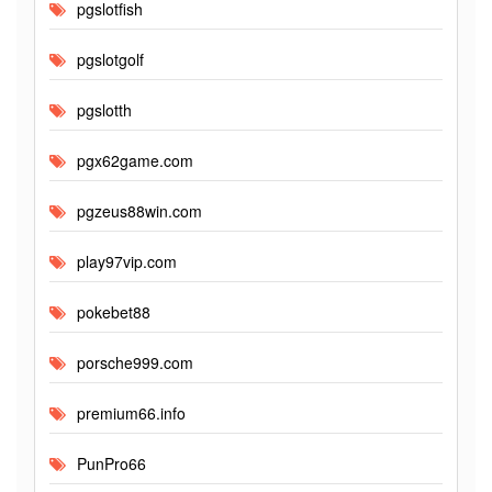
pgslotfish
pgslotgolf
pgslotth
pgx62game.com
pgzeus88win.com
play97vip.com
pokebet88
porsche999.com
premium66.info
PunPro66