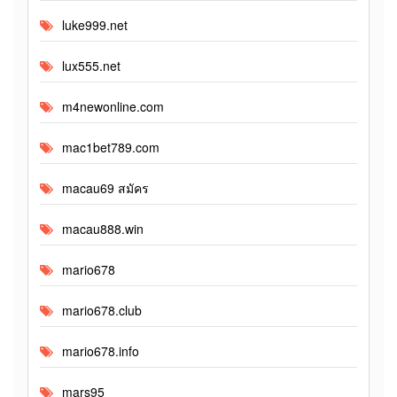
luke999.net
lux555.net
m4newonline.com
mac1bet789.com
macau69 สมัคร
macau888.win
mario678
mario678.club
mario678.info
mars95