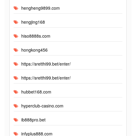
hengheng9899.com
hengjing168
hiso8888s.com
hongkong456
https://sretthi99.bet/enter/
https://sretthi99.bet/enter/
hubbet168.com
hyperclub-casino.com
ib888pro.bet
infyplus888.com