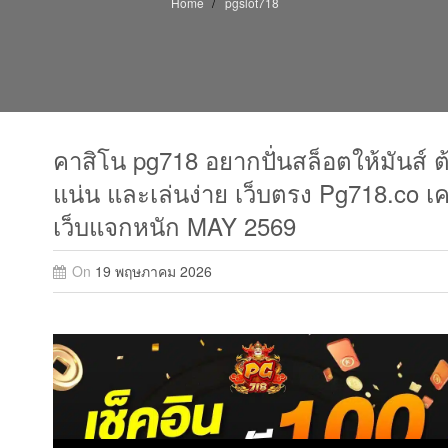
Home
pgslot718
คาสิโน pg718 อยากปั่นสล็อตให้มันส์ ต้
แน่น และเล่นง่าย เว็บตรง Pg718.co เ
เว็บแจกหนัก MAY 2569
On
19 พฤษภาคม 2026