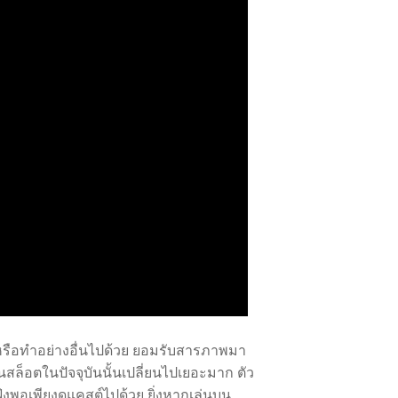
วยหรือทำอย่างอื่นไปด้วย ยอมรับสารภาพมา
สล็อตในปัจจุบันนั้นเปลี่ยนไปเยอะมาก ตัว
ฟังพอเพียงดแคสต์ไปด้วย ยิ่งหากเล่นบน