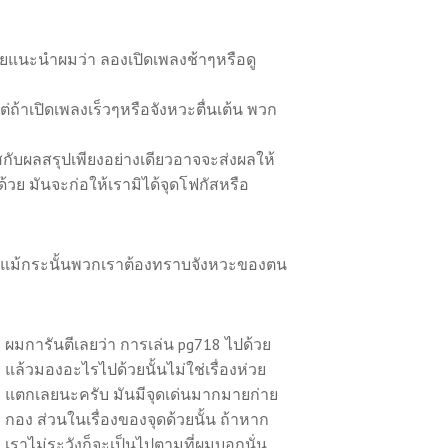
น้อยแนะนำผมว่า ลองเปิดเพลงช้าๆหรือดู
ถ้าเปิดเพลงเร็วๆหรือจังหวะตื่นเต้น พวก
สกับผลสรุปเพียงอย่างเดียวอาจจะส่งผลให้
้วย มันจะก่อให้เรามิได้จุดโฟกัสหรือ
วย แม้กระนั้นพวกเราต้องทราบจังหวะของตน
ผมการันตีเลยว่า การเล่น pg718 ไปด้วย
แล้วมองอะไรไปด้วยนั้นไม่ใช่เรื่องห่วย
แตกเลยนะครับ มันมีจุดเด่นมากมายก่าย
กอง ส่วนในเรื่องของจุดด้วยนั้น ถ้าหาก
เราไม่ระวังก็จะเป็นไปตามที่ผมบอกนั่น