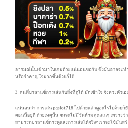
อารมณ์นั้นเข้ามาในเกมด้วยแน่นอนขอรับ ซึ่งมันอาจจะทำให้
หรือรำคาญใจมากขึ้นด้วยก็ได้
3. คนที่บาลานซ์การเล่นกับสิ่งที่ดูได้ มักเข้าใจ จังหวะตัวเอ
แน่นอนว่า การเล่น pgslot718 ไปด้วยแล้วดูอะไรไปด้วย
ตอนนี้อยู่ดี ด้วยเหตุนั้น ผมจะไม่มีวันห้ามคุณแน่ๆ เพราะว่า
สามารถบาลานซ์การดูและการเล่นได้จริงๆเราจะใช้มันสร้าง