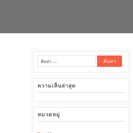
ค้นหา
สำหรับ:
ความเห็นล่าสุด
หมวดหมู่