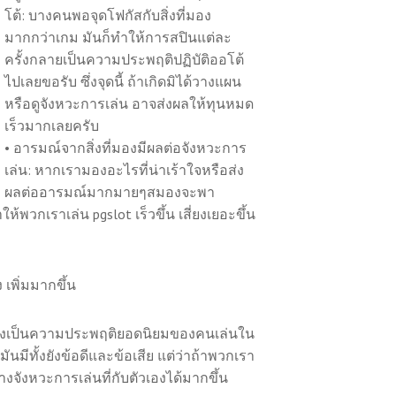
โต้: บางคนพอจุดโฟกัสกับสิ่งที่มอง
มากกว่าเกม มันก็ทำให้การสปินแต่ละ
ครั้งกลายเป็นความประพฤติปฏิบัติออโต้
ไปเลยขอรับ ซึ่งจุดนี้ ถ้าเกิดมิได้วางแผน
หรือดูจังหวะการเล่น อาจส่งผลให้ทุนหมด
เร็วมากเลยครับ
• อารมณ์จากสิ่งที่มองมีผลต่อจังหวะการ
เล่น: หากเรามองอะไรที่น่าเร้าใจหรือส่ง
ผลต่ออารมณ์มากมายๆสมองจะพา
พวกเราเล่น pgslot เร็วขึ้น เสี่ยงเยอะขึ้น
ง เพิ่มมากขึ้น
ก็ยังเป็นความประพฤติยอดนิยมของคนเล่นใน
มันมีทั้งยังข้อดีและข้อเสีย แต่ว่าถ้าพวกเรา
จังหวะการเล่นที่กับตัวเองได้มากขึ้น