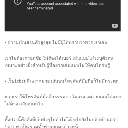
• ความเป็นส่วนตัวสูงสุด ไม่มีผู้ใดทราบว่าพวกเราเล่น
เราไม่ต้องกรอกชื่อ ไม่ต้องให้เบอร์ เล่นแบบไม่ระบุตัวตน
เหมาะอย่างยิ่งสำหรับผู้ที่อยากเล่นแบบไม่ให้คนใดกันรู้
• เว็บ1xbet ลื่นมากมาย เล่นบนโทรศัพท์มือถือก็ไม่มีกระตุก
พวกเราใช้โทรศัพท์มือถือธรรมดา ไม่แรง แต่ว่าก็เล่นได้แบบ
ไม่ค้าง สลับเกมก็ไว
ทั้งปวงนี้คือสิ่งที่เว็บทั่วๆไปทำไม่ได้ หรือยังไม่กล้าทำ แต่ว่า
1xbit ทำเป็น รวมทั้งทำออกมาก้าวหน้า