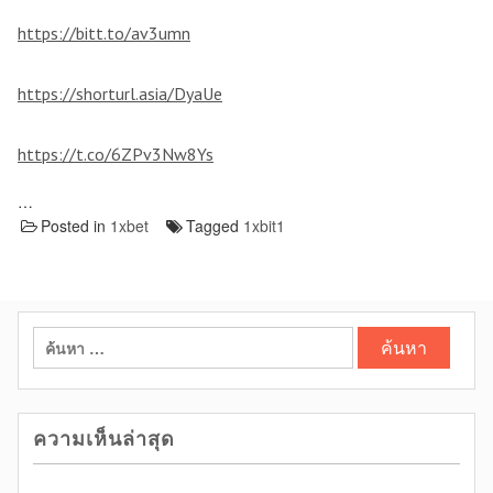
https://bitt.to/av3umn
https://shorturl.asia/DyaUe
https://t.co/6ZPv3Nw8Ys
…
Posted in
1xbet
Tagged
1xbit1
ค้นหา
สำหรับ:
ความเห็นล่าสุด