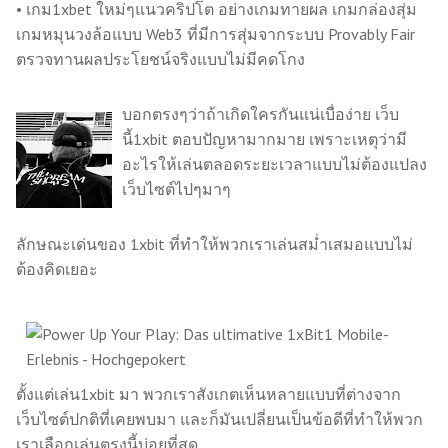
• เกม1xbet ใหม่ๆแนวคริปโต อย่างเกมทายผล เกมกล่องสุ่ม
เกมหมุนวงล้อแบบ Web3 ที่มีการสุ่มจากระบบ Provably Fair
ตรวจทานผลประโยชน์จริงแบบไม่มีคดโกง
บอกตรงๆว่าถ้าเกิดใครกันแน่เบื่อง่าย เว็บ
นี้1xbit ตอบปัญหามากมาย เพราะเหตุว่ามี
อะไรให้เล่นตลอดระยะเวลาแบบไม่ต้องแปลง
เว็บไซต์ไปๆมาๆ
ลักษณะเด่นของ 1xbit ที่ทำให้พวกเราเล่นสม่ำเสมอแบบไม่
ต้องคิดเยอะ
ตั้งแต่เล่น1xbit มา พวกเราสังเกตเห็นหลายแบบที่ต่างจาก
เว็บไซต์ปกติที่เคยพบมา และก็มันเปลี่ยนเป็นข้อดีที่ทำให้พวก
เราเลือกเล่นตรงนี้บ่อยที่สุด