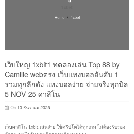
1xbet
Home
1xbet
เว็บใหญ่ 1xbit1 ทดลองเล่น Top 88 by
Camille webตรง เว็บแทงบอลอันดับ 1
รวมทุกลีกดัง แทงบอลง่าย จ่ายจริงทุกบิล
5 NOV 25 คาสิโน
On
10 ธันวาคม 2025
เว็บคาสิโน 1xbit เล่นง่าย ใช้คริปโตได้ทุกเกม ไม่ต้องรับรอง