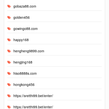
gobaza88.com
golden456
gowingo88.com
happy168
hengheng9899.com
hengjing168
hiso8888s.com
hongkong456
https://sretthi99.bet/enter/
https://sretthi99.bet/enter/