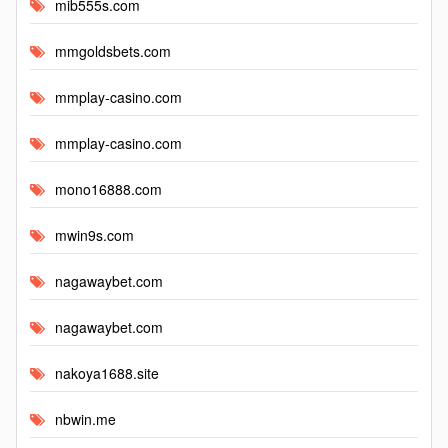
mib555s.com
mmgoldsbets.com
mmplay-casino.com
mmplay-casino.com
mono16888.com
mwin9s.com
nagawaybet.com
nagawaybet.com
nakoya1688.site
nbwin.me