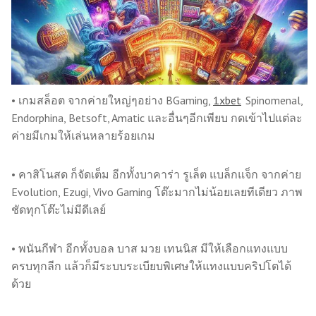
• เกมสล็อต จากค่ายใหญ่ๆอย่าง BGaming,
1xbet
Spinomenal,
Endorphina, Betsoft, Amatic และอื่นๆอีกเพียบ กดเข้าไปแต่ละ
ค่ายมีเกมให้เล่นหลายร้อยเกม
• คาสิโนสด ก็จัดเต็ม อีกทั้งบาคาร่า รูเล็ต แบล็กแจ็ก จากค่าย
Evolution, Ezugi, Vivo Gaming โต๊ะมากไม่น้อยเลยทีเดียว ภาพ
ชัดทุกโต๊ะไม่มีดีเลย์
• พนันกีฬา อีกทั้งบอล บาส มวย เทนนิส มีให้เลือกแทงแบบ
ครบทุกลีก แล้วก็มีระบบระเบียบพิเศษให้แทงแบบคริปโตได้
ด้วย