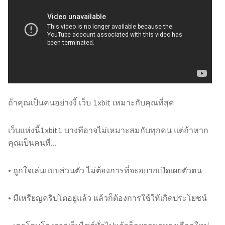
ถ้าคุณเป็นคนอย่างงี้ เว็บ 1xbit เหมาะกับคุณที่สุด
เว็บแห่งนี้1xbit1 บางทีอาจไม่เหมาะสมกับทุกคน แต่ถ้าหาก
คุณเป็นคนที่…
• ถูกใจเล่นแบบส่วนตัว ไม่ต้องการที่จะอยากเปิดเผยตัวตน
• มีเหรียญคริปโตอยู่แล้ว แล้วก็ต้องการใช้ให้เกิดประโยชน์