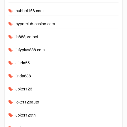
hubbet168.com
hyperclub-casino.com
ib888pro.bet
infyplus888.com
Jinda55
jinda888
Joker123
joker123auto
Joker123th