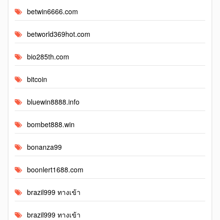
betwin6666.com
betworld369hot.com
bio285th.com
bitcoin
bluewin8888.info
bombet888.win
bonanza99
boonlert1688.com
brazil999 ทางเข้า
brazil999 ทางเข้า