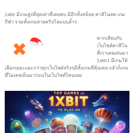
1xbit มีเกมสูงที่สุดเท่าที่เคยพบ มีอีกทั้งสล็อต คาสิโนสด เกม
กีฬา รวมทั้งเกมสายคริปโตแบบล้ำๆ
หากเทียบกับ
เว็บไซต์คาสิโน
ที่เราเคยเล่นมา
1xbit1 มีเกมให้
เลือกเยอะแยะกว่าทุกเว็บไซต์จริงๆมีทั้งเกมที่คุ้นเคย แล้วก็เกม
ที่ไม่เคยเห็นมาก่อนในเว็บไซต์ไหนเลย