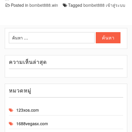
Posted in
bombet888.win
Tagged
bombet888 เข้าสู่ระบบ
ค้นหา
สำหรับ:
ความเห็นล่าสุด
หมวดหมู่
123xos.com
1688vegasx.com