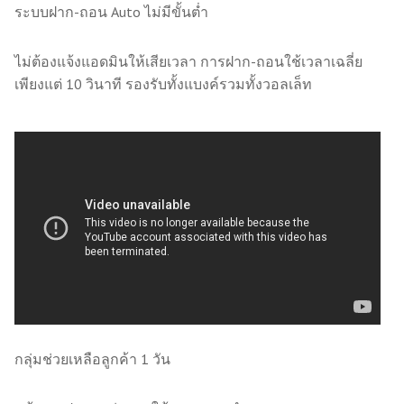
ระบบฝาก-ถอน Auto ไม่มีขั้นต่ำ
ไม่ต้องแจ้งแอดมินให้เสียเวลา การฝาก-ถอนใช้เวลาเฉลี่ย
เพียงแต่ 10 วินาที รองรับทั้งแบงค์รวมทั้งวอลเล็ท
กลุ่มช่วยเหลือลูกค้า 1 วัน