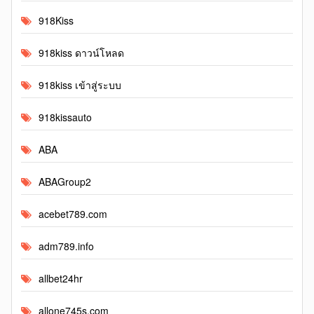
918Kiss
918kiss ดาวน์โหลด
918kiss เข้าสู่ระบบ
918kissauto
ABA
ABAGroup2
acebet789.com
adm789.info
allbet24hr
allone745s.com