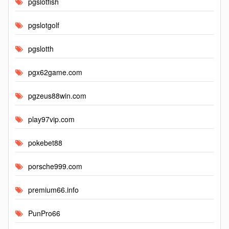
pgslotfish
pgslotgolf
pgslotth
pgx62game.com
pgzeus88win.com
play97vip.com
pokebet88
porsche999.com
premium66.info
PunPro66