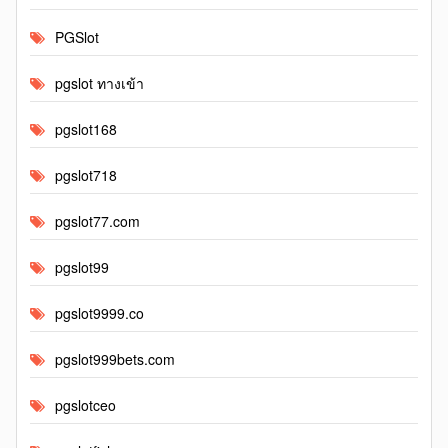
PGSlot
pgslot ทางเข้า
pgslot168
pgslot718
pgslot77.com
pgslot99
pgslot9999.co
pgslot999bets.com
pgslotceo