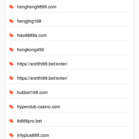
hengheng9899.com
hengjing168
hiso8888s.com
hongkong456
https://sretthi99.bet/enter/
https://sretthi99.bet/enter/
hubbet168.com
hyperclub-casino.com
ib888pro.bet
infyplus888.com