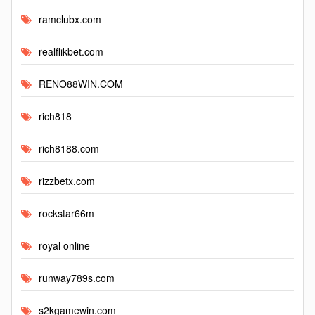
ramclubx.com
realflikbet.com
RENO88WIN.COM
rich818
rich8188.com
rizzbetx.com
rockstar66m
royal online
runway789s.com
s2kgamewin.com