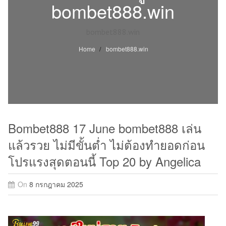
bombet888.win
bombet888.win
Home
bombet888.win
Bombet888 17 June bombet888 เล่น
แล้วรวย ไม่มีขั้นต่ำ ไม่ต้องทำยอดก่อน
โปรแรงสุดตอนนี้ Top 20 by Angelica
On
8 กรกฎาคม 2025