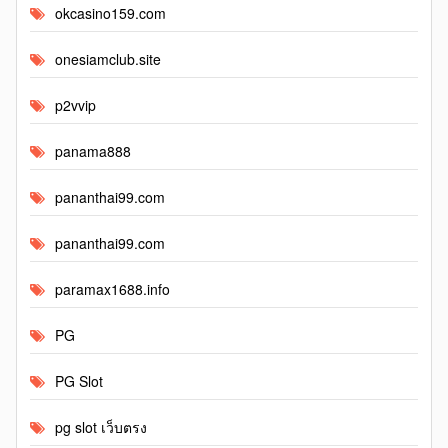
okcasino159.com
onesiamclub.site
p2vvip
panama888
pananthai99.com
pananthai99.com
paramax1688.info
PG
PG Slot
pg slot เว็บตรง