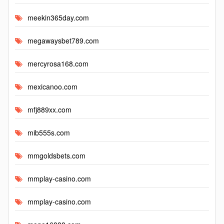
meekin365day.com
megawaysbet789.com
mercyrosa168.com
mexicanoo.com
mfj889xx.com
mib555s.com
mmgoldsbets.com
mmplay-casino.com
mmplay-casino.com