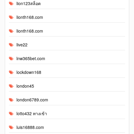
lion123สล็อต
lionth168.com
lionth168.com
live22
lnw365bet.com
lockdown168
london45
london6789.com
lotto432 ทางเข้า
luis16888.com