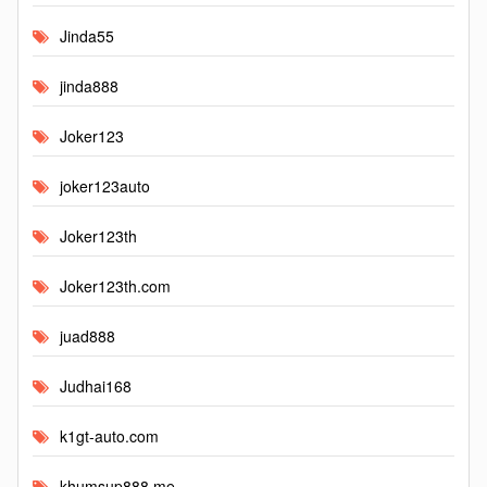
Jinda55
jinda888
Joker123
joker123auto
Joker123th
Joker123th.com
juad888
Judhai168
k1gt-auto.com
khumsup888.me