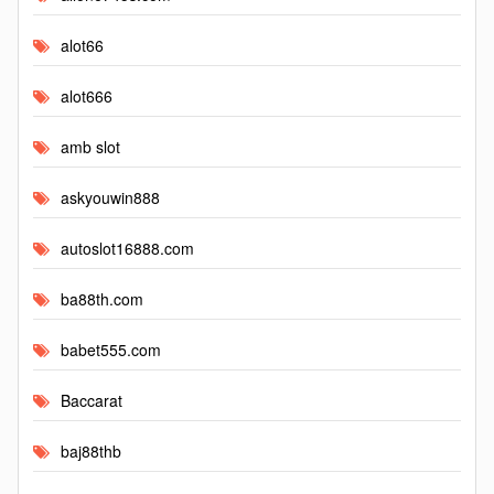
alot66
alot666
amb slot
askyouwin888
autoslot16888.com
ba88th.com
babet555.com
Baccarat
baj88thb