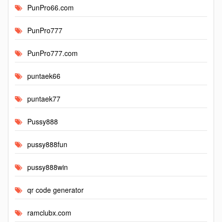
PunPro66.com
PunPro777
PunPro777.com
puntaek66
puntaek77
Pussy888
pussy888fun
pussy888win
qr code generator
ramclubx.com