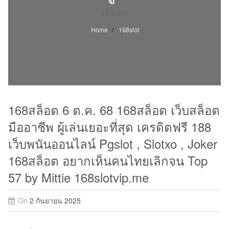
168slot
Home
168slot
168สล็อต 6 ต.ค. 68 168สล็อต เว็บสล็อต
มืออาชีพ ผู้เล่นเยอะที่สุด เครดิตฟรี 188
เว็บพนันออนไลน์ Pgslot , Slotxo , Joker
168สล็อต อยากเห็นคนไทยเลิกจน Top
57 by Mittie 168slotvip.me
On
2 กันยายน 2025