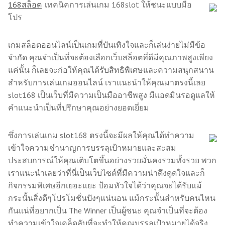
168สล็อต
เทคนิคการเล่นเกม 168slot ให้ชนะแบบมือ
โปร
เกมสล็อตออนไลน์เป็นเกมที่บันเทิงใจและก็เล่นง่ายไม่มีข้อ
จำกัด คุณจำเป็นที่จะต้องเลือกเว็บสล็อตที่ดีมีคุณภาพสูงเพียง
แค่นั้น ก็เลยจะก่อให้คุณได้รับสิทธิพิเศษและความสนุกสนาน
สำหรับการเล่นเกมออนไลน์ เราแนะนำให้คุณมาตรงนี้เลย
slot168 เป็นเว็บที่มีความเป็นมืออาชีพสูง มีแอดมินรอดูแลให้
คำแนะนำเป็นที่ปรึกษาคุณอย่างยอดเยี่ยม
ซึ่งการเล่นเกม slot168 ตรงนี้จะมีผลให้คุณได้ทำความ
เข้าใจความชำนาญการบรรลุเป้าหมายและสะสม
ประสบการณ์ให้คุณเติบโตขึ้นอย่างรวยมั่นคงรวมทั้งรวย พวก
เราแนะนำเลยว่าที่นี่เป็นเว็บไซต์ที่มีความน่าดึงดูดใจและก็
กิจกรรมพิเศษอีกเยอะแยะ ป้อมหัวใจได้ว่าคุณจะได้รับแม้
กระนั้นสิ่งดีๆโปรโมชั่นปังๆแน่นอน แม้กระนั้นสำหรับคนไหน
กันแน่ที่อยากเป็น The Winner เป็นผู้ชนะ คุณจำเป็นที่จะต้อง
ทำความเข้าใจเคล็ดลับที่จะทำให้คุณบรรลุเป้าหมายได้จริง