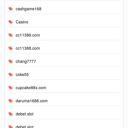
cashgame168
Casino
cc11388.com
cc11388.com
chang7777
coke55
cupcake88x.com
daruma1688.com
debet slot
debet slot