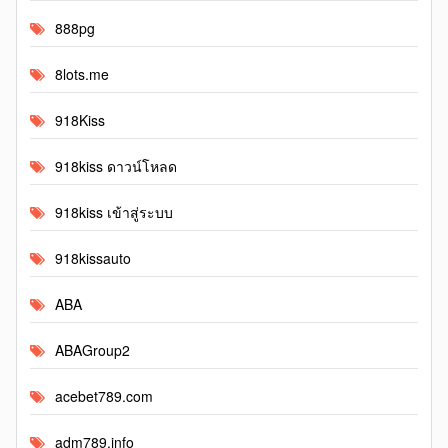
888pg
8lots.me
918Kiss
918kiss ดาวน์โหลด
918kiss เข้าสู่ระบบ
918kissauto
ABA
ABAGroup2
acebet789.com
adm789.info