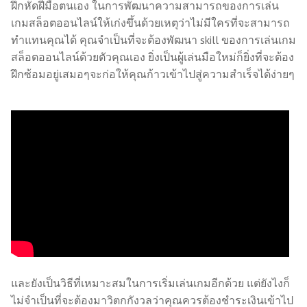
ฝึกหัดฝีมือตนเอง ในการพัฒนาความสามารถของการเล่น
เกมสล็อตออนไลน์ให้เก่งขึ้นด้วยเหตุว่าไม่มีใครที่จะสามารถ
ทำแทนคุณได้ คุณจำเป็นที่จะต้องพัฒนา skill ของการเล่นเกม
สล็อตออนไลน์ด้วยตัวคุณเอง ยิ่งเป็นผู้เล่นมือใหม่ก็ยิ่งที่จะต้อง
ฝึกซ้อมอยู่เสมอๆจะก่อให้คุณก้าวเข้าไปสู่ความสำเร็จได้ง่ายๆ
และยังเป็นวิธีที่เหมาะสมในการเริ่มเล่นเกมอีกด้วย แต่ยังไงก็
ไม่จำเป็นที่จะต้องมาวิตกกังวลว่าคุณควรต้องชำระเงินเข้าไป