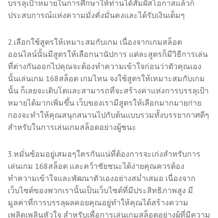
บรรลุเป้าหมายในการศึกษาให้ท่านได้สัมผัสโอกาสแล้วก็
ประสบการณ์แห่งความมั่งคั่งมั่นคงและได้รับเงินเต็มๆ
2.เลือกใช้สูตรให้เหมาะสมกับเกม เนื่องจากเกมสล็อต
ออนไลน์นั้นมีสูตรให้เลือกนานัปการ แต่ละสูตรก็มีวิธีการเล่น
ที่ต่างกันออกไปคุณจะต้องทำความเข้าใจก่อนว่าตัวคุณเอง
นั้นเล่นเกม 168สล็อต เกมไหน จงใช้สูตรให้เหมาะสมกับเกม
นั้น ก็เลยจะเติบโตและสามารถที่จะสร้างค่าแห่งการบรรลุเป้า
หมายได้มากเพิ่มขึ้น เว็บของเรามีสูตรให้เลือกมากมายก่าย
กองจะทำให้คุณสนุกสนานไปกับต้นแบบรวมทั้งบรรยากาศดีๆ
สำหรับในการเล่นเกมสล็อตอย่างผู้ชนะ
3.หมั่นซ้อมอยู่เสมอๆใครกันแน่ที่ต้องการจะเก่งสำหรับการ
เล่นเกม 168สล็อต และคว้าชัยชนะได้ง่ายคุณควรต้อง
ทำความเข้าใจและพัฒนาตัวเองอย่างสม่ำเสมอ เนื่องจาก
เว็บไซต์ของพวกเรานั้นเป็นเว็บไซต์ที่มีประสิทธิภาพสูง มี
มูลค่าที่การบรรลุผลคอยคุณอยู่ทำให้คุณได้สร้างความ
เพลิดเพลินหัวใจ สำหรับเพื่อการเล่นเกมสล็อตอย่างผู้ที่มีความ