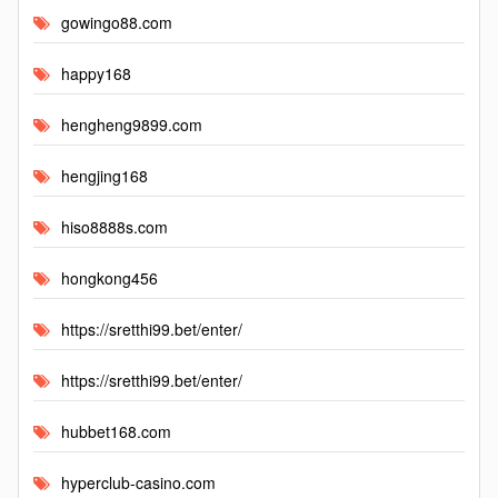
gowingo88.com
happy168
hengheng9899.com
hengjing168
hiso8888s.com
hongkong456
https://sretthi99.bet/enter/
https://sretthi99.bet/enter/
hubbet168.com
hyperclub-casino.com