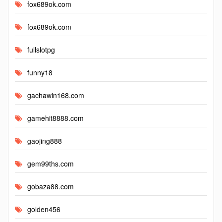
fox689ok.com
fox689ok.com
fullslotpg
funny18
gachawin168.com
gamehit8888.com
gaojing888
gem99ths.com
gobaza88.com
golden456