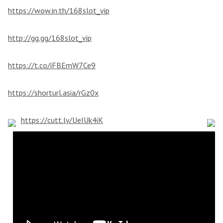
https://wow.in.th/168slot_vip
http://gg.gg/168slot_vip
https://t.co/iFBEmW7Ce9
https://shorturl.asia/rGz0x
https://cutt.ly/UeIUk4iK