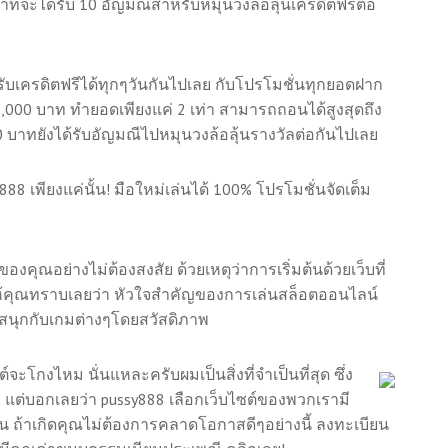
0 บาทจะได้รับ 10 อัญมณีสำหรับหมุนวงล้อลุ้นเครดิตฟรีต่อ
เครดิตฟรีได้ทุกๆวันกันไปเลย กับโปรโมชั่นทุกยอดฝาก
ด 1,000 บาท ทำยอดเพียงแค่ 2 เท่า สามารถถอนได้สูงสุดถึง
00 บาทยังได้รับอัญมณีไปหมุนวงล้อลุ้นรางวัลต่อกันไปเลย
8 เพียงแค่นั้น! มือใหม่เล่นได้ 100% โปรโมชั่นจัดเต็ม
งคุณอย่างไม่ต้องสงสัย ด้วยเหตุว่าการเริ่มต้นด้วยเว็บที่
ห้คุณทราบเลยว่า หัวใจสำคัญของการเล่นสล็อตออนไลน์
ด้สนุกกับเกมต่างๆโดยสวัสดิภาพ
์จะโกงไหม นั่นแหละครับผมเป็นสิ่งที่จำเป็นที่สุด ซึ่ง
แต่บอกเลยว่า pussy888 เลือกเว็บไซต์ของพวกเรามี
้น ถ้าเกิดคุณไม่ต้องการคลาดโอกาสดีๆอย่างนี้ ลงทะเบียน