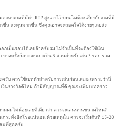
หาเกมที่มีค่า RTP สูงเอาไว้ก่อน ไม่ต้องเสี่ยงกับเกมที่มี
ากขึ้น ลงทุนมากขึ้น ซึ่งคุณอาจจะถอดใจได้ง่ายๆเลยล่ะ
อกเป็นรอบได้เลยจ้าครับผม ไม่จำเป็นที่จะต้องใช้เงิน
่า บางครั้งก็อาจจะแบ่งเป็น 3 ส่วนสำหรับเล่น 3 รอบ รวม
้นนะครับ ควรใช้เบทต่ำสำหรับการเล่นก่อนเสมอ เพราะว่านี่
ินรางวัลดีไหม ถ้ามีสัญญาณที่ดี คุณจะเพิ่มเบทคราว
มผมไม่น้อยเลยทีเดียวว่า ควรจะเล่นนานขนาดไหน?
ะทั่งอิดโรยแน่นอน ด้วยเหตุนั้น ควรจะเริ่มต้นที่ 15-20
มที่สุดครับ