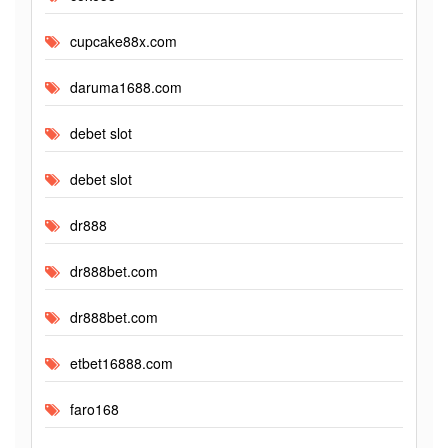
cupcake88x.com
daruma1688.com
debet slot
debet slot
dr888
dr888bet.com
dr888bet.com
etbet16888.com
faro168