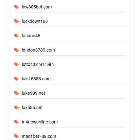
lnw365bet.com
lockdown168
london45
london6789.com
lotto432 ทางเข้า
luis16888.com
luke999.net
lux555.net
m4newonline.com
mac1bet789.com