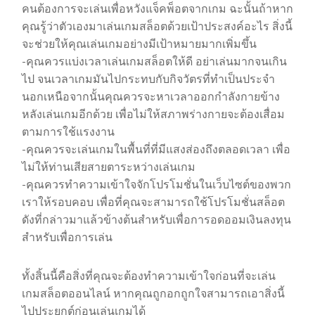
คนต้องการจะเล่นเพื่อหวังแจ็คพ็อตจากเกม ฉะนั้นถ้าหาก
คุณรู้ว่าตัวเองมาเล่นเกมสล็อตด้วยเป้าประสงค์อะไร สิ่งนี้
จะช่วยให้คุณเล่นเกมอย่างมีเป้าหมายมากเพิ่มขึ้น
-คุณควรแบ่งเวลาเล่นเกมสล็อตให้ดี อย่าเล่นมากจนเกิน
ไป จนเวลาเกมมันไปกระทบกับกิจวัตรที่ทำเป็นประจำ
นอกเหนือจากนั้นคุณควรจะหาเวลาออกกำลังกายข้าง
หลังเล่นเกมอีกด้วย เพื่อไม่ให้สภาพร่างกายจะต้องเสื่อม
ตามการใช้แรงงาน
-คุณควรจะเล่นเกมในพื้นที่ที่มีแสงส่องถึงตลอดเวลา เพื่อ
ไม่ให้ท่านเสียสายตาระหว่างเล่นเกม
-คุณควรทำความเข้าใจจักโปรโมชั่นในเว็บไซต์ของพวก
เราให้รอบคอบ เพื่อที่คุณจะสามารถใช้โปรโมชั่นสล็อต
ดังที่กล่าวมาแล้วข้างต้นสำหรับเพื่อการอดออมเงินลงทุน
สำหรับเพื่อการเล่น
ทั้งสิ้นนี้คือสิ่งที่คุณจะต้องทำความเข้าใจก่อนที่จะเล่น
เกมสล็อตออนไลน์ หากคุณถูกอกถูกใจสามารถเอาสิ่งนี้
ไปประยุกต์ก่อนเล่นเกมได้