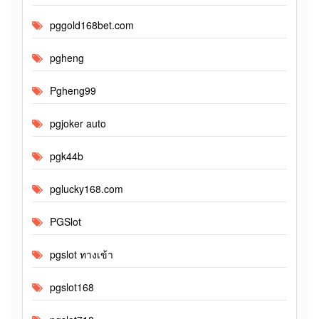
pggold168bet.com
pgheng
Pgheng99
pgjoker auto
pgk44b
pglucky168.com
PGSlot
pgslot ทางเข้า
pgslot168