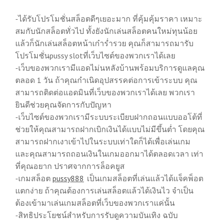
-ได้รับโปรโมชั่นสล็อตดีๆเยอะมาก ที่คุ้มคุ้มราคา เหมาะ
สมกับนักสล็อตทั่วไป ทั้งยังนักเล่นสล็อตคนใหม่ทุนน้อย
แล้วก็นักเล่นสล็อตหน้าเก๋าร่ำรวย คุณก็สามารถมารับ
โปรโมชั่นpussy slotที่เว็บไซต์ของพวกเราได้เลย
-เว็บของพวกเรามีแอดไม่นหลังบ้านพร้อมบริการดูแลคุณ
ตลอด 1 วัน ถ้าคุณกำเนิดอุปสรรคต่อการเข้าระบบ คุณ
สามารถติดต่อแอดมินที่เว็บของพวกเราได้เลย พวกเรา
ยินดีช่วยคุณจัดการกับปัญหา
-เว็บไซต์ของพวกเรามีระบบระเบียบฝากถอนแบบออโต้ที่
ช่วยให้คุณสามารถฝากเบิกเงินได้แบบไม่มีขึ้นต่ำ โดยคุณ
สามารถฝากเงาเข้าไปในระบบเท่าใดก็ได้เพื่อเล่นเกม
และคุณสามารถถอนเงินในเกมออกมาได้ตลอดเวลา เท่า
ที่คุณอยาก ปราศจากการล็อคยูส
-เกมสล็อต
pussy888
เป็นเกมสล็อตที่เล่นแล้วได้แจ็คพ็อต
แตกง่าย ถ้าคุณต้องการเล่นสล็อตแล้วได้เงินไว จำเป็น
ต้องเข้ามาเล่นเกมสล็อตที่เว็บของพวกเราแค่นั้น
-สิทธิประโยชน์สำหรับการรับดูความบันเทิง ฉบับ