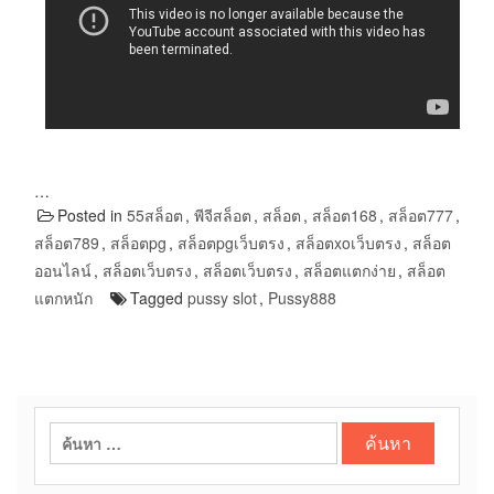
…
Posted in
55สล็อต
,
พีจีสล็อต
,
สล็อต
,
สล็อต168
,
สล็อต777
,
สล็อต789
,
สล็อตpg
,
สล็อตpgเว็บตรง
,
สล็อตxoเว็บตรง
,
สล็อต
ออนไลน์
,
สล็อตเว็บตรง
,
สล็อตเว็บตรง
,
สล็อตแตกง่าย
,
สล็อต
แตกหนัก
Tagged
pussy slot
,
Pussy888
ค้นหา
สำหรับ: