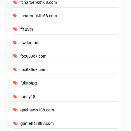
fcharoenkit168.com
fcharoenkit168.com
ff123th
fiwdee.bet
fox689ok.com
fox689ok.com
fullslotpg
funny18
gachawin168.com
gamehit8888.com