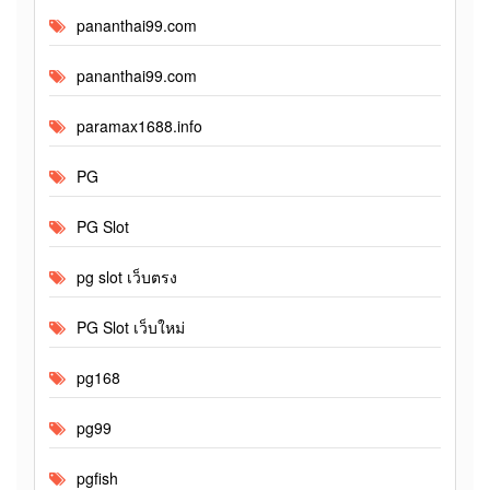
pananthai99.com
pananthai99.com
paramax1688.info
PG
PG Slot
pg slot เว็บตรง
PG Slot เว็บใหม่
pg168
pg99
pgfish