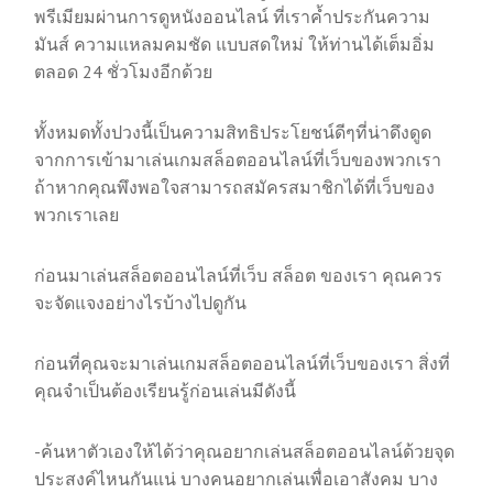
พรีเมียมผ่านการดูหนังออนไลน์ ที่เราค้ำประกันความ
มันส์ ความแหลมคมชัด แบบสดใหม่ ให้ท่านได้เต็มอิ่ม
ตลอด 24 ชั่วโมงอีกด้วย
ทั้งหมดทั้งปวงนี้เป็นความสิทธิประโยชน์ดีๆที่น่าดึงดูด
จากการเข้ามาเล่นเกมสล็อตออนไลน์ที่เว็บของพวกเรา
ถ้าหากคุณพึงพอใจสามารถสมัครสมาชิกได้ที่เว็บของ
พวกเราเลย
ก่อนมาเล่นสล็อตออนไลน์ที่เว็บ สล็อต ของเรา คุณควร
จะจัดแจงอย่างไรบ้างไปดูกัน
ก่อนที่คุณจะมาเล่นเกมสล็อตออนไลน์ที่เว็บของเรา สิ่งที่
คุณจำเป็นต้องเรียนรู้ก่อนเล่นมีดังนี้
-ค้นหาตัวเองให้ได้ว่าคุณอยากเล่นสล็อตออนไลน์ด้วยจุด
ประสงค์ไหนกันแน่ บางคนอยากเล่นเพื่อเอาสังคม บาง