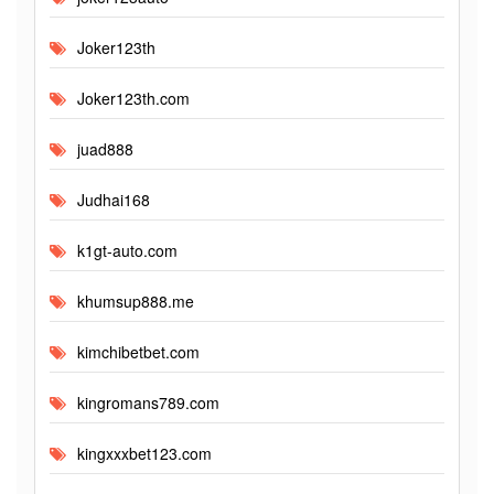
Joker123th
Joker123th.com
juad888
Judhai168
k1gt-auto.com
khumsup888.me
kimchibetbet.com
kingromans789.com
kingxxxbet123.com