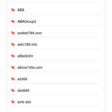
ABA
ABAGroup2
acebet789.com
adm789.info
allbet24hr
allone745s.com
alot66
alot666
amb slot