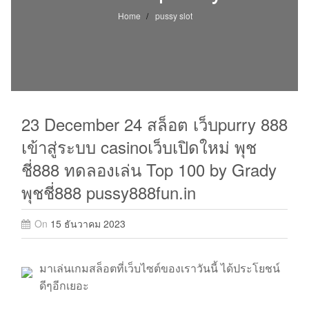
Home
pussy slot
23 December 24 สล็อต เว็บpurry 888
เข้าสู่ระบบ casinoเว็บเปิดใหม่ พุช
ชี่888 ทดลองเล่น Top 100 by Grady
พุชชี่888 pussy888fun.in
On
15 ธันวาคม 2023
มาเล่นเกมสล็อตที่เว็บไซต์ของเราวันนี้ ได้ประโยชน์
ดีๆอีกเยอะ