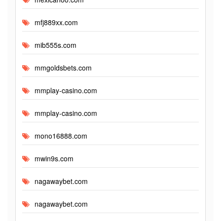
mfj889xx.com
mib555s.com
mmgoldsbets.com
mmplay-casino.com
mmplay-casino.com
mono16888.com
mwin9s.com
nagawaybet.com
nagawaybet.com