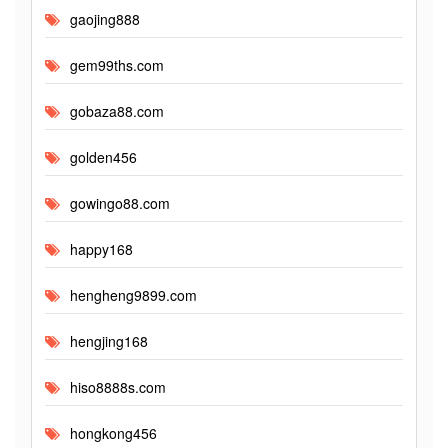
gaojing888
gem99ths.com
gobaza88.com
golden456
gowingo88.com
happy168
hengheng9899.com
hengjing168
hiso8888s.com
hongkong456