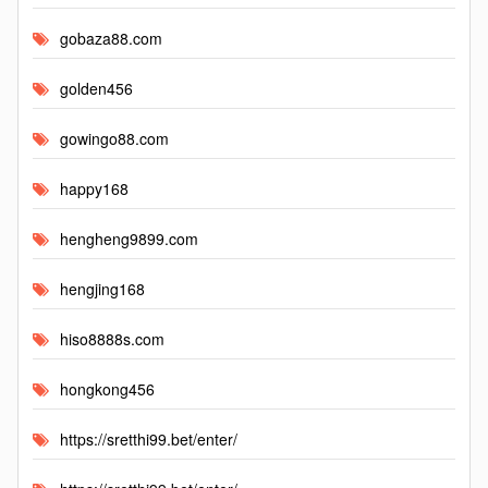
gobaza88.com
golden456
gowingo88.com
happy168
hengheng9899.com
hengjing168
hiso8888s.com
hongkong456
https://sretthi99.bet/enter/