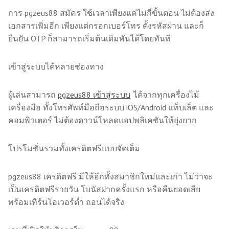
การ pgzeus88 สมัคร ใช้เวลาเพียงแค่ไม่กี่ขั้นตอน ไม่ต้องส่ง
เอกสารเพิ่มอีก เพียงแต่กรอกเบอร์โทร ตั้งรหัสผ่าน และก็
ยืนยัน OTP ก็สามารถเริ่มต้นเดิมพันได้โดยทันที
เข้าสู่ระบบได้หลายช่องทาง
ผู้เล่นสามารถ
pgzeus88 เข้าสู่ระบบ
ได้จากทุกเครื่องไม้
เครื่องมือ ทั้งโทรศัพท์มือถือระบบ iOS/Android แท็บเล็ต และ
คอมพิวเตอร์ ไม่ต้องดาวน์โหลดแอปพลิเคชันให้ยุ่งยาก
โปรโมชั่นรวมทั้งเครดิตฟรีแบบจัดเต็ม
pgzeus88 เครดิตฟรี มีให้อีกทั้งสมาชิกใหม่และเก่า ไม่ว่าจะ
เป็นเครดิตฟรีรายวัน โบนัสฝากครั้งแรก หรือคืนยอดเสีย
พร้อมเทิร์นโอเวอร์ต่ำ ถอนได้จริง