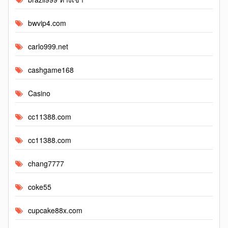
bwvip4.com
carlo999.net
cashgame168
Casino
cc11388.com
cc11388.com
chang7777
coke55
cupcake88x.com