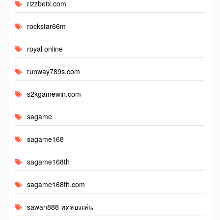
rizzbetx.com
rockstar66m
royal online
runway789s.com
s2kgamewin.com
sagame
sagame168
sagame168th
sagame168th.com
sawan888 ทดลองเล่น