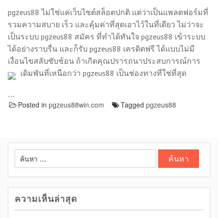
pgzeus88 ไม่ใช่แค่เว็บไซต์สล็อตปกติ แต่ว่าเป็นแพลตฟอร์มที่
รวมความสบาย เร็ว และคุ้มค่าที่สุดเอาไว้ในที่เดียว ไม่ว่าจะ
เป็นระบบ pgzeus88 สมัคร ที่ทำได้ทันใจ pgzeus88 เข้าระบบ
ได้อย่างราบรื่น และก็รับ pgzeus88 เครดิตฟรี ได้แบบไม่มี
เงื่อนไขสลับซับซ้อน ถ้าเกิดคุณปรารถนาประสบการณ์การ
เดิมพันที่เหนือกว่า pgzeus88 เป็นช่องทางที่ใช่ที่สุด
…
Posted in
pgzeus88win.com
Tagged
pgzeus88
ค้นหา
สำหรับ:
ความเห็นล่าสุด