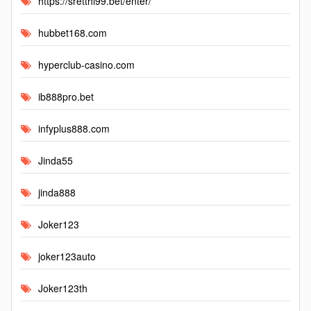
https://sretthi99.bet/enter/
hubbet168.com
hyperclub-casino.com
ib888pro.bet
infyplus888.com
Jinda55
jinda888
Joker123
joker123auto
Joker123th