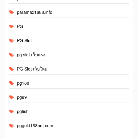
paramax1688.info
PG
PG Slot
pg slot เว็บตรง
PG Slot เว็บใหม่
pg168
pg99
pgfish
pggold168bet.com