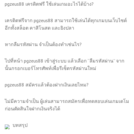
pgzeus88 เครดิตฟรี ใช้เล่นเกมอะไรได้บ้าง?
เครดิตฟรีจาก pgzeus88 สามารถใช้เล่นได้ทุกเกมบนเว็บไซต์
อีกทั้งสล็อต คาสิโนสด และยิงปลา
หากลืมรหัสผ่าน จำเป็นต้องทำเช่นไร?
ไปที่หน้า pgzeus88 เข้าสู่ระบบ แล้วเลือก “ลืมรหัสผ่าน” จาก
นั้นกรอกเบอร์โทรศัพท์เพื่อรีเซ็ตรหัสผ่านใหม่
pgzeus88 สมัครแล้วต้องฝากเงินเลยไหม?
ไม่มีความจำเป็น ผู้เล่นสามารถสมัครเพื่อทดสอบเล่นเกมเดโม
ก่อนตัดสินใจฝากเงินจริงได้
บทสรุป