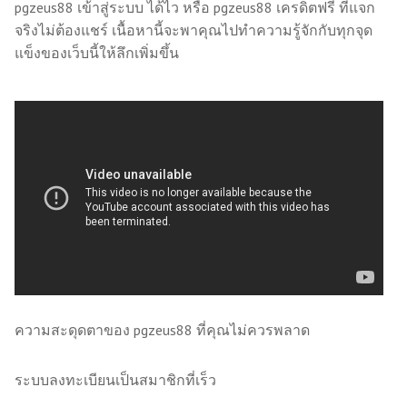
pgzeus88 เข้าสู่ระบบ ได้ไว หรือ pgzeus88 เครดิตฟรี ที่แจก
จริงไม่ต้องแชร์ เนื้อหานี้จะพาคุณไปทำความรู้จักกับทุกจุด
แข็งของเว็บนี้ให้ลึกเพิ่มขึ้น
ความสะดุดตาของ pgzeus88 ที่คุณไม่ควรพลาด
ระบบลงทะเบียนเป็นสมาชิกที่เร็ว