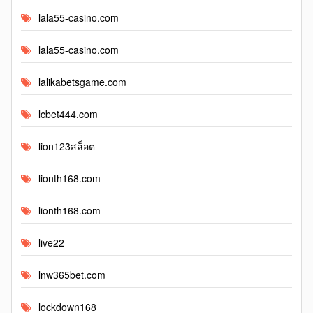
lala55-casino.com
lala55-casino.com
lalikabetsgame.com
lcbet444.com
lion123สล็อต
lionth168.com
lionth168.com
live22
lnw365bet.com
lockdown168