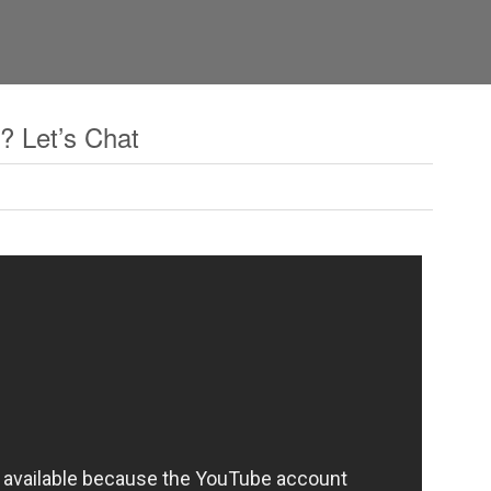
? Let’s Chat