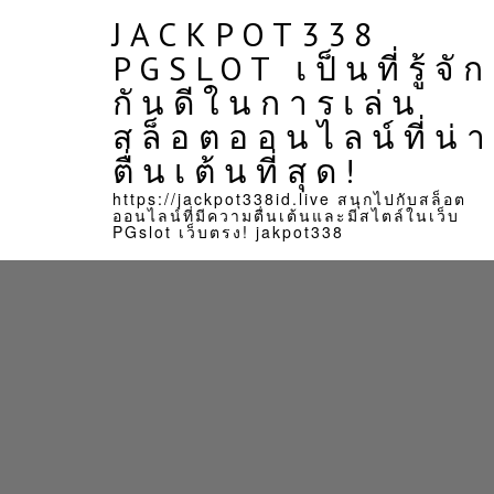
Skip
JACKPOT338
to
content
PGSLOT เป็นที่รู้จัก
กันดีในการเล่น
สล็อตออนไลน์ที่น่า
ตื่นเต้นที่สุด!
https://jackpot338id.live สนุกไปกับสล็อต
ออนไลน์ที่มีความตื่นเต้นและมีสไตล์ในเว็บ
PGslot เว็บตรง! jakpot338