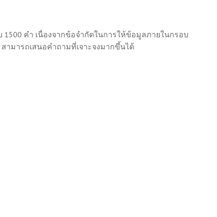
1500 คำ เนื่องจากข้อจำกัดในการให้ข้อมูลภายในกรอบ
นใด สามารถเสนอคำถามที่เจาะจงมากขึ้นได้