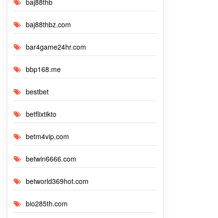
baj88thb
baj88thbz.com
bar4game24hr.com
bbp168.me
bestbet
betflixtikto
betm4vip.com
betwin6666.com
betworld369hot.com
bio285th.com