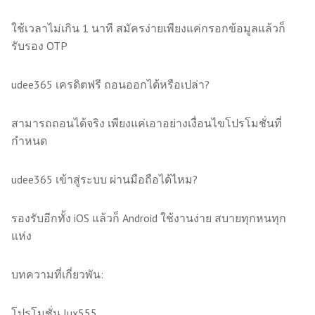
ใช้เวลาไม่เกิน 1 นาที สมัครง่ายเพียงแค่กรอกข้อมูลแล้วก็
รับรอง OTP
udee365 เครดิตฟรี ถอนออกได้หรือเปล่า?
สามารถถอนได้จริง เพียงแค่เอาอย่างเงื่อนไขโปรโมชั่นที่
กำหนด
udee365 เข้าสู่ระบบ ผ่านมือถือได้ไหม?
รองรับอีกทั้ง iOS แล้วก็ Android ใช้งานง่าย สบายทุกหนทุก
แห่ง
บทความที่เกี่ยวพัน:
โปรโมชั่น lux555,