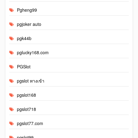
Pgheng99
pgjoker auto
pgk44b
pglucky168.com
PGSlot
pgslot ทางเข้า
pgslot168
pgslot718
pgslot77.com
pgslot99