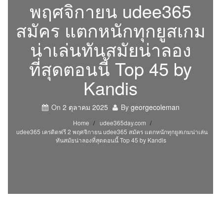
พฤศจิกายน udee365
สมัคร แตกหนักทุกยูสเกม
น่าเล่นทันสมัยน่าลอง
ที่สุดตอนนี้ Top 45 by
Kandis
On
2 ตุลาคม 2025
By
georgecoleman
Home
udee365day.com
udee365 เครดิตฟรี 2 พฤศจิกายน udee365 สมัคร แตกหนักทุกยูสเกมน่าเล่น
ทันสมัยน่าลองที่สุดตอนนี้ Top 45 by Kandis