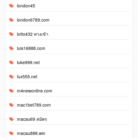
london45
london6789.com
lotto432 ทางเข้า
luis16888.com
luke999.net
lux555.net
m4newonline.com
mac1bet789.com
macau69 สมัคร
macau888.win