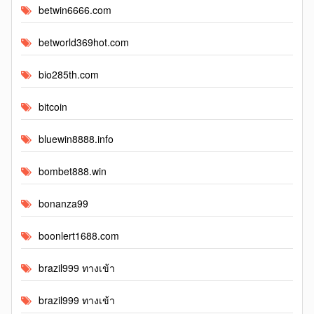
betwin6666.com
betworld369hot.com
bio285th.com
bitcoin
bluewin8888.info
bombet888.win
bonanza99
boonlert1688.com
brazil999 ทางเข้า
brazil999 ทางเข้า