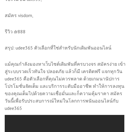
สมัคร visdom,
รีวิว dr888
สรุป: udee365 ตัวเลือกที่ใช่สำหรับนักเดิมพันออนไลน์
แม้คุณกำลังมองหาเว็บไซต์เดิมพันที่ครบวงจร สมัครง่าย เข้า
สู่ระบบรวดเร็วทันใจ ปลอดภัย แล้วก็มี เครดิตฟรี แจกทุกวัน
udee365 คือตัวเลือกที่คุณไม่ควรพลาด ด้วยเกมนานัปการ
โปรโมชั่นจัดเต็ม และบริการระดับมืออาชีพ ทำให้การลงทุน
ของคุณเต็มไปด้วยความเชื่อมั่นและก็ความคุ้มราคา สมัคร
วันนี้เพื่อรับประสบการณ์ใหม่ในโลกการพนันออนไลน์กับ
udee365