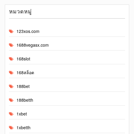
หมวดหมู่
123xos.com
1688vegasx.com
168slot
168สล็อต
188bet
188betth
1xbet
1xbetth