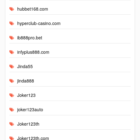
hubbet168.com
hyperclub-casino.com
ib888pro.bet
infyplus888.com
Jinda55
jinda888
Joker123
joker123auto
Joker123th
Joker123th.com