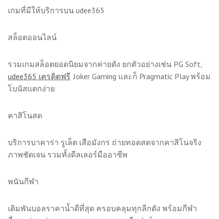
เกมที่มีให้บริการบน udee365
สล็อตออนไลน์
รวมเกมสล็อตยอดนิยมจากค่ายดัง ยกตัวอย่างเช่น PG Soft,
udee365 เครดิตฟรี
Joker Gaming และก็ Pragmatic Play พร้อม
โบนัสแตกง่าย
คาสิโนสด
บริการบาคาร่า รูเล็ต เสือมังกร ถ่ายทอดสดจากคาสิโนจริง
ภาพชัดเจน รวมทั้งดีลเลอร์มืออาชีพ
พนันกีฬา
เดิมพันบอลราคาน้ำดีที่สุด ครอบคลุมทุกลีกดัง พร้อมกีฬา