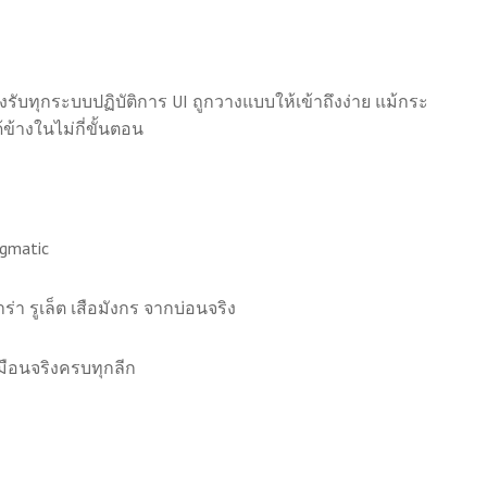
งรับทุกระบบปฏิบัติการ UI ถูกวางแบบให้เข้าถึงง่าย แม้กระ
้ข้างในไม่กี่ขั้นตอน
agmatic
า รูเล็ต เสือมังกร จากบ่อนจริง
มือนจริงครบทุกลีก