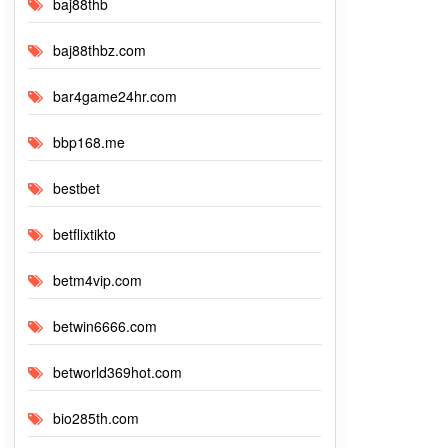
baj88thb
baj88thbz.com
bar4game24hr.com
bbp168.me
bestbet
betflixtikto
betm4vip.com
betwin6666.com
betworld369hot.com
bio285th.com