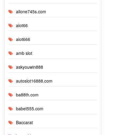
allone745s.com
alot66
alot666
amb slot
askyouwin888
autoslot16888.com
ba88th.com
babet555.com
Baccarat