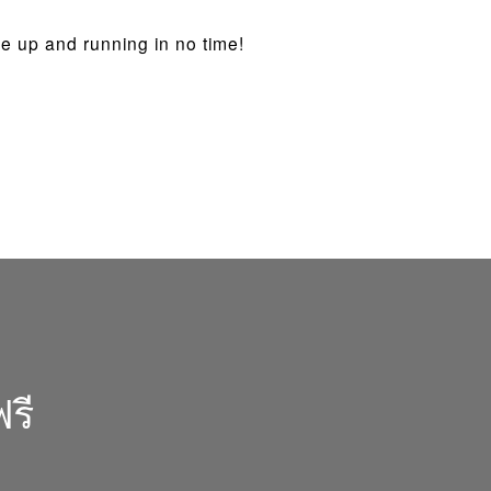
te up and running in no time!
รี