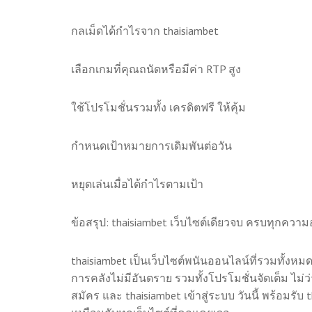
กลเม็ดได้กำไรจาก thaisiambet
เลือกเกมที่คุณถนัดหรือมีค่า RTP สูง
ใช้โปรโมชั่นรวมทั้ง เครดิตฟรี ให้คุ้ม
กำหนดเป้าหมายการเดิมพันต่อวัน
หยุดเล่นเมื่อได้กำไรตามเป้า
ข้อสรุป: thaisiambet เว็บไซต์เดียวจบ ครบทุกควา
thaisiambet เป็นเว็บไซต์พนันออนไลน์ที่รวมทั้งหมด
การคลังไม่มีอันตราย รวมทั้งโปรโมชั่นจัดเต็ม ไม่ว
สมัคร และ thaisiambet เข้าสู่ระบบ วันนี้ พร้อมรับ