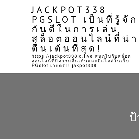
Skip
JACKPOT338
to
content
PGSLOT เป็นที่รู้จัก
กันดีในการเล่น
สล็อตออนไลน์ที่น่า
ตื่นเต้นที่สุด!
https://jackpot338id.live สนุกไปกับสล็อต
ออนไลน์ที่มีความตื่นเต้นและมีสไตล์ในเว็บ
PGslot เว็บตรง! jakpot338
ป