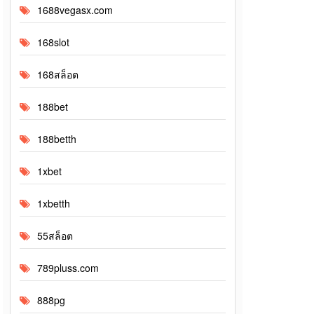
1688vegasx.com
168slot
168สล็อต
188bet
188betth
1xbet
1xbetth
55สล็อต
789pluss.com
888pg