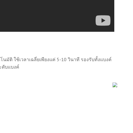
ัติ ใช้เวลาเฉลี่ยเพียงแค่ 5-10 วินาที รองรับทั้งแบงค์
ะดับแบงค์