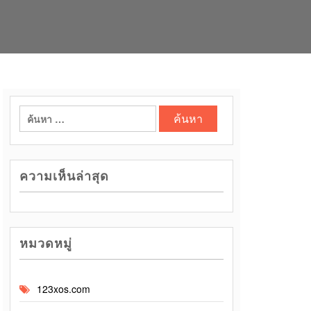
ค้นหา
สำหรับ:
ความเห็นล่าสุด
หมวดหมู่
123xos.com