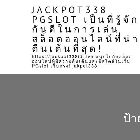
Skip
JACKPOT338
to
content
PGSLOT เป็นที่รู้จัก
กันดีในการเล่น
สล็อตออนไลน์ที่น่า
ตื่นเต้นที่สุด!
https://jackpot338id.live สนุกไปกับสล็อต
ออนไลน์ที่มีความตื่นเต้นและมีสไตล์ในเว็บ
PGslot เว็บตรง! jakpot338
ป้า