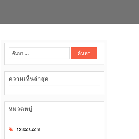
ค้นหา
สำหรับ:
ความเห็นล่าสุด
หมวดหมู่
123xos.com