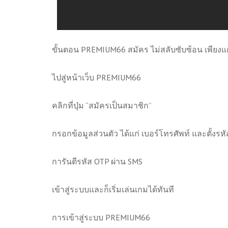
ขั้นตอน PREMIUM66 สมัคร ไม่สลับซับซ้อน เพียงแค่
ไปสู่หน้าเว็บ PREMIUM66
คลิกที่ปุ่ม “สมัครเป็นสมาชิก”
กรอกข้อมูลส่วนตัว ได้แก่ เบอร์โทรศัพท์ และตั้งรหั
การันตีรหัส OTP ผ่าน SMS
เข้าสู่ระบบและก็เริ่มเล่นเกมได้ทันที
การเข้าสู่ระบบ PREMIUM66