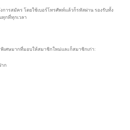
งการสมัคร โดยใช้เบอร์โทรศัพท์แล้วก็รหัสผ่าน รองรับทั้ง
ทุกที่ทุกเวลา
ิพิเศษมากที่มอบให้สมาชิกใหม่และก็สมาชิกเก่า:
งฝาก