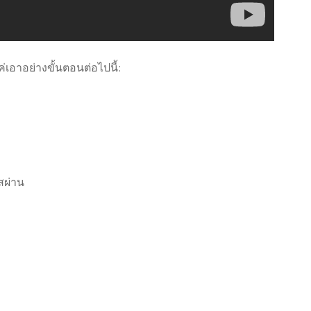
เอาอย่างขั้นตอนต่อไปนี้:
สผ่าน