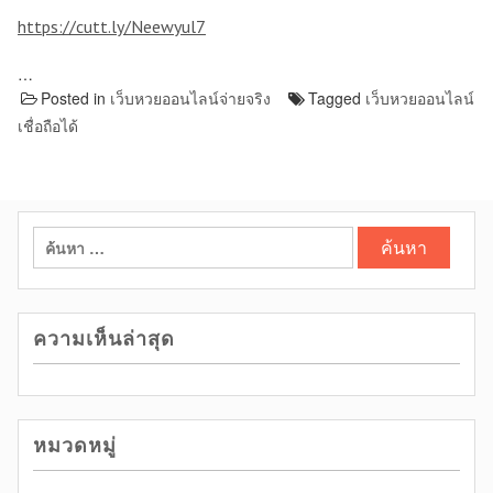
https://cutt.ly/Neewyul7
…
Posted in
เว็บหวยออนไลน์จ่ายจริง
Tagged
เว็บหวยออนไลน์
เชื่อถือได้
ค้นหา
สำหรับ:
ความเห็นล่าสุด
หมวดหมู่