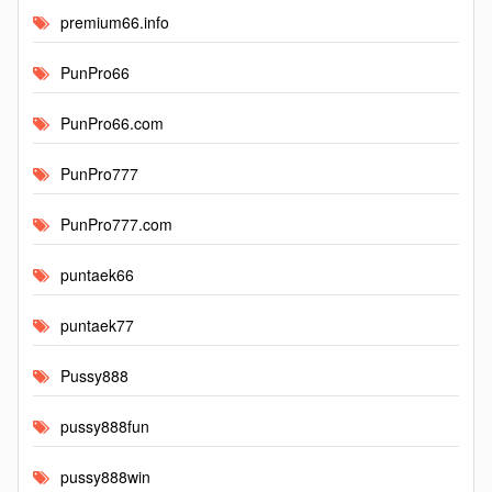
premium66.info
PunPro66
PunPro66.com
PunPro777
PunPro777.com
puntaek66
puntaek77
Pussy888
pussy888fun
pussy888win