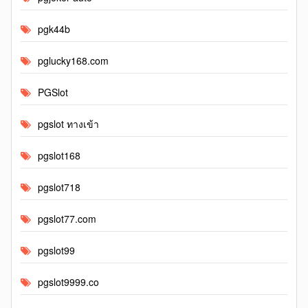
pgk44b
pglucky168.com
PGSlot
pgslot ทางเข้า
pgslot168
pgslot718
pgslot77.com
pgslot99
pgslot9999.co