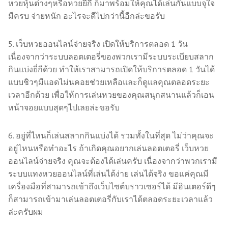
หวยหุ้นต่างๆหรือหวยยี่กี ก็มาพร้อมให้คุณได้เล่นกันแบบจุใจ
มีครบ จ่ายหนัก อะไรจะดีไปกว่านี้อีกล่ะขอรับ
5. เว็บหวยออนไลน์จ่ายจริง เปิดให้บริการตลอด 1 วัน
เนื่องจากว่าระบบลอตเตอรี่ของพวกเรามีระบบระเบียบสลาก
กินแบ่งยี่กีด้วย ทำให้เราสามารถเปิดให้บริการตลอด 1 วันได้
แบบชิวๆมีแอดไม่นคอยช่วยเหลือและก็ดูแลคุณตลอดระยะ
เวลาอีกด้วย เพื่อให้การเล่นหวยของคุณสนุกสนานแล้วก็เอน
หน้าจอยแบบสุดๆไปเลยล่ะขอรับ
6. อยู่ที่ไหนก็เล่นสลากกินแบ่งได้ รวมทั้งในที่สุด ไม่ว่าคุณจะ
อยู่ไหนหรือทำอะไร ถ้าเกิดคุณอยากเล่นลอตเตอรี่ เว็บหวย
ออนไลน์จ่ายจริง คุณจะต้องได้เล่นครับ เนื่องจากว่าพวกเรามี
ระบบแทงหวยออนไลน์ที่เล่นได้ง่าย เล่นได้จริง ขอแค่คุณมี
เครื่องมือที่สามารถเข้าถึงเว็บไซต์บราวเซอร์ได้ มีอินเตอร์ดีๆ
ก็สามารถเข้ามาเล่นลอตเตอรี่กับเราได้ตลอดระยะเวลาแล้ว
ล่ะครับผม