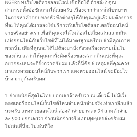
NGERNN เว็บไซต์หวยออนไลน์ เชื่อถือได้ ด้วยล่ะ? คุณ
สามารถตั้งข้อซักถามได้เลยครับ เนื่องจากว่าเราก็มีบทบาท
ในการหาคำตอบของหัวข้อต่างๆให้กับคุณอยู่แล้ว ผมต้องการ
ที่จะให้คุณได้มาลองใช้บริการกับเว็บไซต์ลอตเตอรี่ออนไลน์
จ่ายจริงอย่างเรา เพื่อที่คุณจะได้ไม่ต้องไปเสี่ยงเล่นสลากกิน
แบ่งออนไลน์กับเว็บไซต์ที่ไม่ได้มาตรฐานหรือเปล่ามีคุณภาพ
พวกนั้น เพื่อที่คุณจะได้ไม่ต้องมานั่งกังวลเรื่องความเป็นไป
ของเว็บ แต่ว่าให้คุณมานั่งคิดเรื่องของสลากกินแบ่งที่คุณ
อยากจะเล่นจะดียิ่งกว่าครับผม แล้วก็นี่คือ 6 เหตุผลที่คุณควร
มาแทงหวยออนไลน์กับพวกเรา แทงหวยออนไลน์ จะมีอะไร
บ้าง มาดูกันครับผม!
1. จ่ายหนักที่สุดในไทย บอกเลยจ้าครับว่า ณ เดี๋ยวนี้ ไม่มีเว็บ
ลอตเตอรี่ออนไลน์เว็บไซต์ไหนจ่ายหนักจ่ายจริงเท่าเราอีกแล้ว
นะครับ แทงหวยออนไลน์ สองตัวจ่ายบาทละ 94 สามตัวจ่าย
ละ 900 บอกเลยว่า จ่ายหนักจ่ายจริงแบบสุดๆเลยล่ะครับผม
ไม่เล่นที่นี่จะไปเล่นที่ใด