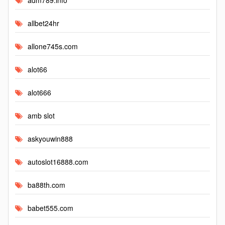
adm789.info
allbet24hr
allone745s.com
alot66
alot666
amb slot
askyouwin888
autoslot16888.com
ba88th.com
babet555.com