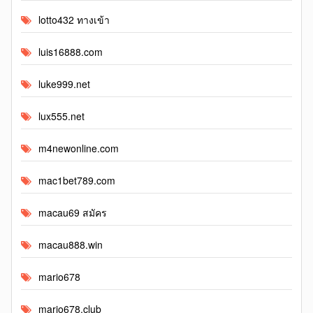
lotto432 ทางเข้า
luis16888.com
luke999.net
lux555.net
m4newonline.com
mac1bet789.com
macau69 สมัคร
macau888.win
mario678
mario678.club