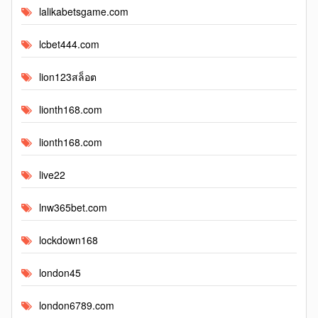
lalikabetsgame.com
lcbet444.com
lion123สล็อต
lionth168.com
lionth168.com
live22
lnw365bet.com
lockdown168
london45
london6789.com