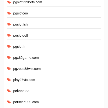
pgslot999bets.com
pgslotceo
pgslotfish
pgslotgolf
pgslotth
pgx62game.com
pgzeus88win.com
play97vip.com
pokebet88
porsche999.com