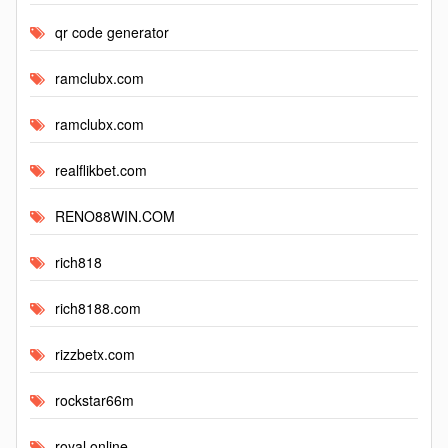
qr code generator
ramclubx.com
ramclubx.com
realflikbet.com
RENO88WIN.COM
rich818
rich8188.com
rizzbetx.com
rockstar66m
royal online