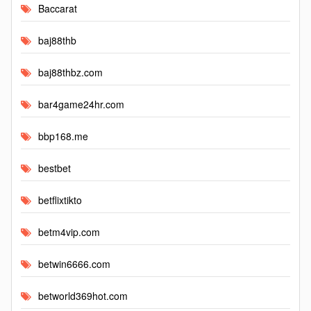
Baccarat
baj88thb
baj88thbz.com
bar4game24hr.com
bbp168.me
bestbet
betflixtikto
betm4vip.com
betwin6666.com
betworld369hot.com