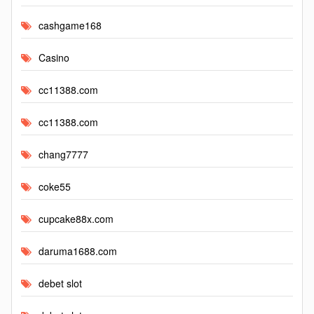
cashgame168
Casino
cc11388.com
cc11388.com
chang7777
coke55
cupcake88x.com
daruma1688.com
debet slot