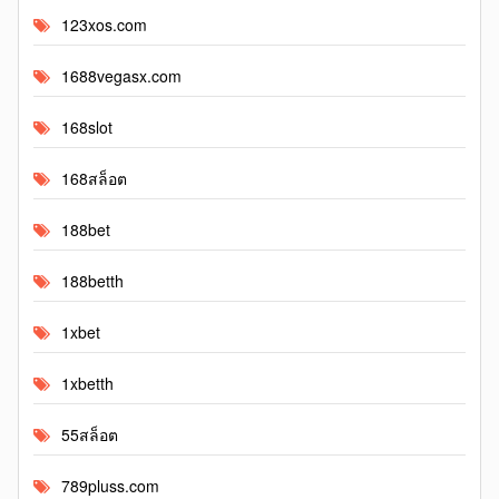
123xos.com
1688vegasx.com
168slot
168สล็อต
188bet
188betth
1xbet
1xbetth
55สล็อต
789pluss.com