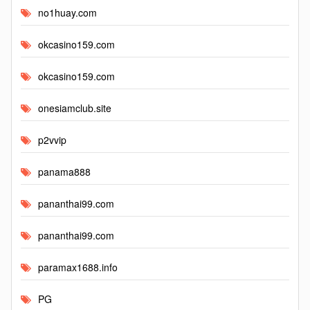
no1huay.com
okcasino159.com
okcasino159.com
onesiamclub.site
p2vvip
panama888
pananthai99.com
pananthai99.com
paramax1688.info
PG