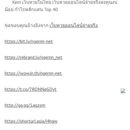
Kerri เว็บหวยในไทย เว็บหวยออนไลน์จ่ายจริงลงทุนงบ
น้อย กำไรหลักแสน Top 40
ขอขอบคุณอ้างอิงจาก
เว็บหวยออนไลน์จ่ายจริง
https://bit.ly/ngernn-net
https://rebrand.ly/ngernn_net
https://wow.in.th/ngernn-net
https://t.co/7RONNqGDyt
http://gg.gg/1aqzsm
https://shorturl.asia/i4hgw