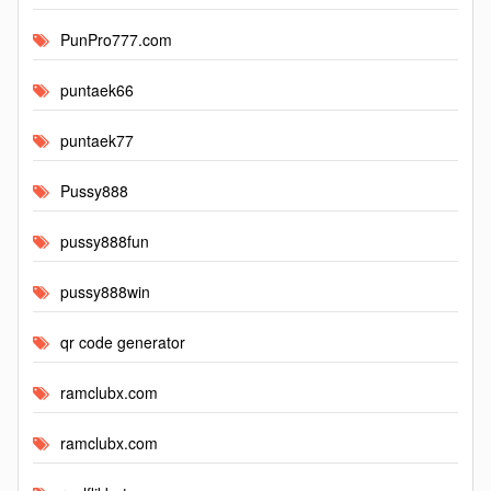
PunPro777.com
puntaek66
puntaek77
Pussy888
pussy888fun
pussy888win
qr code generator
ramclubx.com
ramclubx.com