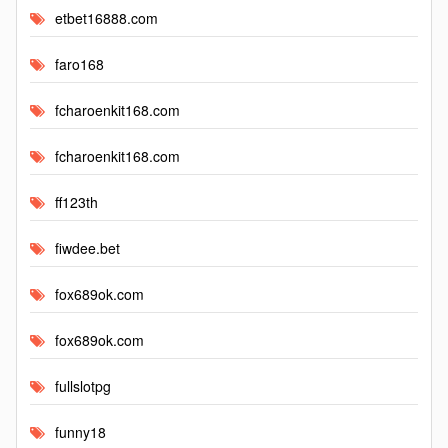
etbet16888.com
faro168
fcharoenkit168.com
fcharoenkit168.com
ff123th
fiwdee.bet
fox689ok.com
fox689ok.com
fullslotpg
funny18