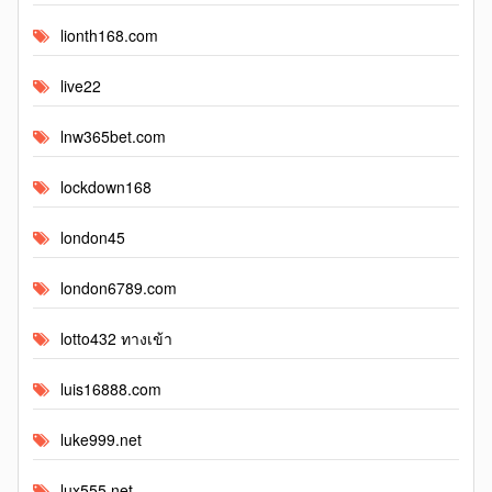
lionth168.com
live22
lnw365bet.com
lockdown168
london45
london6789.com
lotto432 ทางเข้า
luis16888.com
luke999.net
lux555.net