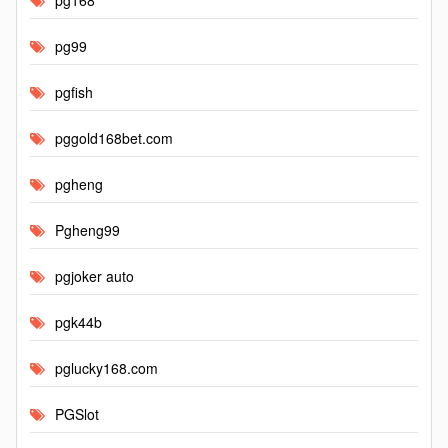
pg168
pg99
pgfish
pggold168bet.com
pgheng
Pgheng99
pgjoker auto
pgk44b
pglucky168.com
PGSlot