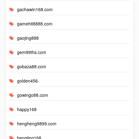
gachawin168.com
gamehit8888.com
gaojing888
gem99ths.com
gobaza88.com
golden456
gowingo88.com
happy168
hengheng9899.com
hengjing168