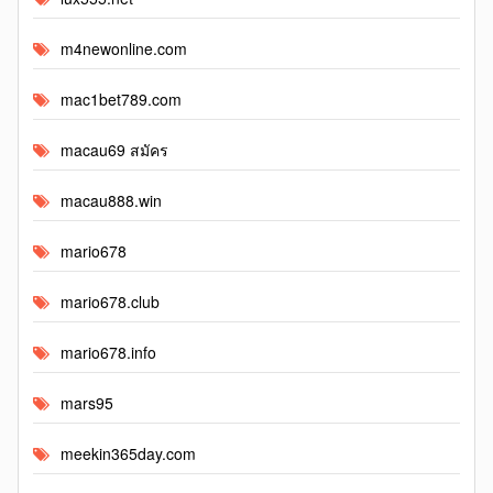
m4newonline.com
mac1bet789.com
macau69 สมัคร
macau888.win
mario678
mario678.club
mario678.info
mars95
meekin365day.com