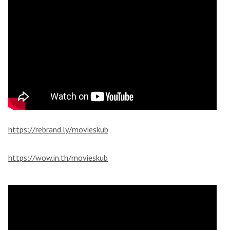
https://rebrand.ly/movieskub
https://wow.in.th/movieskub