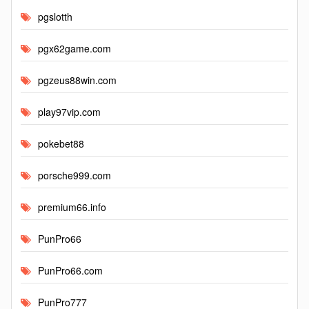
pgslotth
pgx62game.com
pgzeus88win.com
play97vip.com
pokebet88
porsche999.com
premium66.info
PunPro66
PunPro66.com
PunPro777