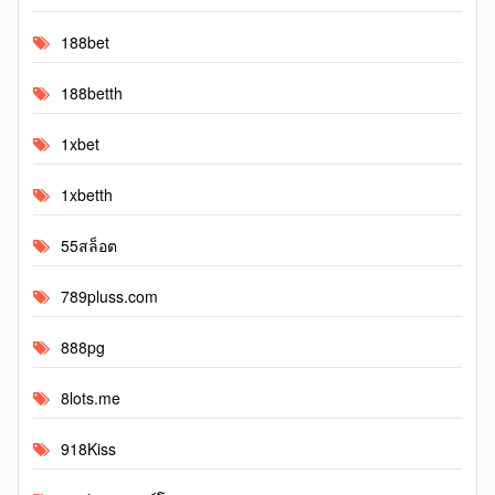
188bet
188betth
1xbet
1xbetth
55สล็อต
789pluss.com
888pg
8lots.me
918Kiss