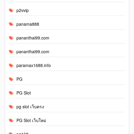
p2vvip
panama888
pananthai99.com
pananthai99.com
paramax1688.info
PG
PG Slot
pg slot เว็บตรง
PG Slot เว็บใหม่