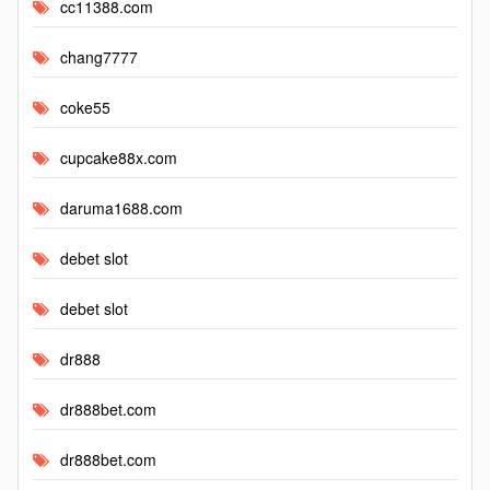
cc11388.com
chang7777
coke55
cupcake88x.com
daruma1688.com
debet slot
debet slot
dr888
dr888bet.com
dr888bet.com