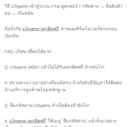
วิธี s2kgame เข้าสู่ระบบ กรอกยูสเซอร์ + รหัสผ่าน → ยืนยันตัว
ตน → เริ่มพนัน
ข้อจำกัด
s2kgame เครดิตฟรี
ทำยอดเทิร์นโอเวอร์ครบก่อน
เบิกเงิน
FAQ: ปริศนาที่พบได้มาก
Q: s2kgame สมัคร แล้วไม่ได้รับเครดิตฟรี ทำเช่นไร?
A: ตรวจทานว่าเอาอย่างข้อแม้ครบ ถ้าเกิดยังมีปัญหาให้ติดต่อ
ข้างบริการลูกค้าพร้อมหลักฐาน
Q: ลืมรหัสผ่าน s2kgame จำเป็นต้องทำยังไง?
A:
s2kgame เครดิตฟรี
ใช้เมนู “ลืมรหัสผ่าน” แล้วก็เอาอย่าง