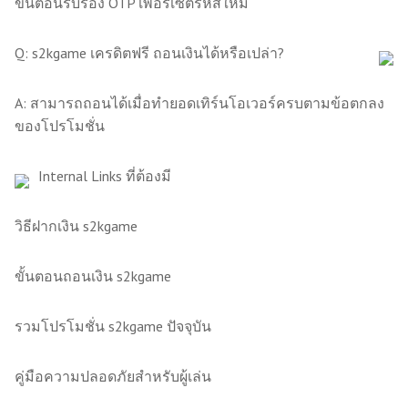
ขั้นตอนรับรอง OTP เพื่อรีเซ็ตรหัสใหม่
Q: s2kgame เครดิตฟรี ถอนเงินได้หรือเปล่า?
A: สามารถถอนได้เมื่อทำยอดเทิร์นโอเวอร์ครบตามข้อตกลง
ของโปรโมชั่น
Internal Links ที่ต้องมี
วิธีฝากเงิน s2kgame
ขั้นตอนถอนเงิน s2kgame
รวมโปรโมชั่น s2kgame ปัจจุบัน
คู่มือความปลอดภัยสำหรับผู้เล่น