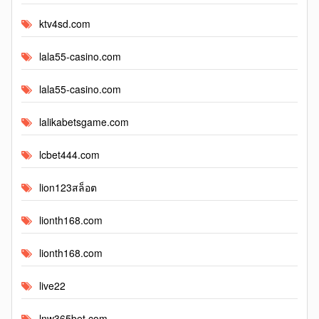
ktv4sd.com
lala55-casino.com
lala55-casino.com
lalikabetsgame.com
lcbet444.com
lion123สล็อต
lionth168.com
lionth168.com
live22
lnw365bet.com