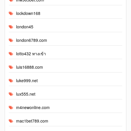
lockdown168
london45
london6789.com
lotto432 ทางเข้า
luis16888.com
luke999.net
lux555.net
m4newonline.com
mac1bet789.com