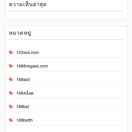
ความเห็นล่าสุด
หมวดหมู่
123xos.com
1688vegasx.com
168slot
168สล็อต
188bet
188betth