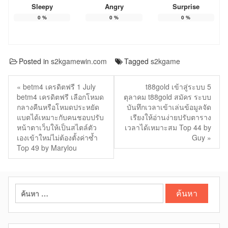
Sleepy
Angry
Surprise
0
%
0
%
0
%
Posted in
s2kgamewin.com
Tagged
s2kgame
แนะแนว
Previous
Next
เรื่อง
« betm4 เครดิตฟรี 1 July
t88gold เข้าสู่ระบบ 5
post:
post:
betm4 เครดิตฟรี เลือกโหมด
ตุลาคม t88gold สมัคร ระบบ
กลางคืนหรือโหมดประหยัด
บันทึกเวลาเข้าเล่นข้อมูลจัด
แบตได้เหมาะกับคนชอบปรับ
เรียงให้อ่านง่ายปรับตาราง
หน้าตาเว็บให้เป็นสไตล์ตัว
เวลาได้เหมาะสม Top 44 by
เองเข้าใหม่ไม่ต้องตั้งค่าซ้ำ
Guy »
Top 49 by Marylou
ค้นหา
สำหรับ: