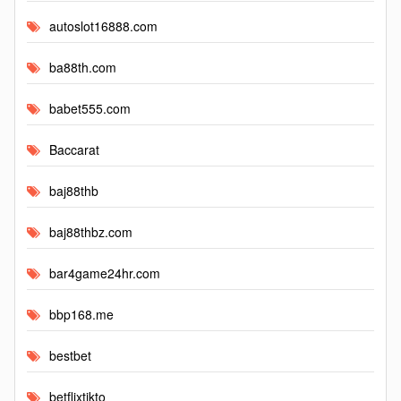
autoslot16888.com
ba88th.com
babet555.com
Baccarat
baj88thb
baj88thbz.com
bar4game24hr.com
bbp168.me
bestbet
betflixtikto