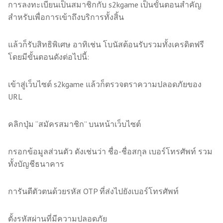
การลงทะเบียนเป็นสมาชิกกับ s2kgame เป็นขั้นตอนสำคัญ
สำหรับเพื่อการเข้าถึงบริการทั้งสิ้น
แล้วก็รับสิทธิพิเศษ อาทิเช่น โบนัสต้อนรับรวมทั้งเครดิตฟรี
โดยมีขั้นตอนดังต่อไปนี้:
เข้าสู่เว็บไซต์ s2kgame แล้วก็ตรวจตราความปลอดภัยของ
URL
คลิกปุ่ม “สมัครสมาชิก” บนหน้าเว็บไซต์
กรอกข้อมูลส่วนตัว ดังเช่นว่า ชื่อ-ชื่อสกุล เบอร์โทรศัพท์ รวม
ทั้งบัญชีธนาคาร
การันตีตัวตนด้วยรหัส OTP ที่ส่งไปยังเบอร์โทรศัพท์
ตั้งรหัสผ่านที่มีความปลอดภัย