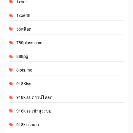
1xbet
1xbetth
55สล็อต
789pluss.com
888pg
8lots.me
918Kiss
918kiss ดาวน์โหลด
918kiss เข้าสู่ระบบ
918kissauto