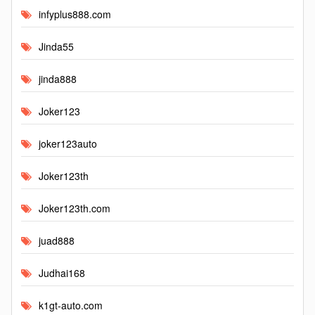
infyplus888.com
Jinda55
jinda888
Joker123
joker123auto
Joker123th
Joker123th.com
juad888
Judhai168
k1gt-auto.com