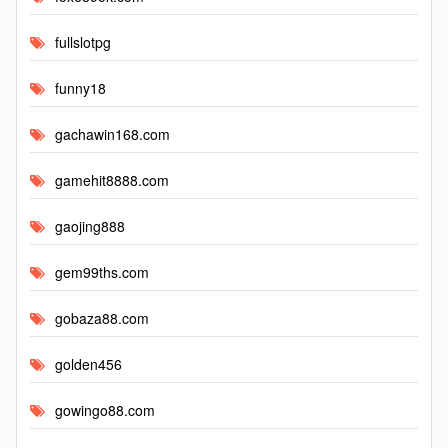
fullslotpg
funny18
gachawin168.com
gamehit8888.com
gaojing888
gem99ths.com
gobaza88.com
golden456
gowingo88.com