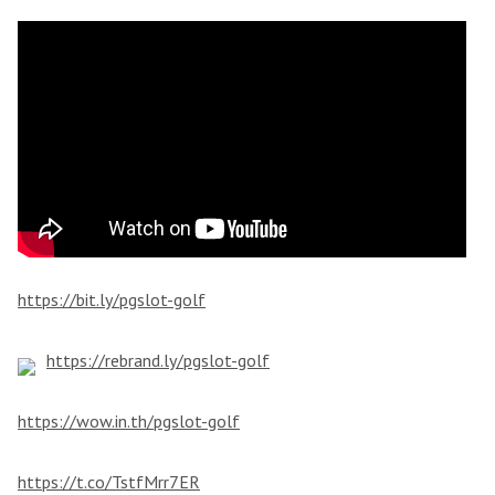
https://bit.ly/pgslot-golf
https://rebrand.ly/pgslot-golf
https://wow.in.th/pgslot-golf
https://t.co/TstfMrr7ER