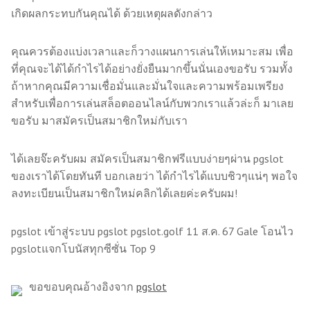
เกิดผลกระทบกันคุณได้ ด้วยเหตุผลดังกล่าว
คุณควรต้องแบ่งเวลาและก็วางแผนการเล่นให้เหมาะสม เพื่อ
ที่คุณจะได้ได้กำไรได้อย่างยั่งยืนมากขึ้นนั่นเองขอรับ รวมทั้ง
ถ้าหากคุณมีความเชื่อมั่นและมั่นใจและความพร้อมเพรียง
สำหรับเพื่อการเล่นสล็อตออนไลน์กับพวกเราแล้วล่ะก็ มาเลย
ขอรับ มาสมัครเป็นสมาชิกใหม่กับเรา
ได้เลยจ๊ะครับผม สมัครเป็นสมาชิกฟรีแบบง่ายๆผ่าน pgslot
ของเราได้โดยทันที บอกเลยว่า ได้กำไรได้แบบชิวๆแน่ๆ พอใจ
ลงทะเบียนเป็นสมาชิกใหม่คลิกได้เลยค่ะครับผม!
pgslot เข้าสู่ระบบ pgslot pgslot.golf 11 ส.ค. 67 Gale โอนไว
pgslotแจกโบนัสทุกซีซั่น Top 9
ขอขอบคุณอ้างอิงจาก
pgslot