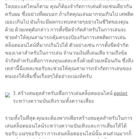
ใจเยอะแค่ไหนก็ตาม คุณก็ต้องจำกัดการเล่นด้วยเช่นเดียวกัน
ครับผม ซึ่งอย่างที่ผมบอก ถ้าเกิดคุณเล่นมากจนเกินไป เสพติด
เยอะเกินไป มันก็จะมีผลกระทบหลายๆอย่างในชีวิตของคุณ
ด้วย ด้วยเหตุดังกล่าว การตั้งขีดจำกัดสำหรับในการเล่นจะ
ช่วยทำให้คุณสามารถคุ้มครองป้องกันการเสพติดการเล่น
สล็อตออนไลน์ที่มากเกินไปได้ ตัวอย่างเช่น การตั้งขีดจำกัด
ของเวลาสำหรับในการเล่น จำนวนเงินที่เล่นเสีย รวมถึงข้อ
จำกัดสำหรับเพื่อการลงทุนแต่ละครั้งด้วยด้วยเหมือนกัน ซึ่งสิ่ง
เหล่านี้นี่แหละขอรับจะช่วยให้คุณสามารถจำกัดการเล่นของ
ตนเองให้เพิ่มขึ้นเรื่อยๆได้อย่างแน่แท้ครับ
3. สร้างสมดุลสำหรับเพื่อการเล่นสล็อตออนไลน์
pgslot
ระหว่างความบันเทิงรวมทั้งความเสี่ยง
รวมทั้งในที่สุด คุณจะต้องพากเพียรสร้างสมดุลสำหรับในการ
เล่นสล็อตออนไลน์ระหว่างความบันเทิงและการเสี่ยงให้ได้
ขอรับ แน่ๆขอรับว่า การเล่นสล็อตออนไลน์นั้น คนส่วนมากก็