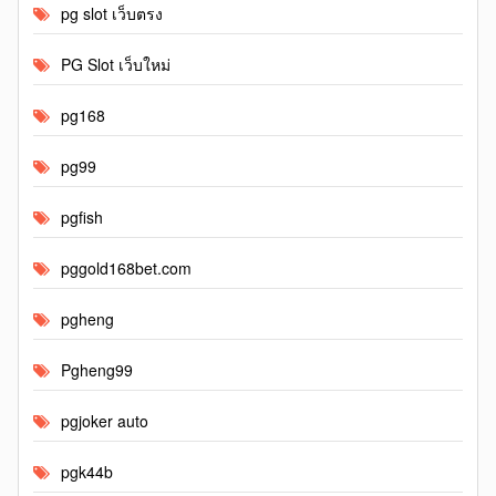
pg slot เว็บตรง
PG Slot เว็บใหม่
pg168
pg99
pgfish
pggold168bet.com
pgheng
Pgheng99
pgjoker auto
pgk44b