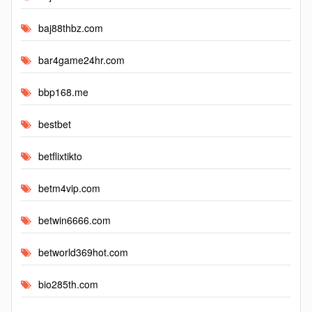
baj88thbz.com
bar4game24hr.com
bbp168.me
bestbet
betflixtikto
betm4vip.com
betwin6666.com
betworld369hot.com
bio285th.com