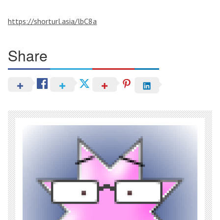
https://shorturl.asia/lbC8a
Share