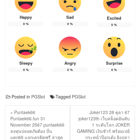
Happy
Sad
Excited
0
%
0
%
0
%
Sleepy
Angry
Surprise
0
%
0
%
0
%
Posted in
PGSlot
Tagged
PGSlot
แนะแนว
Previous
Next
เรื่อง
« Puntaek66
Joker123 28 ตุลา 67
post:
post:
Puntaek66.fun 31
joker123th เว็บสล็อตอันดับ
November 2567 puntaek66
1 ระดับโลก JOKER
ลงทุนปลอดภัยต้อง ปั่น
GAMING เงินชัวร์ พร้อมเปย์
แตก66 แจกเครดิตฟรี ล่าสุด
กระหน่ำป๊อกเด้ง ยิงปลา