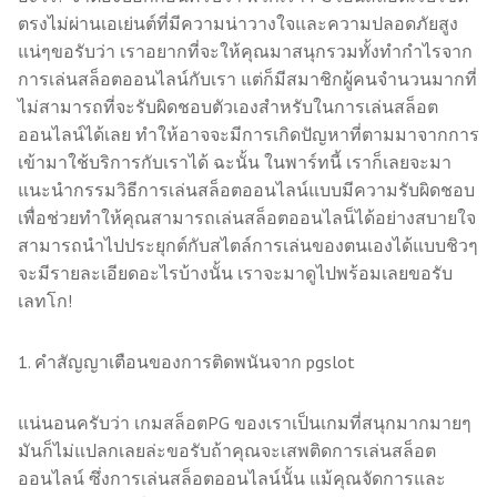
ตรงไม่ผ่านเอเย่นต์ที่มีความน่าวางใจและความปลอดภัยสูง
แน่ๆขอรับว่า เราอยากที่จะให้คุณมาสนุกรวมทั้งทำกำไรจาก
การเล่นสล็อตออนไลน์กับเรา แต่ก็มีสมาชิกผู้คนจำนวนมากที่
ไม่สามารถที่จะรับผิดชอบตัวเองสำหรับในการเล่นสล็อต
ออนไลน์ได้เลย ทำให้อาจจะมีการเกิดปัญหาที่ตามมาจากการ
เข้ามาใช้บริการกับเราได้ ฉะนั้น ในพาร์ทนี้ เราก็เลยจะมา
แนะนำกรรมวิธีการเล่นสล็อตออนไลน์แบบมีความรับผิดชอบ
เพื่อช่วยทำให้คุณสามารถเล่นสล็อตออนไลน็ได้อย่างสบายใจ
สามารถนำไปประยุกต์กับสไตล์การเล่นของตนเองได้แบบชิวๆ
จะมีรายละเอียดอะไรบ้างนั้น เราจะมาดูไปพร้อมเลยขอรับ
เลทโก!
1. คำสัญญาเตือนของการติดพนันจาก pgslot
แน่นอนครับว่า เกมสล็อตPG ของเราเป็นเกมที่สนุกมากมายๆ
มันก็ไม่แปลกเลยล่ะขอรับถ้าคุณจะเสพติดการเล่นสล็อต
ออนไลน์ ซึ่งการเล่นสล็อตออนไลน์นั้น แม้คุณจัดการและ