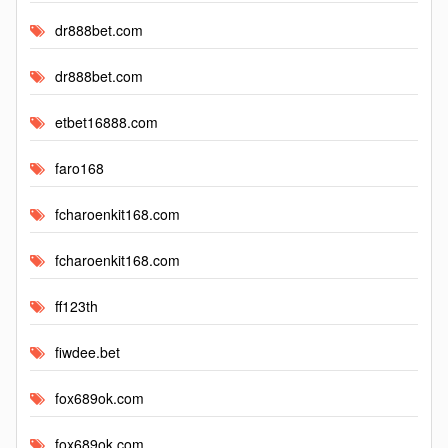
dr888bet.com
dr888bet.com
etbet16888.com
faro168
fcharoenkit168.com
fcharoenkit168.com
ff123th
fiwdee.bet
fox689ok.com
fox689ok.com