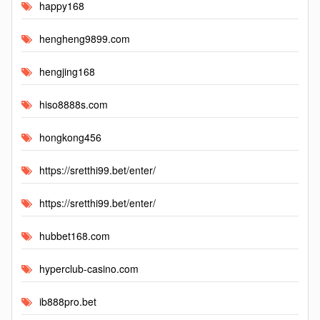
happy168
hengheng9899.com
hengjing168
hiso8888s.com
hongkong456
https://sretthi99.bet/enter/
https://sretthi99.bet/enter/
hubbet168.com
hyperclub-casino.com
ib888pro.bet