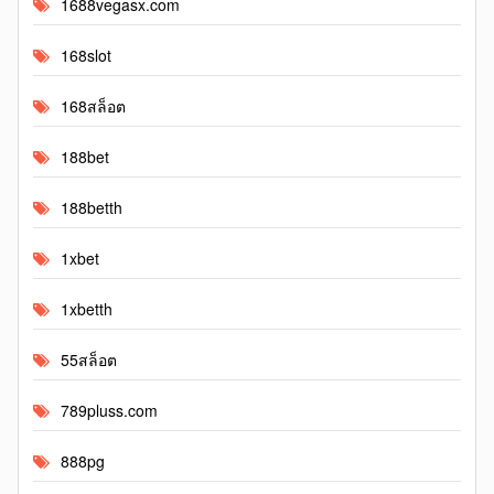
1688vegasx.com
168slot
168สล็อต
188bet
188betth
1xbet
1xbetth
55สล็อต
789pluss.com
888pg