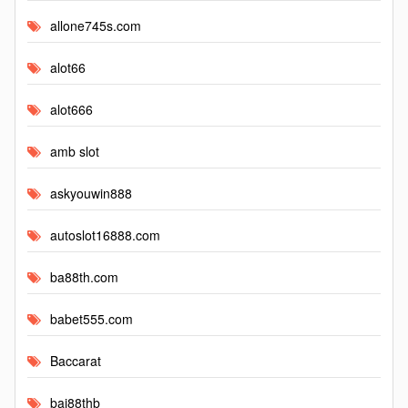
allone745s.com
alot66
alot666
amb slot
askyouwin888
autoslot16888.com
ba88th.com
babet555.com
Baccarat
baj88thb