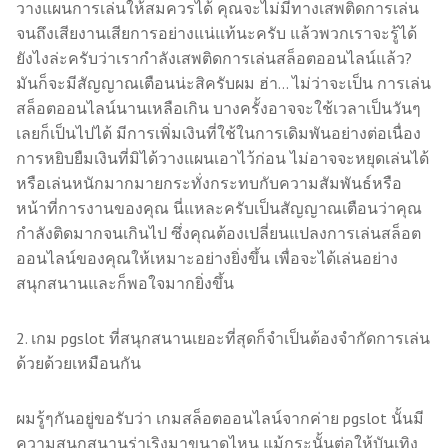
วางแผนการเล่นให้สมควรได้ คุณจะไม่มีทางเสพติดการเล่น
จนถึงเสียงานเสียการอย่างแน่แท้นะครับ แล้วพวกเราจะรู้ได้
ยังไงล่ะครับว่าเรากำลังเสพติดการเล่นสล็อตออนไลน์แล้ว?
มันก็จะมีสัญญาณเตือนน่ะสิครับผม ฮ่า… ไม่ว่าจะเป็น การเล่น
สล็อตออนไลน์นานเหลือเกิน บางครั้งอาจจะใช้เวลาเป็นวันๆ
เลยก็เป็นไปได้ มีการเพิ่มเงินที่ใช้ในการเดิมพันอย่างต่อเนื่อง
การหยิบยืมเงินที่มิได้วางแผนเอาไว้ก่อน ไม่อาจจะหยุดเล่นได้
หรือเล่นหนักมากมายกระทั่งกระทบกับความสัมพันธ์หรือ
หน้าที่การงานของคุณ นี่แหละครับเป็นสัญญาณเตือนว่าคุณ
กำลังติดมากจนเกินไป ซึ่งคุณต้องเปลี่ยนแปลงการเล่นสล็อต
ออนไลน์ของคุณให้เหมาะอย่างยิ่งขึ้น เพื่อจะได้เล่นอย่าง
สนุกสนานและก็พอใจมากยิ่งขึ้น
2. เกม pgslot ที่สนุกสนานเยอะที่สุดก็จำเป็นต้องจำกัดการเล่น
ด้วยด้วยเหมือนกัน
ผมรู้ๆกันอยู่ขอรับว่า เกมสล็อตออนไลน์จากค่าย pgslot นั้นมี
ความสนุกสนานร่าเริงมาขนาดไหน แม้กระนั้นต่อให้บันเทิง