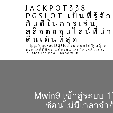
Skip
JACKPOT338
to
content
PGSLOT เป็นที่รู้จัก
กันดีในการเล่น
สล็อตออนไลน์ที่น่า
ตื่นเต้นที่สุด!
https://jackpot338id.live สนุกไปกับสล็อต
ออนไลน์ที่มีความตื่นเต้นและมีสไตล์ในเว็บ
PGslot เว็บตรง! jakpot338
Mwin9 เข้าสู่ระบบ 1
ซ้อนไม่มีเวลาจำ