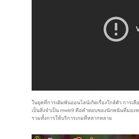
ในยุคที่การเดิมพันออนไลน์เกิดเรื่องใกล้ตัว การเ
เป็นสิ่งจำเป็น mwin9 คือคำตอบของนักพนันที่มองห
รวมทั้งการให้บริการเกมที่หลากหลาย