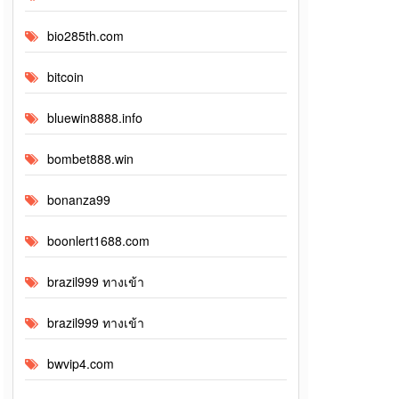
bio285th.com
bitcoin
bluewin8888.info
bombet888.win
bonanza99
boonlert1688.com
brazil999 ทางเข้า
brazil999 ทางเข้า
bwvip4.com