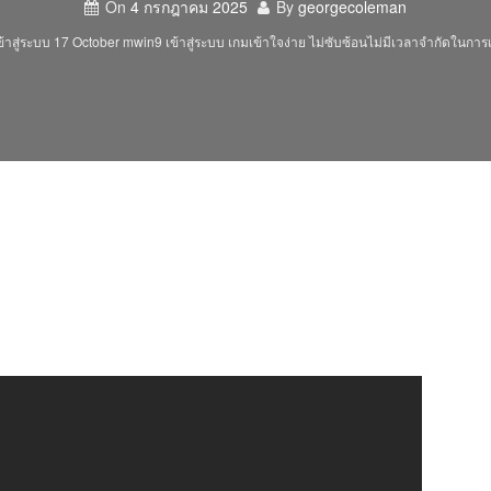
On
4 กรกฎาคม 2025
By
georgecoleman
้าสู่ระบบ 17 October mwin9 เข้าสู่ระบบ เกมเข้าใจง่าย ไม่ซับซ้อนไม่มีเวลาจำกัดในการ