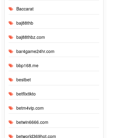
Baccarat
baj88thb
baj88thbz.com
bar4game24hr.com
bbp168.me
bestbet
betflixtikto
betm4vip.com
betwin6666.com
betworld369hot.com