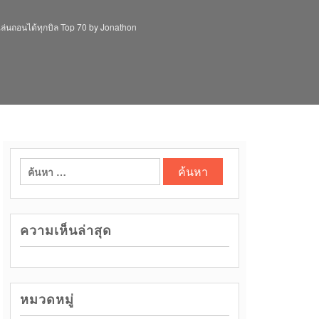
เล่นถอนได้ทุกบิล Top 70 by Jonathon
ค้นหา
สำหรับ:
ความเห็นล่าสุด
หมวดหมู่