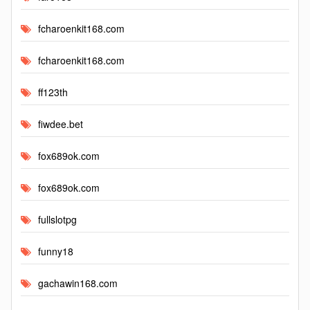
fcharoenkit168.com
fcharoenkit168.com
ff123th
fiwdee.bet
fox689ok.com
fox689ok.com
fullslotpg
funny18
gachawin168.com