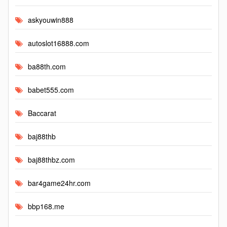
askyouwin888
autoslot16888.com
ba88th.com
babet555.com
Baccarat
baj88thb
baj88thbz.com
bar4game24hr.com
bbp168.me