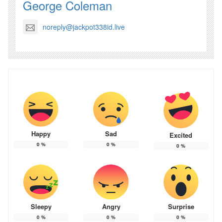
George Coleman
noreply@jackpot338id.live
Happy
Sad
Excited
0
%
0
%
0
%
Sleepy
Angry
Surprise
0
%
0
%
0
%