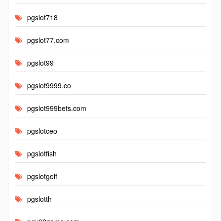
pgslot718
pgslot77.com
pgslot99
pgslot9999.co
pgslot999bets.com
pgslotceo
pgslotfish
pgslotgolf
pgslotth