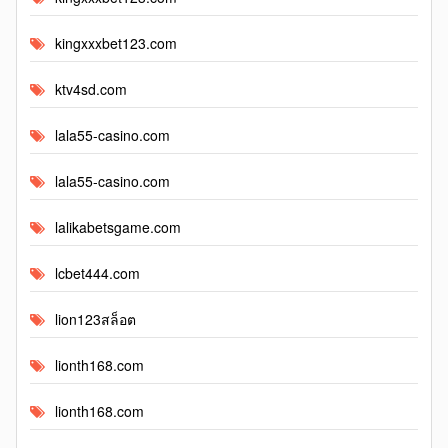
kingxxxbet123.com
ktv4sd.com
lala55-casino.com
lala55-casino.com
lalikabetsgame.com
lcbet444.com
lion123สล็อต
lionth168.com
lionth168.com