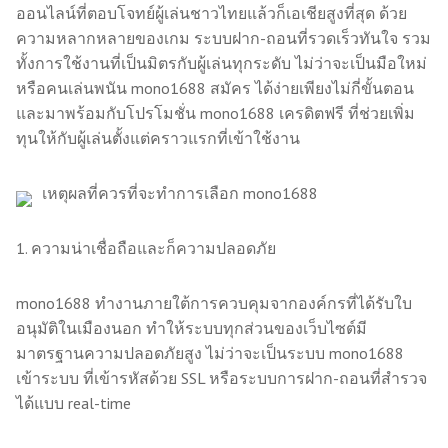
ออนไลน์ที่ตอบโจทย์ผู้เล่นชาวไทยแล้วก็เอเชียสูงที่สุด ด้วย
ความหลากหลายของเกม ระบบฝาก-ถอนที่รวดเร็วทันใจ รวม
ทั้งการใช้งานที่เป็นมิตรกับผู้เล่นทุกระดับ ไม่ว่าจะเป็นมือใหม่
หรือคนเล่นพนัน mono1688 สมัคร ได้ง่ายเพียงไม่กี่ขั้นตอน
และมาพร้อมกับโปรโมชั่น mono1688 เครดิตฟรี ที่ช่วยเพิ่ม
ทุนให้กับผู้เล่นตั้งแต่คราวแรกที่เข้าใช้งาน
เหตุผลที่ควรที่จะทำการเลือก mono1688
1. ความน่าเชื่อถือและก็ความปลอดภัย
mono1688 ทำงานภายใต้การควบคุมจากองค์กรที่ได้รับใบ
อนุมัติในเมืองนอก ทำให้ระบบทุกส่วนของเว็บไซต์มี
มาตรฐานความปลอดภัยสูง ไม่ว่าจะเป็นระบบ mono1688
เข้าระบบ ที่เข้ารหัสด้วย SSL หรือระบบการฝาก-ถอนที่สำรวจ
ได้แบบ real-time