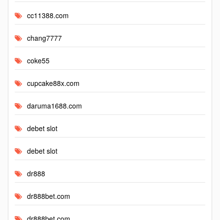
cc11388.com
chang7777
coke55
cupcake88x.com
daruma1688.com
debet slot
debet slot
dr888
dr888bet.com
dr888bet.com