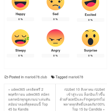
Happy
Sad
Excited
0
%
0
%
0
%
Sleepy
Angry
Surprise
0
%
0
%
0
%
Posted in
mario678.club
Tagged
mario678
แนะแนว
Previous
Next
เรื่อง
« udee365 เครดิตฟรี 2
rizzbet 10 สิงหาคม rizzbet
post:
post:
พฤศจิกายน udee365 สมัคร
เข้าสู่ระบบ ล็อกอินเร็วขึ้น
แตกหนักทุกยูสเกมน่าเล่นทัน
ด้วยFaceIDและFingerprintไม่
สมัยน่าลองที่สุดตอนนี้ Top
พลาดทุกสิทธิ์ปลอดภัย100%
45 by Kandis
Top 15 by Candida »