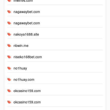
mwin9s.com
nagawaybet.com
nagawaybet.com
nakoya1688.site
nbwin.me
niseko168bet.com
no1huay
no1huay.com
okcasino159.com
okcasino159.com