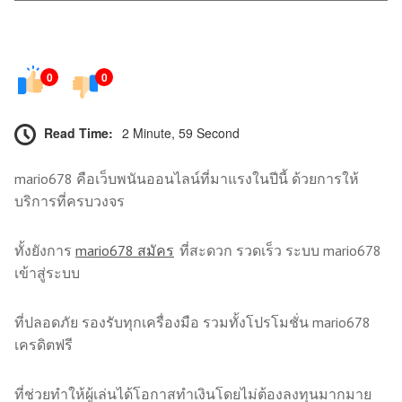
0
0
Read Time:
2 Minute, 59 Second
mario678 คือเว็บพนันออนไลน์ที่มาแรงในปีนี้ ด้วยการให้
บริการที่ครบวงจร
ทั้งยังการ
mario678 สมัคร
ที่สะดวก รวดเร็ว ระบบ mario678
เข้าสู่ระบบ
ที่ปลอดภัย รองรับทุกเครื่องมือ รวมทั้งโปรโมชั่น mario678
เครดิตฟรี
ที่ช่วยทำให้ผู้เล่นได้โอกาสทำเงินโดยไม่ต้องลงทุนมากมาย