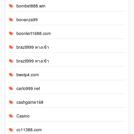
bombet888.win
bonanza99
boonlert1688.com
brazil999 ทางเข้า
brazil999 ทางเข้า
bwvip4.com
carlo999.net
cashgame168
Casino
cc11388.com