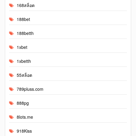
168สล็อต
188bet
188betth
1xbet
1xbetth
55สล็อต
789pluss.com
888pg
8lots.me
918Kiss