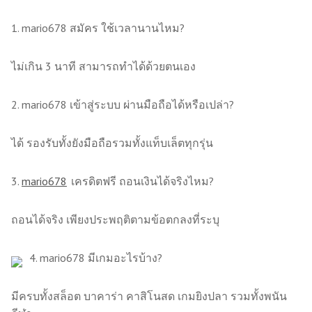
1. mario678 สมัคร ใช้เวลานานไหม?
ไม่เกิน 3 นาที สามารถทำได้ด้วยตนเอง
2. mario678 เข้าสู่ระบบ ผ่านมือถือได้หรือเปล่า?
ได้ รองรับทั้งยังมือถือรวมทั้งแท็บเล็ตทุกรุ่น
3.
mario678
เครดิตฟรี ถอนเงินได้จริงไหม?
ถอนได้จริง เพียงประพฤติตามข้อตกลงที่ระบุ
4. mario678 มีเกมอะไรบ้าง?
มีครบทั้งสล็อต บาคาร่า คาสิโนสด เกมยิงปลา รวมทั้งพนัน