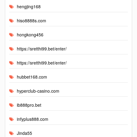
hengjing168
hiso8888s.com
hongkong456
https://sretthi99.bet/enter/
https://sretthi99.bet/enter/
hubbet168.com
hyperclub-casino.com
ib888pro.bet
infyplus888.com
Jinda55