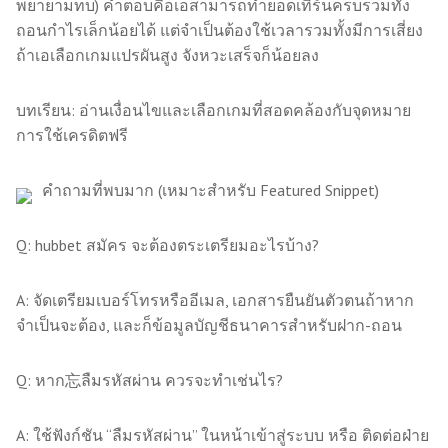
พยายามทบ) คำตอบคือเอสามารถทำยอดเทิร์นครบรวมทั้ง
ถอนกำไรเล็กน้อยได้ แต่จำเป็นต้องใช้เวลารวมทั้งมีการเสี่ยง
ถ้าเอเลือกเกมแปรผันสูง จังหวะเสร็จก็น้อยลง
บทเรียน: อ่านเงื่อนไขและเลือกเกมที่สอดคล้องกับจุดหมาย
การใช้เครดิตฟรี
คำถามที่พบมาก (เหมาะสำหรับ Featured Snippet)
Q: hubbet สมัคร จะต้องตระเตรียมอะไรบ้าง?
A: จัดเตรียมเบอร์โทรหรืออีเมล, เอกสารยืนยันตัวตนถ้าหาก
จำเป็นจะต้อง, และก็ข้อมูลบัญชีธนาคารสำหรับฝาก-ถอน
Q: หาก忘ลืมรหัสผ่าน ควรจะทำเช่นไร?
A: ใช้ฟังก์ชัน “ลืมรหัสผ่าน” ในหน้าเข้าสู่ระบบ หรือ ติดต่อฝ่าย