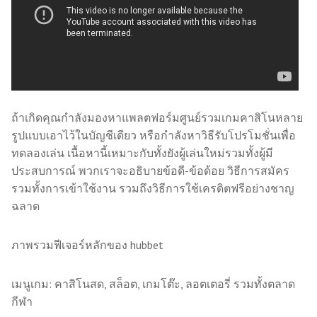
ถ้าเกิดคุณกำลังมองหาแพลตฟอร์มศูนย์รวมเกมคาสิโนหลาย
รูปแบบเอาไว้ในบัญชีเดียว หรือกำลังหาวิธีรับโปรโมชั่นเพื่อ
ทดลองเล่น เนื้อหานี้เหมาะกับทั้งยังผู้เล่นใหม่รวมทั้งผู้มี
ประสบการณ์ พวกเราจะอธิบายข้อดี-ข้อด้อย วิธีการสมัคร
รวมทั้งการเข้าใช้งาน รวมถึงวิธีการใช้เครดิตฟรีอย่างชาญ
ฉลาด
ภาพรวมฟีเจอร์หลักของ hubbet
เมนูเกม: คาสิโนสด, สล็อต, เกมโต๊ะ, ลอตเตอรี่ รวมทั้งตลาด
กีฬา