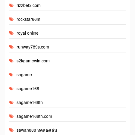
rizzbetx.com
rockstar66m
royal online
runway789s.com
s2kgamewin.com
sagame
sagame168
sagame168th
sagame168th.com
sawan888 ทดลองเล่น