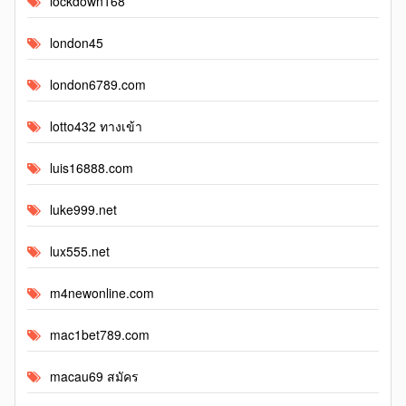
lockdown168
london45
london6789.com
lotto432 ทางเข้า
luis16888.com
luke999.net
lux555.net
m4newonline.com
mac1bet789.com
macau69 สมัคร