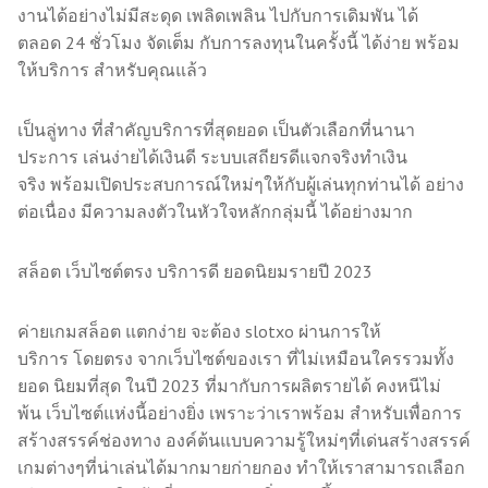
งานได้อย่างไม่มีสะดุด เพลิดเพลิน ไปกับการเดิมพัน ได้
ตลอด 24 ชั่วโมง จัดเต็ม กับการลงทุนในครั้งนี้ ได้ง่าย พร้อม
ให้บริการ สำหรับคุณแล้ว
เป็นลู่ทาง ที่สำคัญบริการที่สุดยอด เป็นตัวเลือกที่นานา
ประการ เล่นง่ายได้เงินดี ระบบเสถียรดีแจกจริงทำเงิน
จริง พร้อมเปิดประสบการณ์ใหม่ๆให้กับผู้เล่นทุกท่านได้ อย่าง
ต่อเนื่อง มีความลงตัวในหัวใจหลักกลุ่มนี้ ได้อย่างมาก
สล็อต เว็บไซต์ตรง บริการดี ยอดนิยมรายปี 2023
ค่ายเกมสล็อต แตกง่าย จะต้อง slotxo ผ่านการให้
บริการ โดยตรง จากเว็บไซต์ของเรา ที่ไม่เหมือนใครรวมทั้ง
ยอด นิยมที่สุด ในปี 2023 ที่มากับการผลิตรายได้ คงหนีไม่
พ้น เว็บไซต์แห่งนี้อย่างยิ่ง เพราะว่าเราพร้อม สำหรับเพื่อการ
สร้างสรรค์ช่องทาง องค์ต้นแบบความรู้ใหม่ๆที่เด่นสร้างสรรค์
เกมต่างๆที่น่าเล่นได้มากมายก่ายกอง ทำให้เราสามารถเลือก