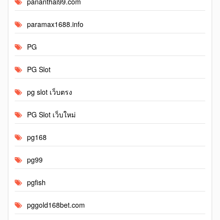
pananthai99.com
paramax1688.info
PG
PG Slot
pg slot เว็บตรง
PG Slot เว็บใหม่
pg168
pg99
pgfish
pggold168bet.com