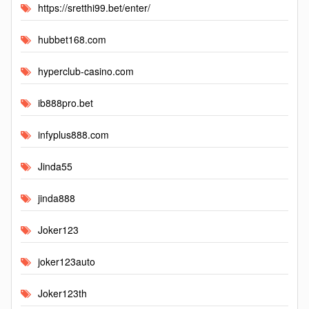
https://sretthi99.bet/enter/
hubbet168.com
hyperclub-casino.com
ib888pro.bet
infyplus888.com
Jinda55
jinda888
Joker123
joker123auto
Joker123th