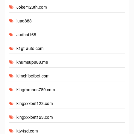
Joker123th.com
juad888
Judhai168
k1gt-auto.com
khumsup888.me
kimchibetbet.com
kingromans789.com
kingxxxbet123.com
kingxxxbet123.com
ktv4sd.com