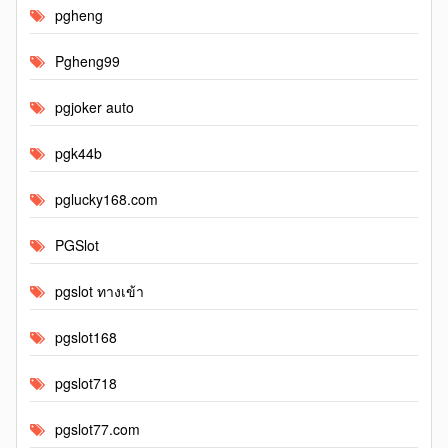
pgheng
Pgheng99
pgjoker auto
pgk44b
pglucky168.com
PGSlot
pgslot ทางเข้า
pgslot168
pgslot718
pgslot77.com