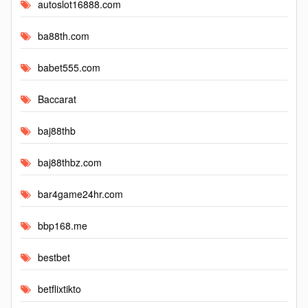
autoslot16888.com
ba88th.com
babet555.com
Baccarat
baj88thb
baj88thbz.com
bar4game24hr.com
bbp168.me
bestbet
betflixtikto