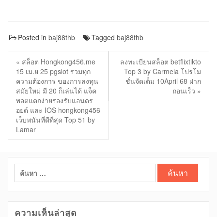
Posted in
baj88thb
Tagged
baj88thb
แนะแนว
Previous
Next
เรื่อง
« สล็อต Hongkong456.me
ลงทะเบียนสล็อต betflixtikto
post:
post:
15 เม.ย 25 pgslot รวมทุก
Top 3 by Carmela โปรโม
ความต้องการ ของการลงทุน
ชั่นจัดเต็ม 10April 68 ฝาก
สมัยใหม่ มี 20 ก็เล่นได้ แจ็ค
ถอนเร็ว »
พอตแตกง่ายรองรับแอนดร
อยด์ และ IOS hongkong456
เว็บพนันที่ดีที่สุด Top 51 by
Lamar
ค้นหา
สำหรับ:
ความเห็นล่าสุด