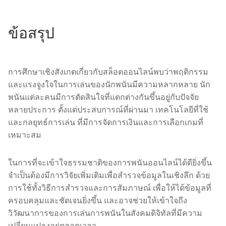
ข้อสรุป
การศึกษาเชิงสังเกตเกี่ยวกับสล็อตออนไลน์พบว่าพฤติกรรม
และแรงจูงใจในการเล่นของนักพนันมีความหลากหลาย นัก
พนันแต่ละคนมีการตัดสินใจที่แตกต่างกันขึ้นอยู่กับปัจจัย
หลายประการ ตั้งแต่ประสบการณ์ที่ผ่านมา เทคโนโลยีที่ใช้
และกลยุทธ์การเล่น ที่มีการจัดการเงินและการเลือกเกมที่
เหมาะสม
ในการที่จะเข้าใจธรรมชาติของการพนันออนไลน์ได้ดียิ่งขึ้น
จำเป็นต้องมีการวิจัยเพิ่มเติมเพื่อสำรวจข้อมูลในเชิงลึก ด้วย
การใช้ทั้งวิธีการสำรวจและการสัมภาษณ์ เพื่อให้ได้ข้อมูลที่
ครอบคลุมและชัดเจนยิ่งขึ้น และอาจช่วยให้เข้าใจถึง
วิวัฒนาการของการเล่นการพนันในสังคมดิจิทัลที่มีความ
เปลี่ยนแปลงอยู่ตลอดเวลา