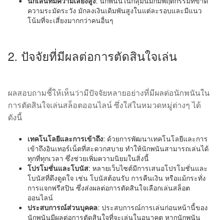
นักเล่นที่มีความเสี่ยงสูง
: นักพนันในกลุ่มนี้มักมีพฤติกรรมที่ขาด
ความระมัดระวัง มักลงเงินเดิมพันสูงในแต่ละรอบและมีแนว
โน้มที่จะเสี่ยงมากกว่าคนอื่นๆ
2. ปัจจัยที่มีผลต่อการตัดสินใจเล่น
ผลสอบถามชี้ให้เห็นว่ามีปัจจัยหลายอย่างที่มีผลต่อนักพนันใน
การตัดสินใจเล่นสล็อตออนไลน์ ซึ่งใส่ในหมวดหมู่ต่างๆ ได้
ดังนี้
เทคโนโลยีและการเข้าถึง
: ด้วยการพัฒนาเทคโนโลยีและการ
เข้าถึงอินเทอร์เน็ตที่สะดวกสบาย ทำให้นักพนันสามารถเล่นได้
ทุกที่ทุกเวลา ซึ่งช่วยเพิ่มความนิยมในสิ่งนี้
โปรโมชั่นและโบนัส
: หลายเว็บไซต์มีการเสนอโปรโมชั่นและ
โบนัสที่ดึงดูดใจ เช่น โบนัสต้อนรับ การคืนเงิน หรือแม้กระทั่ง
การแจกฟรีสปิน ซึ่งส่งผลต่อการตัดสินใจเลือกเล่นสล็อต
ออนไลน์
ประสบการณ์ส่วนบุคคล
: ประสบการณ์การเล่นก่อนหน้านี้ของ
นักพนันมีผลต่อการตัดสินใจที่จะเล่นในอนาคต หากนักพนัน