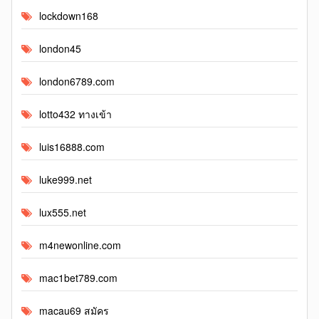
lockdown168
london45
london6789.com
lotto432 ทางเข้า
luis16888.com
luke999.net
lux555.net
m4newonline.com
mac1bet789.com
macau69 สมัคร