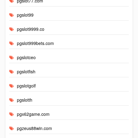
pgslot77.com
pgslot99
pgslot9999.co
pgslot999bets.com
pgslotceo
pgslotfish
pgslotgolf
pgslotth
pgx62game.com
pgzeus88win.com