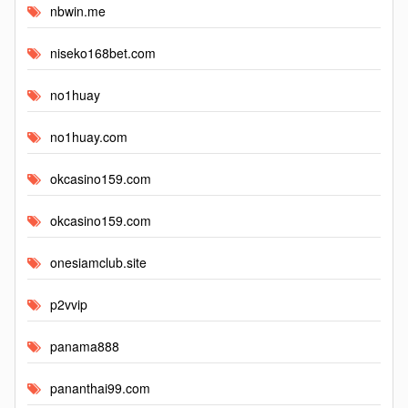
nbwin.me
niseko168bet.com
no1huay
no1huay.com
okcasino159.com
okcasino159.com
onesiamclub.site
p2vvip
panama888
pananthai99.com