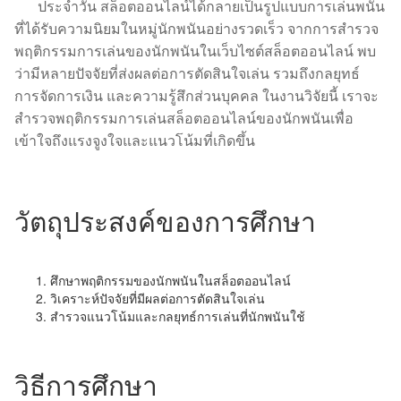
ประจำวัน สล็อตออนไลน์ได้กลายเป็นรูปแบบการเล่นพนัน
ที่ได้รับความนิยมในหมู่นักพนันอย่างรวดเร็ว จากการสำรวจ
พฤติกรรมการเล่นของนักพนันในเว็บไซต์สล็อตออนไลน์ พบ
ว่ามีหลายปัจจัยที่ส่งผลต่อการตัดสินใจเล่น รวมถึงกลยุทธ์
การจัดการเงิน และความรู้สึกส่วนบุคคล ในงานวิจัยนี้ เราจะ
สำรวจพฤติกรรมการเล่นสล็อตออนไลน์ของนักพนันเพื่อ
เข้าใจถึงแรงจูงใจและแนวโน้มที่เกิดขึ้น
วัตถุประสงค์ของการศึกษา
ศึกษาพฤติกรรมของนักพนันในสล็อตออนไลน์
วิเคราะห์ปัจจัยที่มีผลต่อการตัดสินใจเล่น
สำรวจแนวโน้มและกลยุทธ์การเล่นที่นักพนันใช้
วิธีการศึกษา