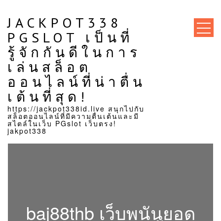
Skip
to
JACKPOT338
content
PGSLOT เป็นที่
รู้จักกันดีในการ
เล่นสล็อต
ออนไลน์ที่น่าตื่น
เต้นที่สุด!
https://jackpot338id.live สนุกไปกับ
สล็อตออนไลน์ที่มีความตื่นเต้นและมี
สไตล์ในเว็บ PGslot เว็บตรง!
jakpot338
baj88thb เว็บพนันยอด