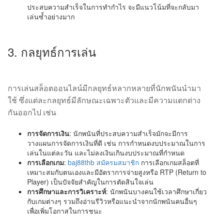
ประสบความสำเร็จในการทำกำไร จะมีแนวโน้มที่จะกลับมา
เล่นซ้ำอย่างมาก
3. กลยุทธ์การเล่น
การเล่นสล็อตออนไลน์มีกลยุทธ์หลากหลายที่นักพนันนำมา
ใช้ ซึ่งแต่ละกลยุทธ์มีลักษณะเฉพาะตัวและมีความแตกต่าง
กันออกไป เช่น
การจัดการเงิน
: นักพนันที่ประสบความสำเร็จมักจะมีการ
วางแผนการจัดการเงินที่ดี เช่น การกำหนดงบประมาณในการ
เล่นในแต่ละวัน และไม่ลงเงินเกินงบประมาณที่กำหนด
การเลือกเกม
:
baj88thb สมัครมสมาชิก
การเลือกเกมสล็อตที่
เหมาะสมกับตนเองและมีอัตราการจ่ายสูงหรือ RTP (Return to
Player) เป็นปัจจัยสำคัญในการตัดสินใจเล่น
การศึกษาและการวิเคราะห์
: นักพนันบางคนใช้เวลาศึกษาเกี่ยว
กับเกมต่างๆ รวมถึงอ่านรีวิวหรือแนะนำจากนักพนันคนอื่นๆ
เพื่อเพิ่มโอกาสในการชนะ