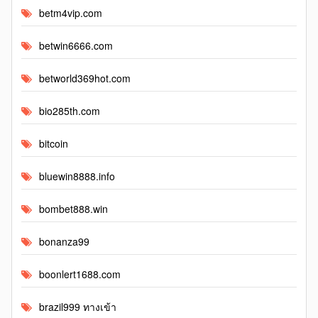
betm4vip.com
betwin6666.com
betworld369hot.com
bio285th.com
bitcoin
bluewin8888.info
bombet888.win
bonanza99
boonlert1688.com
brazil999 ทางเข้า