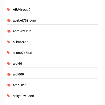
ABAGroup2
acebet789.com
adm789.info
allbet24hr
allone745s.com
alot66
alot666
amb slot
askyouwin888