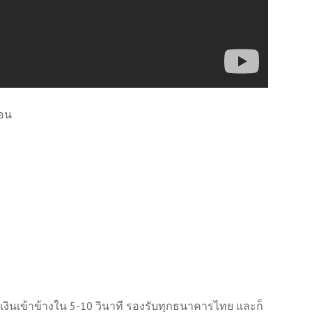
่อน
เงินเข้าข้างใน 5-10 วินาที รองรับทุกธนาคารไทย และก็