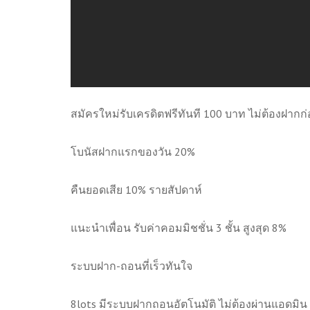
สมัครใหม่รับเครดิตฟรีทันที 100 บาท ไม่ต้องฝากก
โบนัสฝากแรกของวัน 20%
คืนยอดเสีย 10% รายสัปดาห์
แนะนำเพื่อน รับค่าคอมมิชชั่น 3 ชั้น สูงสุด 8%
ระบบฝาก-ถอนที่เร็วทันใจ
8lots มีระบบฝากถอนอัตโนมัติ ไม่ต้องผ่านแอดมิน 