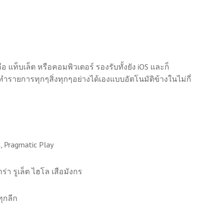
อ แท็บเล็ต หรือคอมพิวเตอร์ รองรับทั้งยัง iOS และก็
ถทำรายการทุกๆสิ่งทุกๆอย่างได้เองแบบอัตโนมัติข้างในไม่กี่
, Pragmatic Play
า รูเล็ต ไฮโล เสือมังกร
ุกลีก