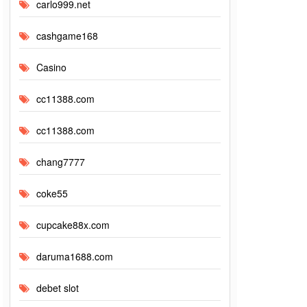
carlo999.net
cashgame168
Casino
cc11388.com
cc11388.com
chang7777
coke55
cupcake88x.com
daruma1688.com
debet slot