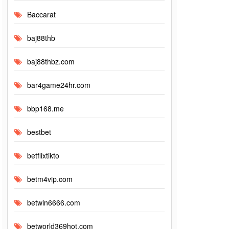
Baccarat
baj88thb
baj88thbz.com
bar4game24hr.com
bbp168.me
bestbet
betflixtikto
betm4vip.com
betwin6666.com
betworld369hot.com