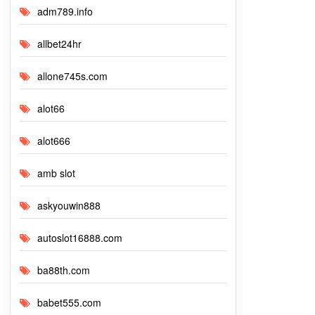
adm789.info
allbet24hr
allone745s.com
alot66
alot666
amb slot
askyouwin888
autoslot16888.com
ba88th.com
babet555.com