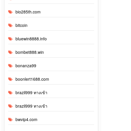
bio285th.com
bitcoin
bluewin8888.info
bombet888.win
bonanza99
boonlert1688.com
brazil999 ทางเข้า
brazil999 ทางเข้า
bwvip4.com