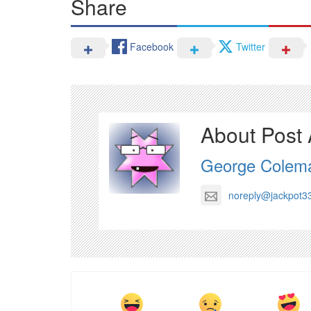
Share
Facebook
Twitter
About Post 
George Colem
noreply@jackpot33