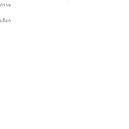
ุรกรรม
ยเลือก