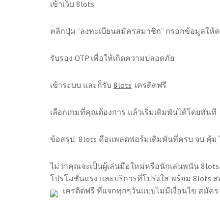
เข้าเว็บ 8lots
คลิกปุ่ม “ลงทะเบียนสมัครสมาชิก” กรอกข้อมูลให้
รับรอง OTP เพื่อให้เกิดความปลอดภัย
เข้าระบบ และก็รับ
8lots
เครดิตฟรี
เลือกเกมที่คุณต้องการ แล้วเริ่มเดิมพันได้โดยทันที
ข้อสรุป: 8lots คือแพลตฟอร์มเดิมพันที่ครบ จบ คุ้ม
ไม่ว่าคุณจะเป็นผู้เล่นมือใหม่หรือนักเล่นพนัน 8l
โปรโมชั่นแรง และบริการที่โปร่งใส พร้อม 8lots สมั
เครดิตฟรี ที่แจกทุกๆวันแบบไม่มีเงื่อนไข สมัครวั