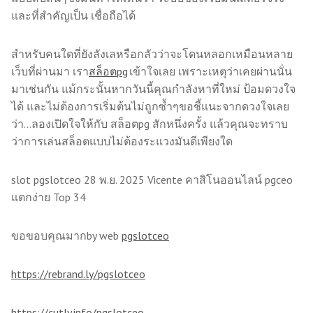
และที่สำคัญเป็น เชื่อถือได้
สำหรับคนใดที่ยังลังเลหรือกลัวว่าจะโดนหลอกเหมือนหลาย
เว็บที่ผ่านมา เรา
สล็อตpg
เข้าใจเลย เพราะเหตุว่าเคยผ่านนั่น
มาเช่นกัน แม้กระนั้นหากวันนี้คุณกำลังหาที่ใหม่ ป้อมดวงใจ
ได้ และไม่ต้องการเริ่มต้นไม่ถูกซ้ำๆขอชี้แนะจากดวงใจเลย
ว่า…ลองเปิดใจให้กับ สล็อตpg สักหนึ่งครั้ง แล้วคุณจะทราบ
ว่าการเล่นสล็อตแบบไม่ต้องระแวงมันดีเพียงใด
slot pgslotceo 28 พ.ย. 2025 Vicente คาสิโนออนไลน์ pgceo
แตกง่าย Top 34
ขอขอบคุณมากby web
pgslotceo
https://rebrand.ly/pgslotceo
https://cutly.info/pgslotceo