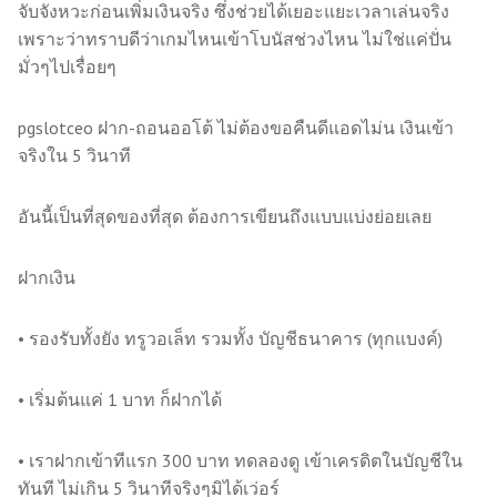
จับจังหวะก่อนเพิ่มเงินจริง ซึ่งช่วยได้เยอะแยะเวลาเล่นจริง
เพราะว่าทราบดีว่าเกมไหนเข้าโบนัสช่วงไหน ไม่ใช่แค่ปั่น
มั่วๆไปเรื่อยๆ
pgslotceo ฝาก-ถอนออโต้ ไม่ต้องขอคืนดีแอดไม่น เงินเข้า
จริงใน 5 วินาที
อันนี้เป็นที่สุดของที่สุด ต้องการเขียนถึงแบบแบ่งย่อยเลย
ฝากเงิน
• รองรับทั้งยัง ทรูวอเล็ท รวมทั้ง บัญชีธนาคาร (ทุกแบงค์)
• เริ่มต้นแค่ 1 บาท ก็ฝากได้
• เราฝากเข้าทีแรก 300 บาท ทดลองดู เข้าเครดิตในบัญชีใน
ทันที ไม่เกิน 5 วินาทีจริงๆมิได้เว่อร์