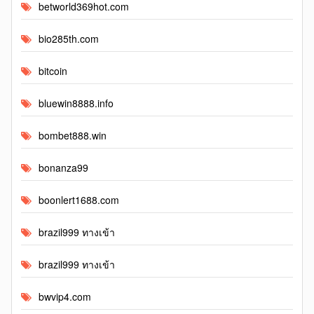
betworld369hot.com
bio285th.com
bitcoin
bluewin8888.info
bombet888.win
bonanza99
boonlert1688.com
brazil999 ทางเข้า
brazil999 ทางเข้า
bwvip4.com