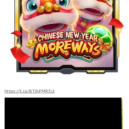
https://t.co/BTJhPMR3ct