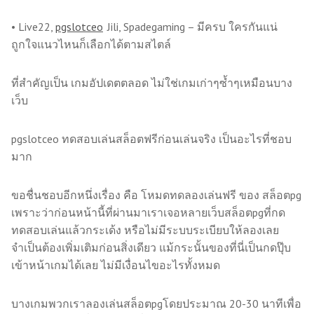
• Live22,
pgslotceo
Jili, Spadegaming – มีครบ ใครกันแน่
ถูกใจแนวไหนก็เลือกได้ตามสไตล์
ที่สำคัญเป็น เกมอัปเดตตลอด ไม่ใช่เกมเก่าๆซ้ำๆเหมือนบาง
เว็บ
pgslotceo ทดสอบเล่นสล็อตฟรีก่อนเล่นจริง เป็นอะไรที่ชอบ
มาก
ขอชื่นชอบอีกหนึ่งเรื่อง คือ โหมดทดลองเล่นฟรี ของ สล็อตpg
เพราะว่าก่อนหน้านี้ที่ผ่านมาเราเจอหลายเว็บสล็อตpgที่กด
ทดสอบเล่นแล้วกระเด้ง หรือไม่มีระบบระเบียบให้ลองเลย
จำเป็นต้องเพิ่มเติมก่อนสิ่งเดียว แม้กระนั้นของที่นี่เป็นกดปุ๊บ
เข้าหน้าเกมได้เลย ไม่มีเงื่อนไขอะไรทั้งหมด
บางเกมพวกเราลองเล่นสล็อตpgโดยประมาณ 20-30 นาทีเพื่อ