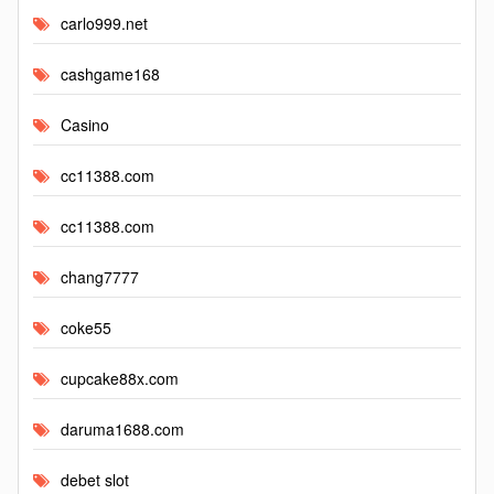
carlo999.net
cashgame168
Casino
cc11388.com
cc11388.com
chang7777
coke55
cupcake88x.com
daruma1688.com
debet slot