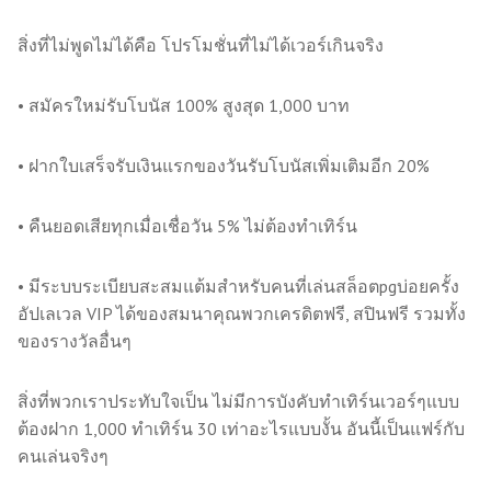
สิ่งที่ไม่พูดไม่ได้คือ โปรโมชั่นที่ไม่ได้เวอร์เกินจริง
• สมัครใหม่รับโบนัส 100% สูงสุด 1,000 บาท
• ฝากใบเสร็จรับเงินแรกของวันรับโบนัสเพิ่มเติมอีก 20%
• คืนยอดเสียทุกเมื่อเชื่อวัน 5% ไม่ต้องทำเทิร์น
• มีระบบระเบียบสะสมแต้มสำหรับคนที่เล่นสล็อตpgบ่อยครั้ง
อัปเลเวล VIP ได้ของสมนาคุณพวกเครดิตฟรี, สปินฟรี รวมทั้ง
ของรางวัลอื่นๆ
สิ่งที่พวกเราประทับใจเป็น ไม่มีการบังคับทำเทิร์นเวอร์ๆแบบ
ต้องฝาก 1,000 ทำเทิร์น 30 เท่าอะไรแบบงั้น อันนี้เป็นแฟร์กับ
คนเล่นจริงๆ