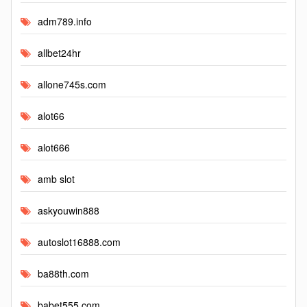
adm789.info
allbet24hr
allone745s.com
alot66
alot666
amb slot
askyouwin888
autoslot16888.com
ba88th.com
babet555.com