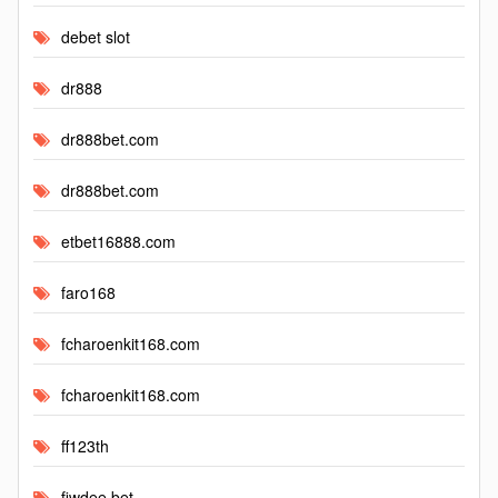
debet slot
dr888
dr888bet.com
dr888bet.com
etbet16888.com
faro168
fcharoenkit168.com
fcharoenkit168.com
ff123th
fiwdee.bet