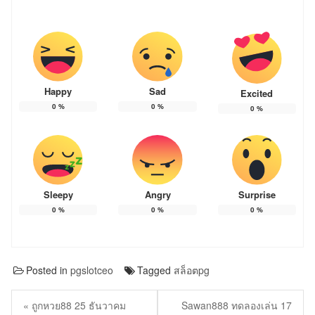
Happy
Sad
Excited
0
%
0
%
0
%
Sleepy
Angry
Surprise
0
%
0
%
0
%
Posted in
pgslotceo
Tagged
สล็อตpg
แนะแนว
Previous
Next
เรื่อง
« ถูกหวย88 25 ธันวาคม
Sawan888 ทดลองเล่น 17