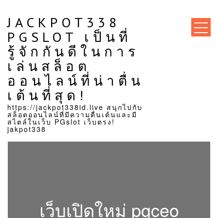
Skip
to
JACKPOT338
content
PGSLOT เป็นที่
รู้จักกันดีในการ
เล่นสล็อต
ออนไลน์ที่น่าตื่น
เต้นที่สุด!
https://jackpot338id.live สนุกไปกับ
สล็อตออนไลน์ที่มีความตื่นเต้นและมี
สไตล์ในเว็บ PGslot เว็บตรง!
jakpot338
เว็บเปิดใหม่ pgceo