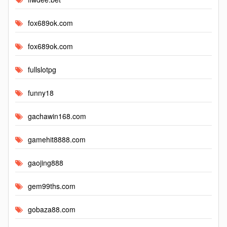
fox689ok.com
fox689ok.com
fullslotpg
funny18
gachawin168.com
gamehit8888.com
gaojing888
gem99ths.com
gobaza88.com