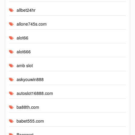
allbet24hr
allone745s.com
alot66
alot666
amb slot
askyouwin888
autoslot16888.com
ba88th.com
babet555.com
Baccarat