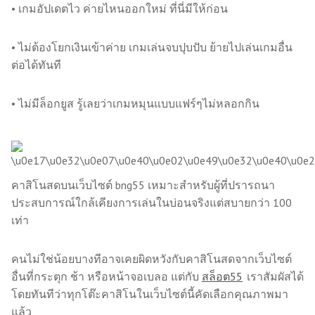
• เกมอัปเดตไว ค่ายไหนออกใหม่ ที่นี่มีให้ก่อน
• ไม่ต้องโยกเงินเข้าค่าย เกมเล่นจบปุบปับ ย้ายไปเล่นเกมอื่น
ต่อได้ทันที
• ไม่มีล็อกยูส รู้เลยว่าเกมหมุนแบบแฟร์ๆไม่หลอกกิน
คาสิโนสดบนเว็บไซต์ bng55 เหมาะสำหรับผู้ที่ปรารถนา
ประสบการณ์ใกล้เคียงการเล่นในบ่อนจริงแต่สบายกว่า 100
เท่า
คนไม่ใช่น้อยบางทีอาจเคยผิดหวังกับคาสิโนสดจากเว็บไซต์
อื่นที่กระตุก ช้า หรือหน้าจอเบลอ แต่กับ
สล็อต55
เราสัมผัสได้
โดยทันทีว่าทุกโต๊ะคาสิโนในเว็บไซต์นี้คัดเลือกคุณภาพมา
แล้ว