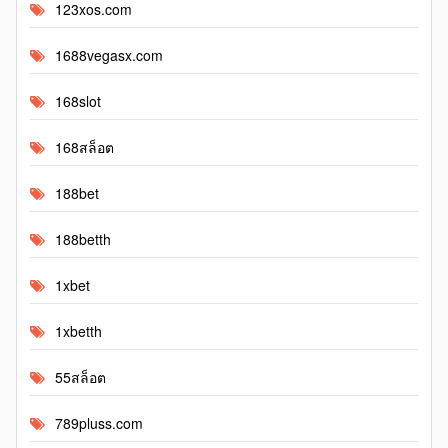
123xos.com
1688vegasx.com
168slot
168สล็อต
188bet
188betth
1xbet
1xbetth
55สล็อต
789pluss.com