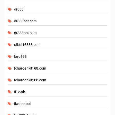
dr888
dr888bet.com
dr888bet.com
etbet16888.com
faro168
fcharoenkit168.com
fcharoenkit168.com
ff123th
fiwdee.bet