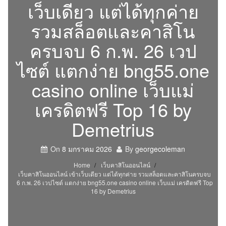
เว็บเดียว แต่ได้ทุกค่าย
รวมสล็อตและคาสิโน
ครบจบ 6 ก.พ. 26 เวป
ไซต์ แตกง่าย bng55.one
casino online เว็บแม่
เครดิตฟรี Top 16 by
Demetrius
On
8 มกราคม 2026
By
georgecoleman
Home
เว็บคาสิโนออนไลน์
เว็บคาสิโนออนไลน์ เข้าเว็บเดียว แต่ได้ทุกค่าย รวมสล็อตและคาสิโนครบจบ
6 ก.พ. 26 เวปไซต์ แตกง่าย bng55.one casino online เว็บแม่ เครดิตฟรี Top
16 by Demetrius