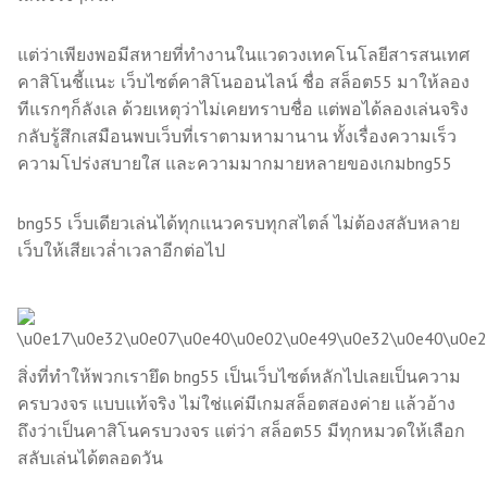
แต่ว่าเพียงพอมีสหายที่ทำงานในแวดวงเทคโนโลยีสารสนเทศ
คาสิโนชี้แนะ เว็บไซต์คาสิโนออนไลน์ ชื่อ สล็อต55 มาให้ลอง
ทีแรกๆก็ลังเล ด้วยเหตุว่าไม่เคยทราบชื่อ แต่พอได้ลองเล่นจริง
กลับรู้สึกเสมือนพบเว็บที่เราตามหามานาน ทั้งเรื่องความเร็ว
ความโปร่งสบายใส และความมากมายหลายของเกมbng55
bng55 เว็บเดียวเล่นได้ทุกแนวครบทุกสไตล์ ไม่ต้องสลับหลาย
เว็บให้เสียเวล่ำเวลาอีกต่อไป
สิ่งที่ทำให้พวกเรายึด bng55 เป็นเว็บไซต์หลักไปเลยเป็นความ
ครบวงจร แบบแท้จริง ไม่ใช่แค่มีเกมสล็อตสองค่าย แล้วอ้าง
ถึงว่าเป็นคาสิโนครบวงจร แต่ว่า สล็อต55 มีทุกหมวดให้เลือก
สลับเล่นได้ตลอดวัน