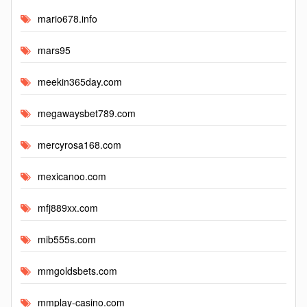
mario678.info
mars95
meekin365day.com
megawaysbet789.com
mercyrosa168.com
mexicanoo.com
mfj889xx.com
mib555s.com
mmgoldsbets.com
mmplay-casino.com