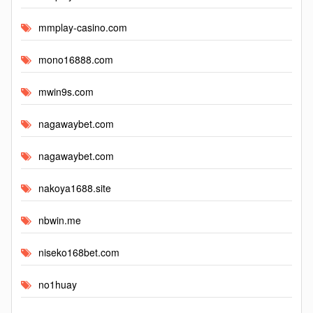
mmplay-casino.com
mono16888.com
mwin9s.com
nagawaybet.com
nagawaybet.com
nakoya1688.site
nbwin.me
niseko168bet.com
no1huay