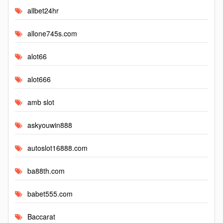
allbet24hr
allone745s.com
alot66
alot666
amb slot
askyouwin888
autoslot16888.com
ba88th.com
babet555.com
Baccarat