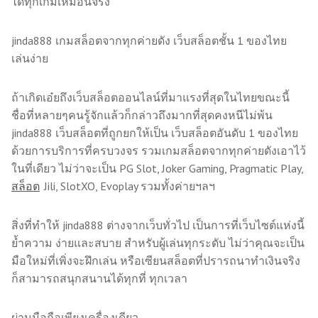
ได้ทุกเกมเหมือนจริง
jinda888 เกมสล็อตจากทุกค่ายดัง เว็บสล็อตชั้น 1 ของไทย
เล่นง่าย
ถ้าเกิดเอ๋ยถึงเว็บสล็อตออนไลน์ที่มาแรงที่สุดในไทยขณะนี้
ชื่อที่หลายๆคนรู้จักแล้วก็กล่าวถึงมากที่สุดคงหนีไม่พ้น
jinda888 เว็บสล็อตที่ถูกยกให้เป็น เว็บสล็อตอันดับ 1 ของไทย
ด้วยการบริการที่ครบวงจร รวมเกมสล็อตจากทุกค่ายดังเอาไว้
ในที่เดียว ไม่ว่าจะเป็น PG Slot, Joker Gaming, Pragmatic Play,
สล็อต
Jili, SlotXO, Evoplay รวมทั้งค่ายฯลฯ
สิ่งที่ทำให้ jinda888 ต่างจากเว็บทั่วไป เป็นการที่เว็บไซต์แห่งนี้
ย้ำความ ง่ายและสบาย สำหรับผู้เล่นทุกระดับ ไม่ว่าคุณจะเป็น
มือใหม่ที่เพิ่งจะฝึกเล่น หรือเซียนสล็อตที่ปรารถนาทำเงินจริง
ก็สามารถสนุกสนานได้ทุกที่ ทุกเวลา
ผ่านมือถือเพียงเครื่องเดียว