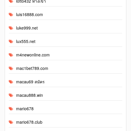
lotto432 ทางเข้า
luis16888.com
luke999.net
lux555.net
m4newonline.com
mac1bet789.com
macau69 สมัคร
macau888.win
mario678
mario678.club