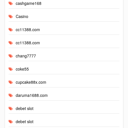
cashgame168
Casino
cc11388.com
cc11388.com
chang7777
coke55
cupcake88x.com
daruma1688.com
debet slot
debet slot