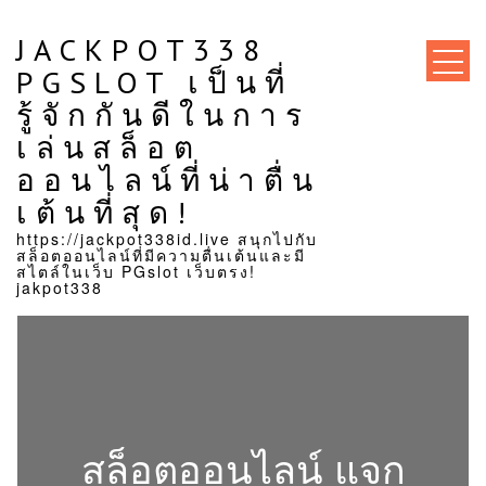
Skip
to
JACKPOT338
content
PGSLOT เป็นที่
รู้จักกันดีในการ
เล่นสล็อต
ออนไลน์ที่น่าตื่น
เต้นที่สุด!
https://jackpot338id.live สนุกไปกับ
สล็อตออนไลน์ที่มีความตื่นเต้นและมี
สไตล์ในเว็บ PGslot เว็บตรง!
jakpot338
สล็อตออนไลน์ แจก