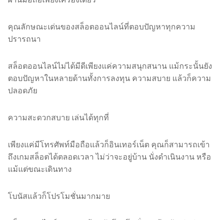
คุณลักษณะเด่นของสล็อตออนไลน์ที่ตอบปัญหาทุกความ
ปรารถนา
สล็อตออนไลน์ไม่ได้มีดีเพียงแค่ความสนุกสนาน แม้กระนั้นยัง
ตอบปัญหาในหลายด้านทั้งการลงทุน ความสบาย แล้วก็ความ
ปลอดภัย
ความสะดวกสบาย เล่นได้ทุกที่
เพียงแค่มีโทรศัพท์มือถือแล้วก็อินเทอร์เน็ต คุณก็สามารถเข้า
ถึงเกมสล็อตได้ตลอดเวลา ไม่ว่าจะอยู่บ้าน นั่งดำเนินงาน หรือ
แม้แต่ขณะเดินทาง
โบนัสแล้วก็โปรโมชั่นมากมาย