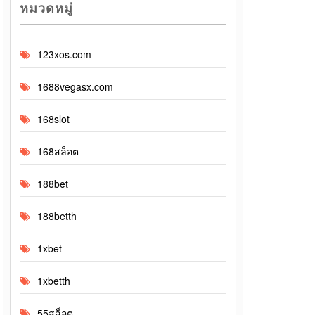
หมวดหมู่
123xos.com
1688vegasx.com
168slot
168สล็อต
188bet
188betth
1xbet
1xbetth
55สล็อต