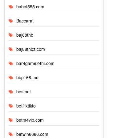
babet555.com
Baccarat
baj88thb
baj88thbz.com
bar4game24hr.com
bbp168.me
bestbet
betflixtikto
betm4vip.com
betwin6666.com