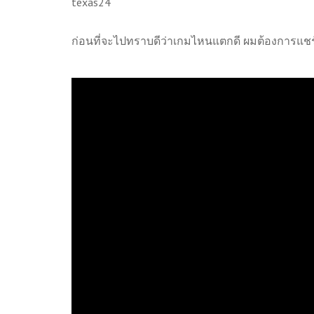
texas24
ก่อนที่จะไปทราบดีว่าเกมไหนแตกดี ผมต้องการแชร