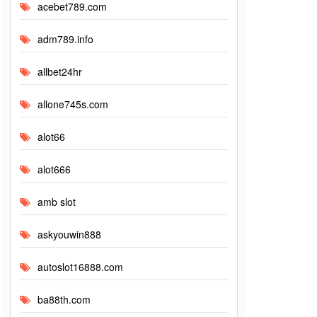
acebet789.com
adm789.info
allbet24hr
allone745s.com
alot66
alot666
amb slot
askyouwin888
autoslot16888.com
ba88th.com