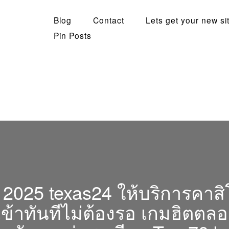
Blog
Contact
Lets get your new si
Pin Posts
2025 texas24 ให้บริการคาสิ
งินเข้าทันทีไม่ต้องรอ เกมฮิต