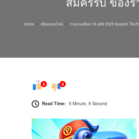
สมัครรับ ของรา
Home
สล็อตออนไลน์
รวมเกมสล็อต 19 JAN 2025 texas24 ให้บริกา
0
0
Read Time:
5 Minute, 9 Second