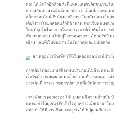
แถมได้เงินไวอีกด้วย สิ่งนี้แหละเลยจับจิตคนภายในสั
ความบันเทิงผ่านมือถือมากยิ่งกว่าเป็นเพียงแค่เกม
สล็อตออนไลน์เติบโตมากยิ่งกว่าในสมัยก่อน เว็บ jin
เติบโตมาโดยตลอดแล้วก็ช้านาน จากเว็บพนันขนาดเล็
ใหม่ที่สุดในไทย ภายในระยะเวลาที่เร็วทันใจ การเต
พัฒนาตนเองหนไม่อยู่นิ่งตลอดเวลา แม้คุณกำลังม
เข้ามาเล่นที่เว็บของเรา ยืนยันว่าคุณจะไม่ผิดหวัง
สาเหตุอะไรบ้างที่ทำให้เว็บสล็อตออนไลน์เติบ
การเติบโตของเกมสล็อตมันประกอบไปด้วยหลายต้นส
เว็บไซต์, การพัฒนาเกมสล็อต, รวมทั้งต้นเหตุทางสั
ประเด็นนี้เราจะมาขอสรุปสาเหตุที่ผลักดันการเจร
-การพัฒนา pg slot pg ให้แบบเกมมีความนำสมัย บ
แหละ ทำให้ผู้เล่นรู้สึกเร้าใจทุกคราวเมื่อเข้ามา
สมัย ทำให้มีการเกิดความจูงใจให้กับผู้เล่นอีกด้วย