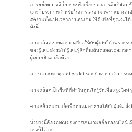
การสล็อตบางทีก็อาจจะคือเรื่องของการมีสติสัมป
และก็ประมาทสำหรับในการเล่นเกม เพราะบางคนติด
สติรวมทั้งแบ่งเวลาการเล่นเกมให้ดี เพื่อที่คุณจะได
ดังนี้
-เกมสล็อตช่วยคลายเคลียดให้กับผู้เล่นได้ เพราะ
ของผู้เล่น ส่งผลให้ผู้เล่นรู้สึกตื่นเต้นตลอดระย
ผู้เล่นกลับมาอีกด้วย
-การเล่นเกม pg slot pgslot ช่วยฝึกความสามาร
-เกมสล็อตเป็นพื้นที่ที่ทำให้คุณได้รู้จักเพื่อนฝูง
-เกมสล็อตมอบแจ็คพ็อตอันมหาศาลให้กับผู้เล่น สิ่งนี
ทั้งปวงนี้คือจุดเด่นของการเล่นเกมสล็อตออนไลน
ล่างนี้ได้เลย