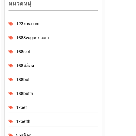
หมวดหมู่
123xos.com
1688vegasx.com
168slot
168สล็อต
188bet
188betth
1xbet
1xbetth
55สล็อต