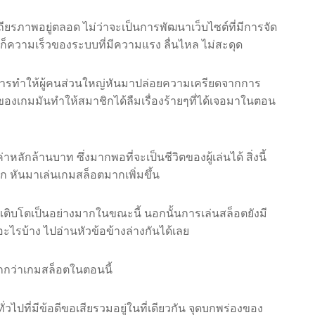
รภาพอยู่ตลอด ไม่ว่าจะเป็นการพัฒนาเว็บไซต์ที่มีการจัด
็ความเร็วของระบบที่มีความแรง ลื่นไหล ไม่สะดุด
ารทำให้ผู้คนส่วนใหญ่หันมาปล่อยความเครียดจากการ
ของเกมมันทำให้สมาชิกได้ลืมเรื่องร้ายๆที่ได้เจอมาในตอน
าหลักล้านบาท ซึ่งมากพอที่จะเป็นชีวิตของผู้เล่นได้ สิ่งนี้
ก หันมาเล่นเกมสล็อตมากเพิ่มขึ้น
์เติบโตเป็นอย่างมากในขณะนี้ นอกนั้นการเล่นสล็อตยังมี
ดีอะไรบ้าง ไปอ่านหัวข้อข้างล่างกันได้เลย
ากกว่าเกมสล็อตในตอนนี้
ไปที่มีข้อดีขอเสียรวมอยู่ในที่เดียวกัน จุดบกพร่องของ