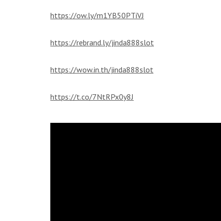
https://ow.ly/m1YB50PTiVJ
https://rebrand.ly/jinda888slot
https://wow.in.th/jinda888slot
https://t.co/7NtRPx0y8J