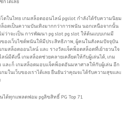
ชิกได้เลย
ติบโตในไทย เกมสล็อตออนไลน์ pgslot กำลังได้รับความนิยม
าเกมสล็อตเป็นความบันเทิงมากกว่าการพนัน นอกเหนือจากนั้น
ัน ไม่ว่าจะเป็น การพัฒนา pg slot pg slot ให้ต้นแบบเกมมี
งเว็บไซต์พนันให้มีประสิทธิภาพ, ผู้คนในสังคมปัจจุบัน
กมสล็อตออนไลน์ และ รางวัลแจ็คพ็อตสล็อตที่เย้ายวนใจ
์มีดังนี้ เกมสล็อตช่วยคลายเคลียดให้กับผู้เล่นได้, เกม
เกม และก็ เกมสล็อตมอบแจ็คพ็อตอันมหาศาลให้กับผู้เล่น อีก
เกมในเว็บของเราได้เลย ยืนยันว่าคุณจะได้รับความสุขและ
ย
ล่นได้ทุกแพลตฟอม pgลิขสิทธิ์ PG Top 71