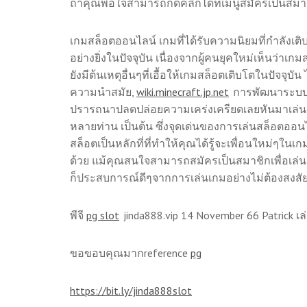
ถ้าคุณพอใจสามารถกดคลิกได้ที่เมนูสมัครเป็นสมา
เกมสล็อตออนไลน์ เกมที่ได้รับความนิยมที่กำลังเ
อย่างยิ่งในปัจจุบัน เนื่องจากผู้คนยุคใหม่เห็นว่
ยังมีต้นเหตุอื่นๆที่เอื้อให้เกมสล็อตเติบโตในปัจจุบ
ความนำสมัย,
wiki.minecraft.jp.net
การพัฒนาระบบขอ
ปรารถนาปลดปล่อยความเคร่งเครียดเลยหันมาเล่นเ
หลายท่าน เป็นต้น ซึ่งจุดเด่นของการเล่นสล็อตออนไลน
สล็อตเป็นหลักที่ที่ทำให้คุณได้รู้จะเพื่อนใหม่ๆใน
ด้วย แม้คุณสนใจสามารถสมัครเป็นสมาชิกเพื่อเล่น
ก็ประสบการณ์ดีๆจากการเล่นเกมอย่างไม่ต้องสงสั
พีจี
pg slot
jinda888.vip 14 November 66 Patrick เ
ขอขอบคุณมากreference
pg
https://bit.ly/jinda888slot