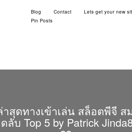
Blog
Contact
Lets get your new si
Pin Posts
่าสุดทางเข้าเล่น สล็อตพีจี ส
ดลับ Top 5 by Patrick Jinda