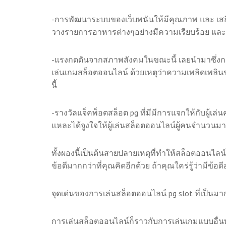
-การพัฒนาระบบของเว็บพนันให้มีคุณภาพ และ เสถีย
วางรายการอาหารต่างๆอย่างมีความเรียบร้อย และก
-แรงกดดันจากสภาพสังคมในขณะนี้ เลยนำมาซึ่งก
เล่นเกมสล็อตออนไลน์ ด้วยเหตุว่าความเพลิดเพลิน
นี้
-รางวัลแจ็คพ็อตสล็อต pg ที่มีมีการแจกให้กับผู้เล่นค่
แหละได้จูงใจให้ผู้เล่นสล็อตออนไลน์ผู้คนจำนวนมา
ทั้งผองนี้เป็นต้นสายปลายเหตุที่ทำให้สล็อตออนไลน
ข้อดีมากกว่าที่คุณคิดอีกด้วย ถ้าคุณใคร่รู้ว่ามีข้อ
จุดเด่นของการเล่นสล็อตออนไลน์ pg slot ที่เป็นม
การเล่นสล็อตออนไลน์ก็ราวกับการเล่นเกมแบบอื่นทั่ว