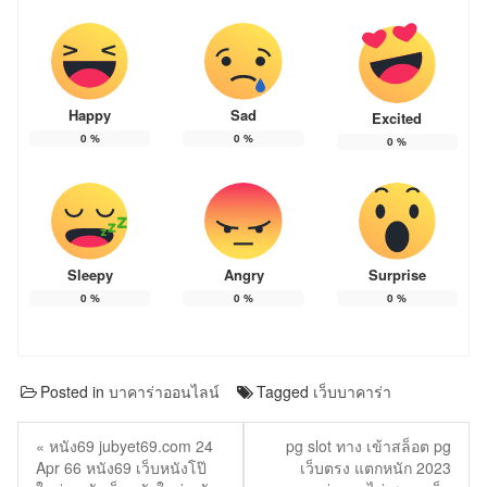
Happy
Sad
Excited
0
%
0
%
0
%
Sleepy
Angry
Surprise
0
%
0
%
0
%
Posted in
บาคาร่าออนไลน์
Tagged
เว็บบาคาร่า
แนะแนว
Previous
Next
เรื่อง
« หนัง69 jubyet69.com 24
pg slot ทาง เข้าสล็อต pg
post:
post:
Apr 66 หนัง69 เว็บหนังโป๊
เว็บตรง แตกหนัก 2023