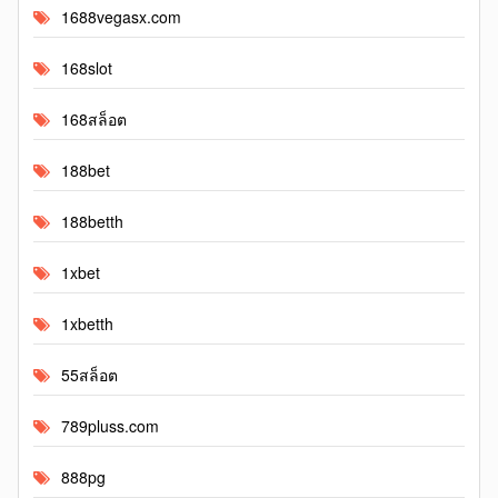
1688vegasx.com
168slot
168สล็อต
188bet
188betth
1xbet
1xbetth
55สล็อต
789pluss.com
888pg