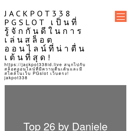
Skip
to
JACKPOT338
content
PGSLOT เป็นที่
รู้จักกันดีในการ
เล่นสล็อต
ออนไลน์ที่น่าตื่น
เต้นที่สุด!
https://jackpot338id.live สนุกไปกับ
สล็อตออนไลน์ที่มีความตื่นเต้นและมี
สไตล์ในเว็บ PGslot เว็บตรง!
jakpot338
Top 26 by Daniele