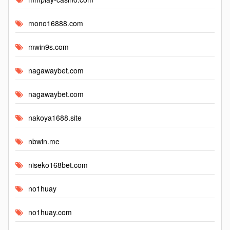
mono16888.com
mwin9s.com
nagawaybet.com
nagawaybet.com
nakoya1688.site
nbwin.me
niseko168bet.com
no1huay
no1huay.com