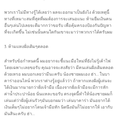
พวกเราไม่มีทางรู้ได้เลยว่า ผลจะออกมาเป็นยังไง ด้วยเหตุนี้
ทางที่เหมาะสมที่สุดที่ผมต้องการจะเสนอแนะ ห้ามยืมเงินคน
อื่นๆเล่นไปเลยจะดีมากกว่าขอรับ เพื่อคุ้มครองป้องกันปัญหา
ที่จะเกิดขึ้น ไม่เช่นนั้นคนใดกันเขาจะมาว่าพวกเราได้ครับผม
3. ห้ามแทงฝั่งเดิมๆตลอด
สำหรับข้อกำหนดนี้ ผมอยากจะชี้แนะมือใหม่ที่ยังไม่รู้เค้าไพ่
โดยเฉพาะเลยขอรับ คุณอาจจะสงสัยว่า มีคนเล่นฝั่งเดิมตลอด
ด้วยเหรอ ผมบอกเลยว่ามีนะครับ น้องชายผมเอง ฮ่า… ในบา
คาร่าออนไลน์ พวกเราต่างรู้อยู่แล้วว่า ถ้าหากแทงฝั่งผู้เล่นจะ
ได้เงินมากมายกว่าฝั่งเจ้ามือ เนื่องจากฝั่งเจ้ามือจะมีการหัก
ค่าน้ำประปาน้อย นั่นแหละขอรับ ตรงจุดนี้ทำให้น้องชายผมก็
เล่นแต่ว่าฝั่งผู้เล่นรัวๆมันบอกผมว่า เล่นบาคาร่า มันอยากได้
เงินเต็มๆไม่อยากโดนเจ้ามือหัก นิดนึงมันก็ไม่อยากให้ เอากับ
มันสินะครับ ฮ่า…