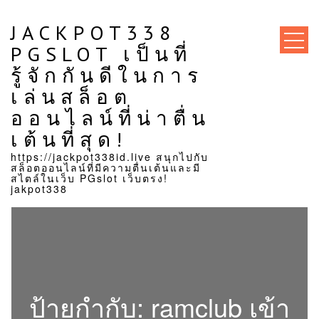
Skip
to
JACKPOT338
content
PGSLOT เป็นที่
รู้จักกันดีในการ
เล่นสล็อต
ออนไลน์ที่น่าตื่น
เต้นที่สุด!
https://jackpot338id.live สนุกไปกับ
สล็อตออนไลน์ที่มีความตื่นเต้นและมี
สไตล์ในเว็บ PGslot เว็บตรง!
jakpot338
ป้ายกำกับ:
ramclub เข้า