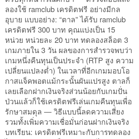
ลองใช้ ramclub เครดิตฟรี อย่างมีกล
อุบาย แบบอย่าง: “ตาล” ได้รับ ramclub
เครดิตฟรี 300 บาท คุณแบ่งเป็น 15
หน่วย หน่วยละ 20 บาท ทดลองสล็อต 3
เกมภายใน 3 วัน ผลของการสำรวจพบว่า
เกมหนึ่งคืนทุนเป็นประจำ (RTP สูง ความ
เปลี่ยนแปลงต่ำ) ในเวลาที่อีกเกมมอบโอ
กาสแจ็คพอตแม้กระนั้นผันแปรสูง ตาลก็
เลยเลือกฝากเงินจริงส่วนน้อยกับเกมปั่น
ป่วนแล้วก็ใช้เครดิตฟรีเล่นเกมคืนทุนเพื่อ
รักษาสมดุล — วิธีแบบนี้ลดความเสี่ยง
รวมทั้งเพิ่มความเชื่อมั่นก่อนฝากเงินจริง
บทเรียน: เครดิตฟรีเหมาะกับการทดลอง