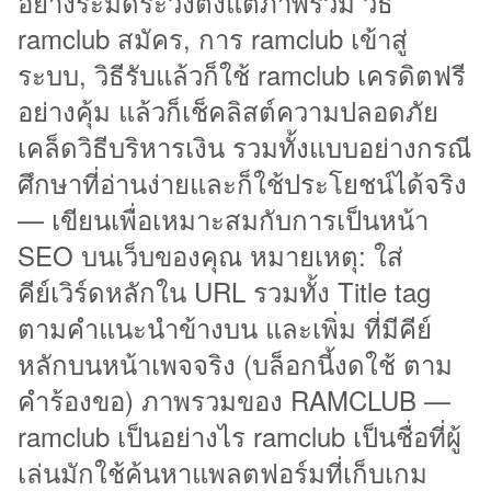
อย่างระมัดระวังตั้งแต่ภาพรวม วิธี
ramclub สมัคร, การ ramclub เข้าสู่
ระบบ, วิธีรับแล้วก็ใช้ ramclub เครดิตฟรี
อย่างคุ้ม แล้วก็เช็คลิสต์ความปลอดภัย
เคล็ดวิธีบริหารเงิน รวมทั้งแบบอย่างกรณี
ศึกษาที่อ่านง่ายและก็ใช้ประโยชน์ได้จริง
— เขียนเพื่อเหมาะสมกับการเป็นหน้า
SEO บนเว็บของคุณ หมายเหตุ: ใส่
คีย์เวิร์ดหลักใน URL รวมทั้ง Title tag
ตามคำแนะนำข้างบน และเพิ่ม ที่มีคีย์
หลักบนหน้าเพจจริง (บล็อกนี้งดใช้ ตาม
คำร้องขอ) ภาพรวมของ RAMCLUB —
ramclub เป็นอย่างไร ramclub เป็นชื่อที่ผู้
เล่นมักใช้ค้นหาแพลตฟอร์มที่เก็บเกม