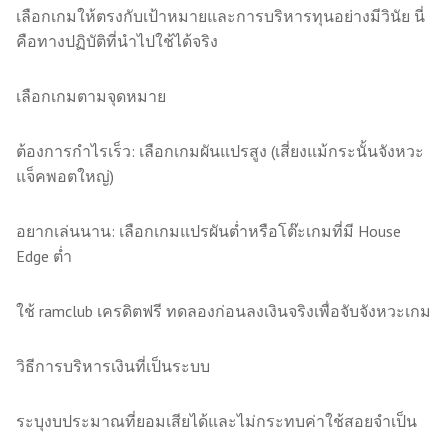
เลือกเกมให้ตรงกับเป้าหมายและการบริหารทุนอย่างมีวินัย นี่
คือทางปฏิบัติที่นำไปใช้ได้จริง
เลือกเกมตามจุดหมาย
ต้องการกำไรเร็ว: เลือกเกมผันแปรสูง (เสี่ยงแม้กระนั้นจังหวะ
แจ็คพอตใหญ่)
อยากเล่นนาน: เลือกเกมแปรผันต่ำหรือโต๊ะเกมที่มี House
Edge ต่ำ
ใช้ ramclub เครดิตฟรี ทดลองก่อนลงเงินจริงเพื่อจับจังหวะเกม
วิธีการบริหารเงินที่เป็นระบบ
ระบุงบประมาณที่ยอมเสียได้และไม่กระทบค่าใช้สอยจำเป็น