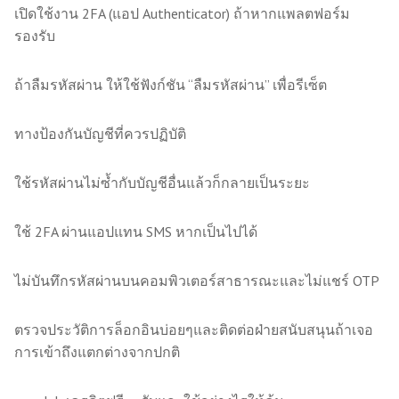
เปิดใช้งาน 2FA (แอป Authenticator) ถ้าหากแพลตฟอร์ม
รองรับ
ถ้าลืมรหัสผ่าน ให้ใช้ฟังก์ชัน “ลืมรหัสผ่าน” เพื่อรีเซ็ต
ทางป้องกันบัญชีที่ควรปฏิบัติ
ใช้รหัสผ่านไม่ซ้ำกับบัญชีอื่นแล้วก็กลายเป็นระยะ
ใช้ 2FA ผ่านแอปแทน SMS หากเป็นไปได้
ไม่บันทึกรหัสผ่านบนคอมพิวเตอร์สาธารณะและไม่แชร์ OTP
ตรวจประวัติการล็อกอินบ่อยๆและติดต่อฝ่ายสนับสนุนถ้าเจอ
การเข้าถึงแตกต่างจากปกติ