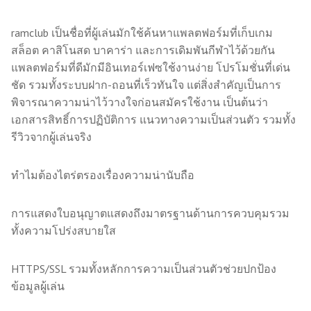
ramclub เป็นชื่อที่ผู้เล่นมักใช้ค้นหาแพลตฟอร์มที่เก็บเกม
สล็อต คาสิโนสด บาคาร่า และการเดิมพันกีฬาไว้ด้วยกัน
แพลตฟอร์มที่ดีมักมีอินเทอร์เฟซใช้งานง่าย โปรโมชั่นที่เด่น
ชัด รวมทั้งระบบฝาก-ถอนที่เร็วทันใจ แต่สิ่งสำคัญเป็นการ
พิจารณาความน่าไว้วางใจก่อนสมัครใช้งาน เป็นต้นว่า
เอกสารสิทธิ์การปฏิบัติการ แนวทางความเป็นส่วนตัว รวมทั้ง
รีวิวจากผู้เล่นจริง
ทำไมต้องไตร่ตรองเรื่องความน่านับถือ
การแสดงใบอนุญาตแสดงถึงมาตรฐานด้านการควบคุมรวม
ทั้งความโปร่งสบายใส
HTTPS/SSL รวมทั้งหลักการความเป็นส่วนตัวช่วยปกป้อง
ข้อมูลผู้เล่น