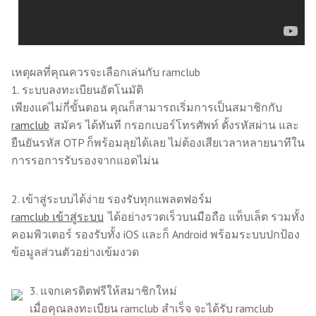
เหตุผลที่คุณควรจะเลือกเล่นกับ ramclub
1. ระบบลงทะเบียนอัตโนมัติ
เพียงแค่ไม่กี่ขั้นตอน คุณก็สามารถเริ่มการเป็นสมาชิกกับ
ramclub
สมัคร ได้ทันที กรอกเบอร์โทรศัพท์ ตั้งรหัสผ่าน และ
ยืนยันรหัส OTP ก็พร้อมลุยได้เลย ไม่ต้องเสียเวลาหลายนาทีใน
การรอการรับรองจากแอดไม่น
2. เข้าสู่ระบบได้ง่าย รองรับทุกแพลตฟอร์ม
ramclub เข้าสู่ระบบ
ได้อย่างรวดเร็วบนมือถือ แท็บเล็ต รวมทั้ง
คอมพิวเตอร์ รองรับทั้ง iOS และก็ Android พร้อมระบบปกป้อง
ข้อมูลส่วนตัวอย่างเข้มงวด
3. แจกเครดิตฟรีให้สมาชิกใหม่
เมื่อคุณลงทะเบียน ramclub สำเร็จ จะได้รับ ramclub