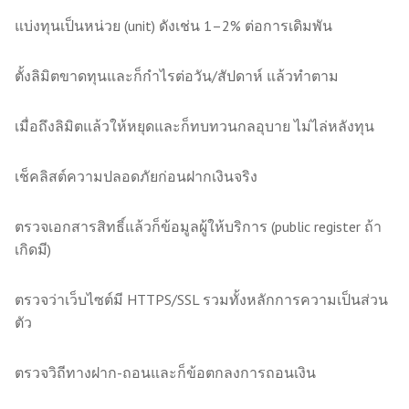
แบ่งทุนเป็นหน่วย (unit) ดังเช่น 1–2% ต่อการเดิมพัน
ตั้งลิมิตขาดทุนและก็กำไรต่อวัน/สัปดาห์ แล้วทำตาม
เมื่อถึงลิมิตแล้วให้หยุดและก็ทบทวนกลอุบาย ไม่ไล่หลังทุน
เช็คลิสต์ความปลอดภัยก่อนฝากเงินจริง
ตรวจเอกสารสิทธิ์แล้วก็ข้อมูลผู้ให้บริการ (public register ถ้า
เกิดมี)
ตรวจว่าเว็บไซต์มี HTTPS/SSL รวมทั้งหลักการความเป็นส่วน
ตัว
ตรวจวิถีทางฝาก-ถอนและก็ข้อตกลงการถอนเงิน