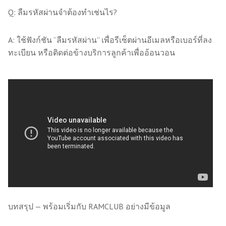
Q: ลืมรหัสผ่านจำต้องทำเช่นไร?
A: ใช้ฟังก์ชัน “ลืมรหัสผ่าน” เพื่อรีเซ็ตผ่านอีเมลหรือเบอร์ที่ลง
ทะเบียน หรือติดต่อข้างบริการลูกค้าเพื่ออ้อนวอน
บทสรุป — พร้อมเริ่มกับ RAMCLUB อย่างมีข้อมูล