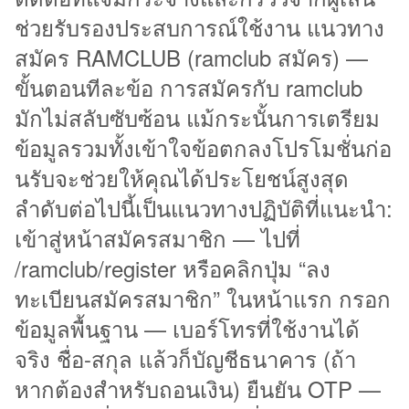
ช่วยรับรองประสบการณ์ใช้งาน แนวทาง
สมัคร RAMCLUB (ramclub สมัคร) —
ขั้นตอนทีละข้อ การสมัครกับ ramclub
มักไม่สลับซับซ้อน แม้กระนั้นการเตรียม
ข้อมูลรวมทั้งเข้าใจข้อตกลงโปรโมชั่นก่อ
นรับจะช่วยให้คุณได้ประโยชน์สูงสุด
ลำดับต่อไปนี้เป็นแนวทางปฏิบัติที่แนะนำ:
เข้าสู่หน้าสมัครสมาชิก — ไปที่
/ramclub/register หรือคลิกปุ่ม “ลง
ทะเบียนสมัครสมาชิก” ในหน้าแรก กรอก
ข้อมูลพื้นฐาน — เบอร์โทรที่ใช้งานได้
จริง ชื่อ-สกุล แล้วก็บัญชีธนาคาร (ถ้า
หากต้องสำหรับถอนเงิน) ยืนยัน OTP —