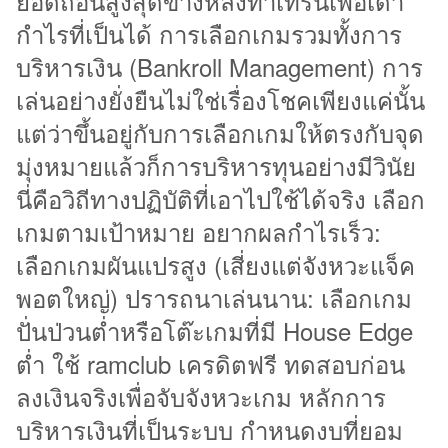
ยอดถอนสูงสุดข้างหลังทำเทิร์นเพื่อเดา
กำไรที่เป็นได้ การเลือกเกมรวมทั้งการ
บริหารเงิน (Bankroll Management) การ
เล่นอย่างยั่งยืนไม่ใช่เรื่องโชคเพียงแค่นั้น
แต่ว่าขึ้นอยู่กับการเลือกเกมให้ตรงกับจุด
มุ่งหมายแล้วก็การบริหารทุนอย่างมีวินัย
นี่คือวิถีทางปฏิบัติที่เอาไปใช้ได้จริง เลือก
เกมตามเป้าหมาย อยากผลกำไรเร็ว:
เลือกเกมผันแปรสูง (เสี่ยงแต่จังหวะแจ็ค
พอตใหญ่) ปรารถนาเล่นนาน: เลือกเกม
ปั่นป่วนต่ำหรือโต๊ะเกมที่มี House Edge
ต่ำ ใช้ ramclub เครดิตฟรี ทดสอบก่อน
ลงเงินจริงเพื่อจับจังหวะเกม หลักการ
บริหารเงินที่เป็นระบบ กำหนดงบที่ยอม