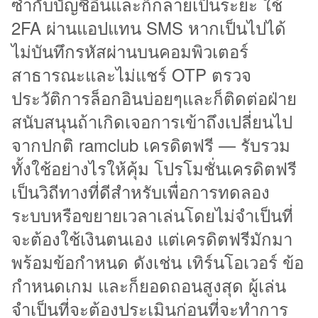
ซ้ำกับบัญชีอื่นและก็กลายเป็นระยะ ใช้
2FA ผ่านแอปแทน SMS หากเป็นไปได้
ไม่บันทึกรหัสผ่านบนคอมพิวเตอร์
สาธารณะและไม่แชร์ OTP ตรวจ
ประวัติการล็อกอินบ่อยๆและก็ติดต่อฝ่าย
สนับสนุนถ้าเกิดเจอการเข้าถึงเปลี่ยนไป
จากปกติ ramclub เครดิตฟรี — รับรวม
ทั้งใช้อย่างไรให้คุ้ม โปรโมชั่นเครดิตฟรี
เป็นวิถีทางที่ดีสำหรับเพื่อการทดลอง
ระบบหรือขยายเวลาเล่นโดยไม่จำเป็นที่
จะต้องใช้เงินตนเอง แต่เครดิตฟรีมักมา
พร้อมข้อกำหนด ดังเช่น เทิร์นโอเวอร์ ข้อ
กำหนดเกม และก็ยอดถอนสูงสุด ผู้เล่น
จำเป็นที่จะต้องประเมินก่อนที่จะทำการ