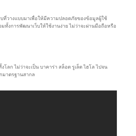
บที่วางแบบมาเพื่อให้มีความปลอดภัยของข้อมูลผู้ใช้
วมทั้งการพัฒนาเว็บให้ใช้งานง่าย ไม่ว่าจะผ่านมือถือหรือ
้งโลก ไม่ว่าจะเป็น บาคาร่า สล็อต รูเล็ต ไฮโล ไปจน
นจากมาตรฐานสากล