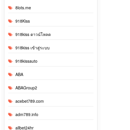
8lots.me
918Kiss
918kiss ดาวน์โหลด
918kiss เข้าสู่ระบบ
918kissauto
ABA
ABAGroup2
acebet789.com
adm789.info
allbet24hr