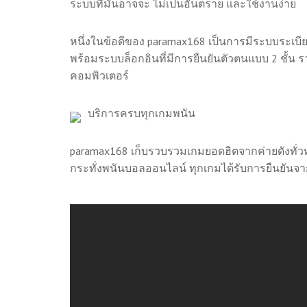
ระบบที่มั่นอาจจะ ไม่เป็นอันตราย และใช้งานง่าย
หนึ่งในข้อดีของ paramax168 เป็นการมีระบบระเบีย
พร้อมระบบล็อกอินที่มีการยืนยันตัวตนแบบ 2 ชั้น ร
คอมพิวเตอร์
บริการครบทุกเกมพนัน
paramax168 เก็บรวบรวมเกมยอดฮิตจากค่ายดังทั่วทั
กระทั่งพนันบอลออนไลน์ ทุกเกมได้รับการยืนยั