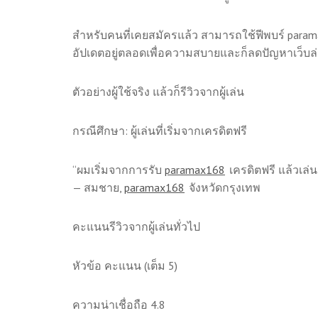
สำหรับคนที่เคยสมัครแล้ว สามารถใช้ฟีพบร์ paramax
อัปเดตอยู่ตลอดเพื่อความสบายและก็ลดปัญหาเว็บล
ตัวอย่างผู้ใช้จริง แล้วก็รีวิวจากผู้เล่น
กรณีศึกษา: ผู้เล่นที่เริ่มจากเครดิตฟรี
“ผมเริ่มจากการรับ
paramax168
เครดิตฟรี แล้วเล่
— สมชาย,
paramax168
จังหวัดกรุงเทพ
คะแนนรีวิวจากผู้เล่นทั่วไป
หัวข้อ คะแนน (เต็ม 5)
ความน่าเชื่อถือ 4.8