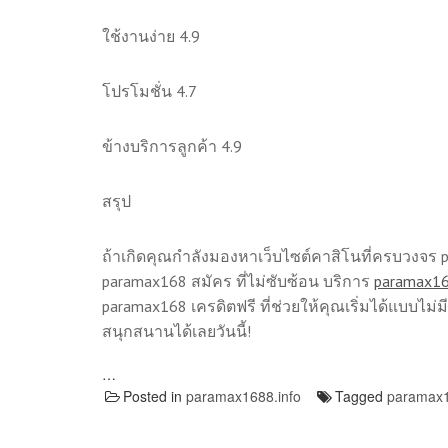
ใช้งานง่าย 4.9
โปรโมชั่น 4.7
ข้างบริการลูกค้า 4.9
สรุป
ถ้าเกิดคุณกำลังมองหาเว็บไซต์คาสิโนที่ครบวงจร
paramax168 สมัคร ที่ไม่ซับซ้อน บริการ
paramax1
paramax168 เครดิตฟรี ที่ช่วยให้คุณเริ่มได้แบบไม่
สนุกสนานได้เลยวันนี้!
…
Posted in
paramax1688.info
Tagged
paramax1