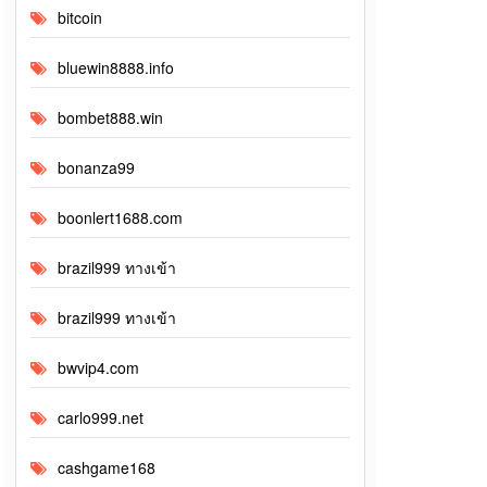
bitcoin
bluewin8888.info
bombet888.win
bonanza99
boonlert1688.com
brazil999 ทางเข้า
brazil999 ทางเข้า
bwvip4.com
carlo999.net
cashgame168