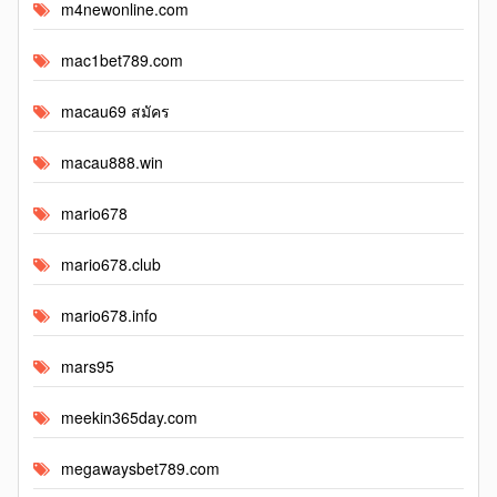
m4newonline.com
mac1bet789.com
macau69 สมัคร
macau888.win
mario678
mario678.club
mario678.info
mars95
meekin365day.com
megawaysbet789.com