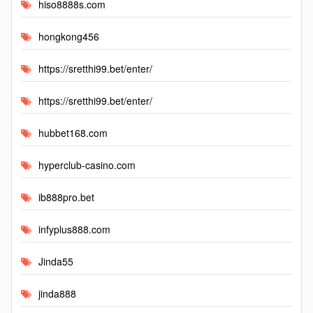
hiso8888s.com
hongkong456
https://sretthi99.bet/enter/
https://sretthi99.bet/enter/
hubbet168.com
hyperclub-casino.com
ib888pro.bet
infyplus888.com
Jinda55
jinda888