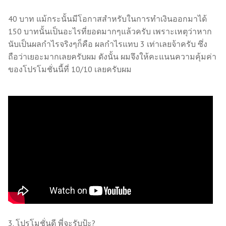
40 บาท แม้กระนั้นมีโอกาสสำหรับในการทำเงินออกมาได้
150 บาทนั้นเป็นอะไรที่ยอดมากๆแล้วครับ เพราะเหตุว่าหาก
นับเป็นผลกำไรจริงๆก็คือ ผลกำไรแทบ 3 เท่าเลยจ้าครับ ซึ่ง
ถือว่าเยอะมากเลยครับผม ดังนั้น ผมจึงให้คะแนนความคุ้มค่า
ของโปรโมชั่นนี้ที่ 10/10 เลยครับผม
3. โปรโมชั่นดี พี่จะรับป้ะ?