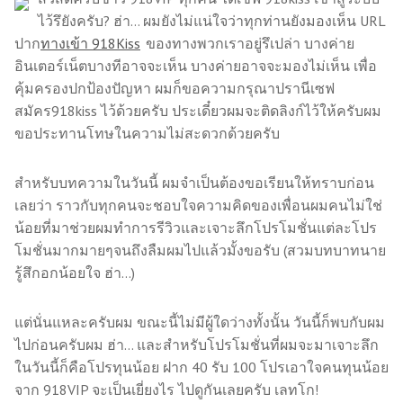
ไว้รึยังครับ? ฮ่า… ผมยังไม่แน่ใจว่าทุกท่านยังมองเห็น URL
ปาก
ทางเข้า 918Kiss
ของทางพวกเราอยู่รึเปล่า บางค่าย
อินเตอร์เน็ตบางทีอาจจะเห็น บางค่ายอาจจะมองไม่เห็น เพื่อ
คุ้มครองปกป้องปัญหา ผมก็ขอความกรุณาปรานีเซฟ
สมัคร918kiss ไว้ด้วยครับ ประเดี๋ยวผมจะติดลิงก์ไว้ให้ครับผม
ขอประทานโทษในความไม่สะดวกด้วยครับ
สำหรับบทความในวันนี้ ผมจำเป็นต้องขอเรียนให้ทราบก่อน
เลยว่า ราวกับทุกคนจะชอบใจความคิดของเพื่อนผมคนไม่ใช่
น้อยที่มาช่วยผมทำการรีวิวและเจาะลึกโปรโมชั่นแต่ละโปร
โมชั่นมากมายๆจนถึงลืมผมไปแล้วมั้งขอรับ (สวมบทบาทนาย
รู้สึกอกน้อยใจ ฮ่า…)
แต่นั่นแหละครับผม ขณะนี้ไม่มีผู้ใดว่างทั้งนั้น วันนี้ก็พบกับผม
ไปก่อนครับผม ฮ่า… และสำหรับโปรโมชั่นที่ผมจะมาเจาะลึก
ในวันนี้ก็คือโปรทุนน้อย ฝาก 40 รับ 100 โปรเอาใจคนทุนน้อย
จาก 918VIP จะเป็นเยี่ยงไร ไปดูกันเลยครับ เลทโก!