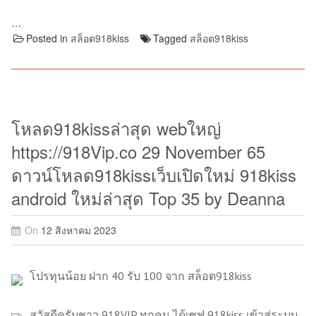
…
Posted in
สล็อต918kiss
Tagged
สล็อต918kiss
โหลด918kissล่าสุด webใหญ่
https://918Vip.co 29 November 65
ดาวน์โหลด918kissเว็บเปิดใหม่ 918kiss
android ใหม่ล่าสุด Top 35 by Deanna
On
12 สิงหาคม 2023
โปรทุนน้อย ฝาก 40 รับ 100 จาก สล็อต918kiss
สวัสดีครับชาว 918VIP ทุกคน ได้เซฟ 918kiss เข้าสู่ระบบ