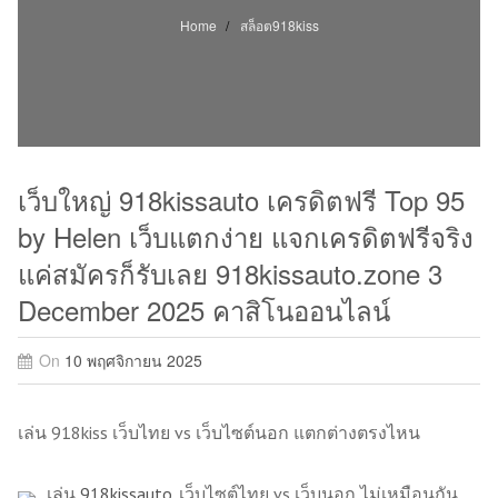
Home
สล็อต918kiss
เว็บใหญ่ 918kissauto เครดิตฟรี Top 95
by Helen เว็บแตกง่าย แจกเครดิตฟรีจริง
แค่สมัครก็รับเลย 918kissauto.zone 3
December 2025 คาสิโนออนไลน์
On
10 พฤศจิกายน 2025
เล่น 918kiss เว็บไทย vs เว็บไซต์นอก แตกต่างตรงไหน
เล่น
918kissauto
เว็บไซต์ไทย vs เว็บนอก ไม่เหมือนกัน