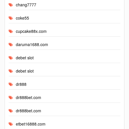
chang7777
coke55
cupcake88x.com
daruma1688.com
debet slot
debet slot
dr888
dr888bet.com
dr888bet.com
etbet16888.com