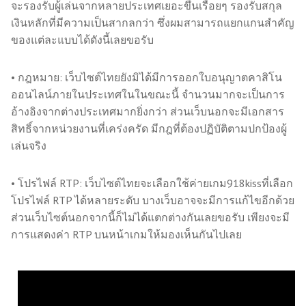
จะรองรับผู้เล่นจากหลายประเทศเยอะขึ้นเรื่อยๆ รองรับสกุล
เงินหลักที่มีความเป็นสากลกว่า ซึ่งผมสามารถแยกแกนสำคัญ
ของแต่ละแบบได้ดังนี้เลยขอรับ
• กฎหมาย: เว็บไซต์ไทยยังมิได้มีการออกใบอนุญาตคาสิโน
ออนไลน์ภายในประเทศในในขณะนี้ จำนวนมากจะเป็นการ
อ้างอิงจากต่างประเทศมากยิ่งกว่า ส่วนเว็บนอกจะมีเอกสาร
สิทธิ์จากหน่วยงานที่เคร่งครัด มีกฎที่ต้องปฏิบัติตามปกป้องผู้
เล่นจริง
• โปรไฟล์ RTP: เว็บไซต์ไทยจะเลือกใช้ค่ายเกม918kissที่เลือก
โปรไฟล์ RTP ได้หลายระดับ บางเว็บอาจจะมีการแก้ไขอีกด้วย
ส่วนเว็บไซต์นอกจากนี้ก็ไม่ได้แตกต่างกันเลยขอรับ เพียงจะมี
การแสดงค่า RTP บนหน้าเกมให้มองเห็นกันไปเลย