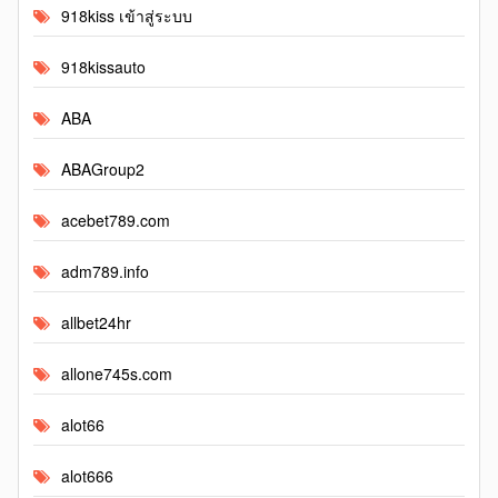
918kiss เข้าสู่ระบบ
918kissauto
ABA
ABAGroup2
acebet789.com
adm789.info
allbet24hr
allone745s.com
alot66
alot666