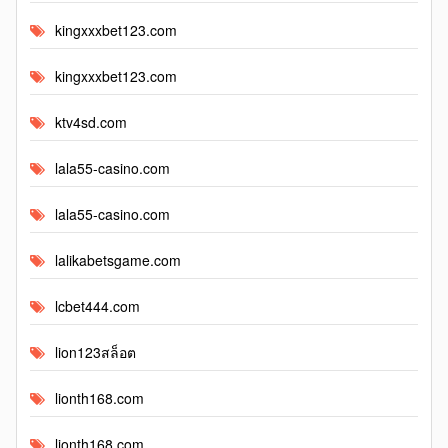
kingxxxbet123.com
kingxxxbet123.com
ktv4sd.com
lala55-casino.com
lala55-casino.com
lalikabetsgame.com
lcbet444.com
lion123สล็อต
lionth168.com
lionth168.com