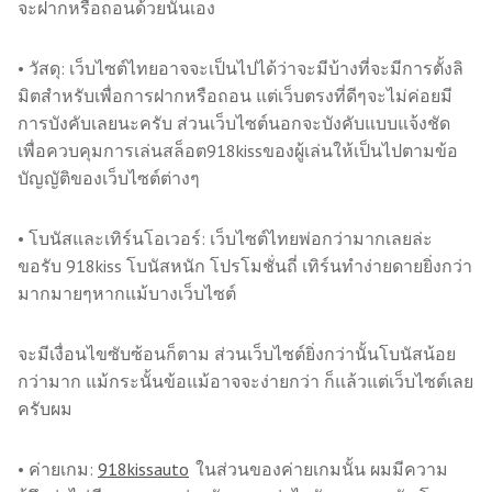
จะฝากหรือถอนด้วยนั่นเอง
• วัสดุ: เว็บไซต์ไทยอาจจะเป็นไปได้ว่าจะมีบ้างที่จะมีการตั้งลิ
มิตสำหรับเพื่อการฝากหรือถอน แต่เว็บตรงที่ดีๆจะไม่ค่อยมี
การบังคับเลยนะครับ ส่วนเว็บไซต์นอกจะบังคับแบบแจ้งชัด
เพื่อควบคุมการเล่นสล็อต918kissของผู้เล่นให้เป็นไปตามข้อ
บัญญัติของเว็บไซต์ต่างๆ
• โบนัสและเทิร์นโอเวอร์: เว็บไซต์ไทยพ่อกว่ามากเลยล่ะ
ขอรับ 918kiss โบนัสหนัก โปรโมชั่นถี่ เทิร์นทำง่ายดายยิ่งกว่า
มากมายๆหากแม้บางเว็บไซต์
จะมีเงื่อนไขซับซ้อนก็ตาม ส่วนเว็บไซต์ยิ่งกว่านั้นโบนัสน้อย
กว่ามาก แม้กระนั้นข้อแม้อาจจะง่ายกว่า ก็แล้วแต่เว็บไซต์เลย
ครับผม
• ค่ายเกม:
918kissauto
ในส่วนของค่ายเกมนั้น ผมมีความ