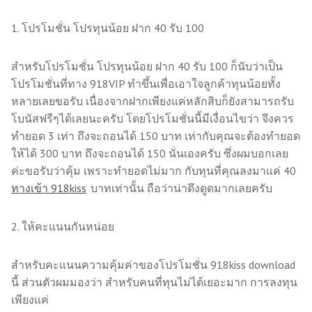
1. โปรโมชั่น โปรทุนน้อย ฝาก 40 รับ 100
สำหรับโปรโมชั่น โปรทุนน้อย ฝาก 40 รับ 100 ก็นับว่าเป็น
โปรโมชั่นที่ทาง 918VIP ทำขึ้นเพื่อเอาใจลูกค้าทุนน้อยทั้ง
หลายเลยขอรับ เนื่องจากฝากเพียงแค่หลักสิบก็ยังสามารถรับ
โบนัสฟรีๆได้เลยนะครับ โดยโปรโมชั่นนี้มีเงื่อนไขว่า จึงควร
ทำยอด 3 เท่า ถึงจะถอนได้ 150 บาท เท่ากับคุณจะต้องทำยอด
ให้ได้ 300 บาท ถึงจะถอนได้ 150 นั่นเองครับ ซึ่งผมบอกเลย
ค่ะขอรับว่าคุ้ม เพราะทำยอดไม่มาก กับทุนที่คุณลงมาแค่ 40
ทางเข้า 918kiss
บาทเท่านั้น ถือว่าน่าดึงดูดมากเลยครับ
2. ให้คะแนนกันหน่อย
สำหรับคะแนนความคุ้มค่าของโปรโมชั่น 918kiss download
นี้ ส่วนตัวผมมองว่า สำหรับคนที่ทุนไม่ได้เยอะมาก การลงทุน
เพียงแค่