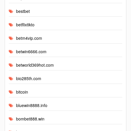
bestbet
betflixtikto
betm4vip.com
betwin6666.com
betworld369hot.com
bio285th.com
bitcoin
bluewin8888.info
bombet888.win