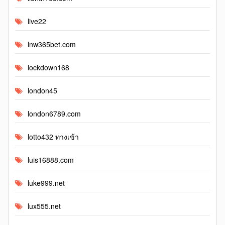
live22
lnw365bet.com
lockdown168
london45
london6789.com
lotto432 ทางเข้า
luis16888.com
luke999.net
lux555.net