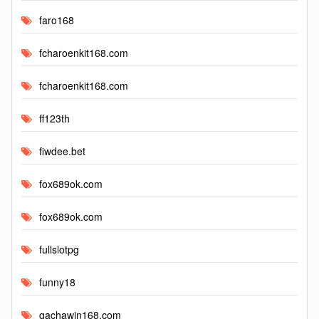
faro168
fcharoenkit168.com
fcharoenkit168.com
ff123th
fiwdee.bet
fox689ok.com
fox689ok.com
fullslotpg
funny18
gachawin168.com