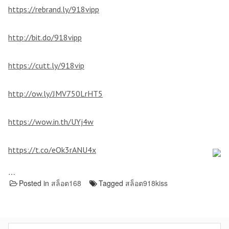
https://rebrand.ly/918vipp
http://bit.do/918vipp
https://cutt.ly/918vip
http://ow.ly/JMV750LrHT5
https://wow.in.th/UYj4w
https://t.co/eOk3rANU4x
…
Posted in
สล็อต168
Tagged
สล็อต918kiss