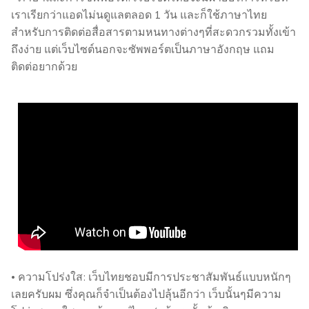
เราเรียกว่าแอดไม่นดูแลตลอด 1 วัน และก็ใช้ภาษาไทย
สำหรับการติดต่อสื่อสารตามหนทางต่างๆที่สะดวกรวมทั้งเข้า
ถึงง่าย แต่เว็บไซต์นอกจะซัพพอร์ตเป็นภาษาอังกฤษ แถม
ติดต่อยากด้วย
• ความโปร่งใส: เว็บไทยชอบมีการประชาสัมพันธ์แบบหนักๆ
เลยครับผม ซึ่งคุณก็จำเป็นต้องไปลุ้นอีกว่า เว็บนั้นๆมีความ