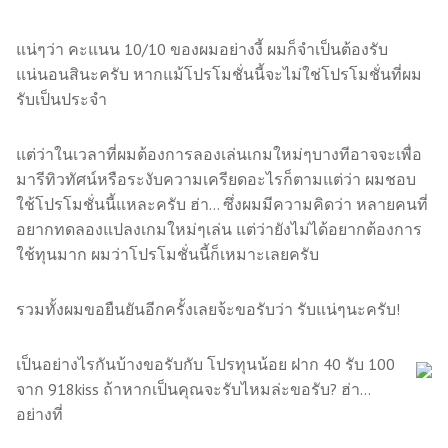
แน่ๆว่า คะแนน 10/10 ของผมอย่างงี้ ผมก็จำเป็นต้องรับ
แน่นอนสินะครับ หากแม้โปรโมชั่นนี้จะไม่ใช่โปรโมชั่นที่ผม
รับเป็นประจำ
แต่ว่าในเวลาที่ผมต้องการลองเล่นเกมใหม่ๆบางทีอาจจะเพื่อ
มารีทิวทัศน์หรือระงับความเครียดอะไรก็ตามแต่ว่า ผมชอบ
ใช้โปรโมชั่นนี้แหละครับ ฮ่า… ซึ่งผมมีความคิดว่า หลายคนที่
อยากทดลองแปลงเกมใหม่ๆเล่น แต่ว่ายังไม่ได้อยากต้องการ
ใช้ทุนมาก ผมว่าโปรโมชั่นนี้ก็เหมาะเลยครับ
รวมทั้งผมขอยืนยันอีกครั้งเลยจ้ะขอรับว่า รับแน่ๆนะครับ!
เป็นอย่างไรกันบ้างขอรับกับ โปรทุนน้อย ฝาก 40 รับ 100
จาก 918kiss ถ้าหากเป็นคุณจะรับไหมล่ะขอรับ? ฮ่า…
อย่างที่