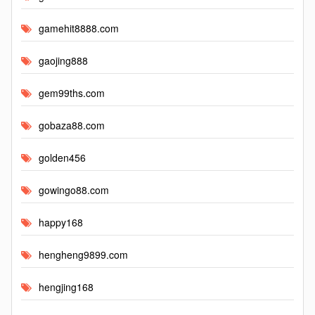
gamehit8888.com
gaojing888
gem99ths.com
gobaza88.com
golden456
gowingo88.com
happy168
hengheng9899.com
hengjing168