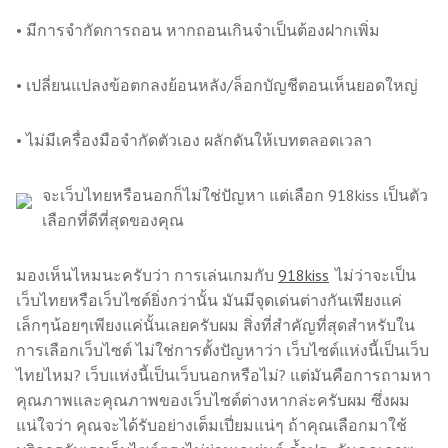
• มีการจำกัดการถอน หากถอนเกินจำเป็นต้องฝากเพิ่ม
• เปลี่ยนแปลงข้อตกลงย้อนหลัง/ล็อกบัญชีตอนเห็นยอดใหญ่
• ไม่มีเครื่องมือจำกัดตัวเอง ผลักดันให้เบทตลอดเวลา
จะเว็บไทยหรือนอกก็ไม่ใช่ปัญหา แต่เลือก 918kiss เป็นตัว
เลือกที่ดีที่สุดของคุณ
มองเห็นไหมนะครับว่า การเล่นเกมกับ
918kiss
ไม่ว่าจะเป็น
เว็บไทยหรือเว็บไซต์ยิ่งกว่านั้น มันมีจุดเด่นต่างกันเพียงแค่
เล็กๆน้อยๆเพียงแค่นั้นเลยครับผม สิ่งที่สำคัญที่สุดสำหรับใน
การเลือกเว็บไซต์ ไม่ใช่การตั้งปัญหาว่า เว็บไซต์แห่งนี้เป็นเว็บ
ไทยไหม? เว็บแห่งนี้เป็นเว็บนอกหรือไม่? แต่มันคือการถามหา
คุณภาพและคุณภาพของเว็บไซต์ต่างหากล่ะครับผม ซึ่งผม
แน่ใจว่า คุณจะได้รับอย่างเต็มเปี่ยมแน่ๆ ถ้าคุณเลือกมาใช้