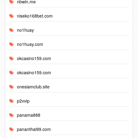
nbwin.me
niseko168bet.com
no1huay
no1huay.com
okcasino159.com
okcasino159.com
onesiamclub.site
p2vvip
panama888
pananthai99.com