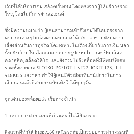
เว็บที่ให้บริการเกม สล็อตเว็บตรง โดยตรงจากผู้ให้บริการราย
ใหญ่โดยไม่มีการผ่านเอเย่นต์
ซึ่งมีความหมายว่า ผู้เล่นสามารถเข้าถึงเกมได้โดยตรงจาก
ค่ายเกมต่างๆไม่ต้องผ่านคนกลางให้เสียเวลารวมทั้งมีความ
เสี่ยงสำหรับการทุจริต โดยเฉพาะในเรื่องเกี่ยวกับการเงิน นอก
นั้น ยังมีเกมให้เลือกเล่นมากมายรูปแบบ ไม่ว่าจะเป็นสล็อต
คลาสสิค, สล็อตวิดีโอ, และยังรวมไปถึงสล็อตที่มีฟีพบร์พิเศษ
รวมทั้งค่ายเกม SLOTXO, PGSLOT, LIVE22, JOKER123, JILI,
918KISS และฯลฯ ทำให้ผู้เล่นมีตัวเลือกที่นานัปการในการ
เลือกเล่นแล้วก็สามารถบันเทิงใจได้ทุกๆวัน
จุดเด่นของสล็อต168 เว็บตรงชั้นนำ
1. ระบบการฝาก-ถอนที่เร็วและก็ไม่มีอันตราย
สิ่งแรกที่ทำให้ happy168 เหนือระดับเป็นระบบการฝาก-ถอนที่