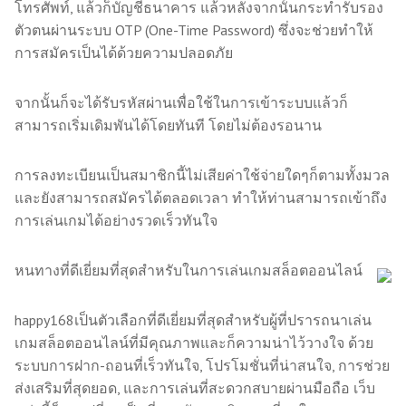
โทรศัพท์, แล้วก็บัญชีธนาคาร แล้วหลังจากนั้นกระทำรับรอง
ตัวตนผ่านระบบ OTP (One-Time Password) ซึ่งจะช่วยทำให้
การสมัครเป็นได้ด้วยความปลอดภัย
จากนั้นก็จะได้รับรหัสผ่านเพื่อใช้ในการเข้าระบบแล้วก็
สามารถเริ่มเดิมพันได้โดยทันที โดยไม่ต้องรอนาน
การลงทะเบียนเป็นสมาชิกนี้ไม่เสียค่าใช้จ่ายใดๆก็ตามทั้งมวล
และยังสามารถสมัครได้ตลอดเวลา ทำให้ท่านสามารถเข้าถึง
การเล่นเกมได้อย่างรวดเร็วทันใจ
หนทางที่ดีเยี่ยมที่สุดสำหรับในการเล่นเกมสล็อตออนไลน์
happy168เป็นตัวเลือกที่ดีเยี่ยมที่สุดสำหรับผู้ที่ปรารถนาเล่น
เกมสล็อตออนไลน์ที่มีคุณภาพและก็ความน่าไว้วางใจ ด้วย
ระบบการฝาก-ถอนที่เร็วทันใจ, โปรโมชั่นที่น่าสนใจ, การช่วย
ส่งเสริมที่สุดยอด, และการเล่นที่สะดวกสบายผ่านมือถือ เว็บ