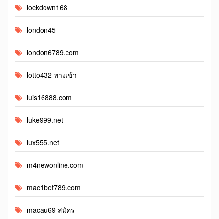
lockdown168
london45
london6789.com
lotto432 ทางเข้า
luis16888.com
luke999.net
lux555.net
m4newonline.com
mac1bet789.com
macau69 สมัคร