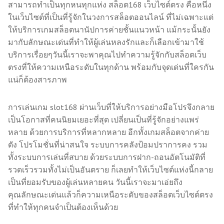
สามารถทำเป็นทุกหนทุกแห่ง สล็อต168 เว็บไซต์ตรง คือหนึ่ง
ในเว็บไซต์ที่เป็นที่รู้จักในวงการสล็อตออนไลน์ ที่ไม่เฉพาะแต่
ให้บริการเกมสล็อตนานัปการค่ายชั้นแนวหน้า แม้กระนั้นยัง
มากับลักษณะเด่นที่ทำให้ผู้เล่นหลงรักและก็เลือกเข้ามาใช้
บริการเรื่อยๆวันนี้เราจะพาคุณไปทำความรู้จักกับสล็อตเว็บ
ตรงที่ให้ความเหนือระดับในทุกด้าน พร้อมกับจุดเด่นที่ใครกัน
แน่ก็ต้องสารภาพ
การเล่นเกม slot168 ผ่านเว็บที่ให้บริการอย่างมือโปรจึงกลาย
เป็นโอกาสที่คนนิยมเยอะที่สุด เปลี่ยนเป็นที่รู้จักอย่างแพร่
หลาย ด้วยการบริการที่หลากหลาย อีกทั้งเกมสล็อตจากค่าย
ดัง โปรโมชั่นที่น่าสนใจ ระบบการคลังป้อมปราการคง รวม
ทั้งระบบการเล่นที่สบาย ด้วยระบบการฝาก-ถอนอัตโนมัติที่
รวดเร็วรวมทั้งไม่เป็นอันตราย ก็เลยทำให้เว็บไซต์แห่งนี้กลาย
เป็นที่ยอมรับของผู้เล่นหลายคน วันนี้เราจะมาเอ่ยถึง
คุณลักษณะเด่นแล้วก็ความเหนือระดับของสล็อตเว็บไซต์ตรง
ที่ทำให้ทุกคนจำเป็นต้องเห็นด้วย