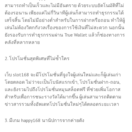
สามารถทำเป็นเร็วและไม่มีอันตราย ด้วยระบบอัตโนมัติที่ไม่
ต้องรอนาน เพียงแค่ไม่กี่วินาทีผู้เล่นก็สามารถทำธุรกรรมได้
เสร็จสิ้น โดยไม่มีอย่างต่ำสำหรับในการฝากหรือถอน ทำให้ผู้
เล่นไม่ต้องวิตกกังวลเรื่องของการใช้เงินที่ไม่สะดวก นอกนั้น
ยังรองรับการทำธุรกรรมผ่าน True Wallet แล้วก็ช่องทางการ
คลังที่หลากหลาย
2. โปรโมชั่นสุดพิเศษที่ไม่ซ้ำใคร
เว็บ slot168 จะมีโปรโมชั่นที่จูงใจผู้เล่นใหม่และก็ผู้เล่นเก่า
โดยตลอด ไม่ว่าจะเป็นโบนัสแรกเข้า, โปรโมชั่นฝาก-ถอน,
และยังรวมไปถึงโปรโมชั่นหมุนสล็อตฟรี ที่ช่วยเพิ่มโอกาส
สำหรับเพื่อการชนะรางวัลได้มากขึ้น ผู้เล่นสามารถติดตาม
ข่าวสารรวมทั้งอัพเดทโปรโมชั่นใหม่ๆได้ตลอดระยะเวลา
3. มีเกม happy168 นานัปการจากค่ายดัง