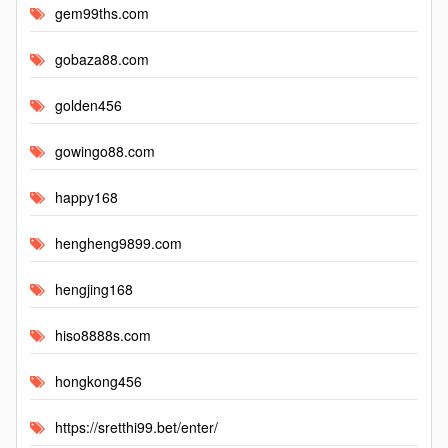
gem99ths.com
gobaza88.com
golden456
gowingo88.com
happy168
hengheng9899.com
hengjing168
hiso8888s.com
hongkong456
https://sretthi99.bet/enter/