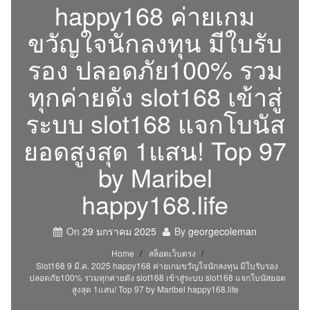
happy168 ค่ายเกม
ขวัญใจนักลงทุน มีใบรับ
รอง ปลอดภัย100% รวม
ทุกค่ายดัง slot168 เข้าสู่
ระบบ slot168 แจกโบนัส
ยอดสูงสุด 1แสน! Top 97
by Maribel
happy168.life
On
29 มกราคม 2025
By
georgecoleman
Home
สล็อตเว็บตรง
Slot168 9 มี.ค. 2025 happy168 ค่ายเกมขวัญใจนักลงทุน มีใบรับรอง
ปลอดภัย100% รวมทุกค่ายดัง slot168 เข้าสู่ระบบ slot168 แจกโบนัสยอด
สูงสุด 1แสน! Top 97 by Maribel happy168.life