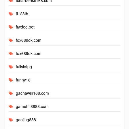
fcharoenkit168.com
ff123th
fiwdee.bet
fox689ok.com
fox689ok.com
fullslotpg
funny18
gachawin168.com
gamehit8888.com
gaojing888