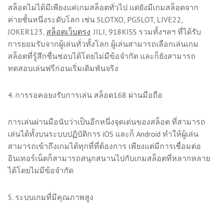
สล็อตไม่ได้มีเพียงแค่เกมสล็อตทั่วไป แต่ยังมีเกมสล็อตจาก
ค่ายชั้นหนึ่งระดับโลก เช่น SLOTXO, PGSLOT, LIVE22,
JOKER123,
สล็อตเว็บตรง
JILI, 918KISS รวมทั้งฯลฯ ที่ได้รับ
การยอมรับจากผู้เล่นทั่วทั้งโลก ผู้เล่นสามารถเลือกเล่นเกม
สล็อตที่รู้สึกชื่นชอบได้โดยไม่มีข้อจำกัด และก็ยังสามารถ
ทดสอบเล่นฟรีก่อนเริ่มเดิมพันจริง
4. การรอคอยงรับการเล่น สล็อต168 ผ่านมือถือ
การเล่นผ่านมือนับว่าเป็นอีกหนึ่งจุดเด่นของสล็อต ที่สามารถ
เล่นได้ทั้งบนระบบปฏิบัติการ iOS และก็ Android ทำให้ผู้เล่น
สามารถเข้าถึงเกมได้ทุกที่ที่ต้องการ เพียงแต่มีการเชื่อมต่อ
อินเทอร์เน็ตก็สามารถสนุกสนานไปกับเกมสล็อตที่หลากหลาย
ได้โดยไม่มีข้อจำกัด
5. ระบบเกมที่มีคุณภาพสูง