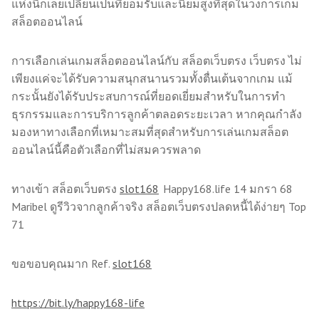
แห่งนี้ก็เลยเปลี่ยนเป็นที่ยอมรับและนิยมสูงที่สุดในวงการเกม
สล็อตออนไลน์
การเลือกเล่นเกมสล็อตออนไลน์กับ สล็อตเว็บตรง เว็บตรง ไม่
เพียงแค่จะได้รับความสนุกสนานรวมทั้งตื่นเต้นจากเกม แม้
กระนั้นยังได้รับประสบการณ์ที่ยอดเยี่ยมสำหรับในการทำ
ธุรกรรมและการบริการลูกค้าตลอดระยะเวลา หากคุณกำลัง
มองหาทางเลือกที่เหมาะสมที่สุดสำหรับการเล่นเกมสล็อต
ออนไลน์นี้คือตัวเลือกที่ไม่สมควรพลาด
ทางเข้า สล็อตเว็บตรง
slot168
Happy168.life 14 มกรา 68
Maribel ดูรีวิวจากลูกค้าจริง สล็อตเว็บตรงปลดหนี้ได้ง่ายๆ Top
71
ขอขอบคุณมาก Ref.
slot168
https://bit.ly/happy168-life