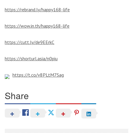
https://rebrand.ly/happy168-life
https://wow.in.th/happy168-life
https://cutt.ly/de9EErkC
https://shorturl.asia/n0piu
https://t.co/v8PLtM7Sag
Share