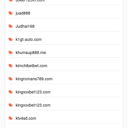
juad888
Judhai168
k1gt-auto.com
khumsup888.me
kimchibetbet.com
kingromans789.com
kingxxxbet123.com
kingxxxbet123.com
ktv4sd.com