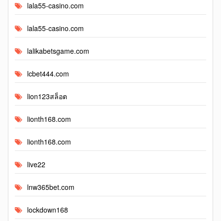
lala55-casino.com
lala55-casino.com
lalikabetsgame.com
lcbet444.com
lion123สล็อต
lionth168.com
lionth168.com
live22
lnw365bet.com
lockdown168