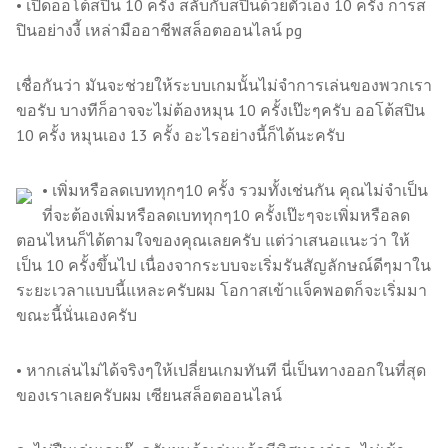
• เปิดออโต้สปิน 10 ครั้ง สลับกับสปินด้วยตัวเอง 10 ครั้ง การส
ปินอย่างงี้ เหล่ามืออาชีพสล็อตออนไลน์ pg
เชื่อกันว่า มันจะช่วยให้ระบบเกมนั้นไม่จำการเล่นของพวกเรา
ขอรับ บางทีก็อาจจะไม่ต้องหมุน 10 ครั้งเป๊ะๆครับ ออโต้สปิน
10 ครั้ง หมุนเอง 13 ครั้ง อะไรอย่างนี้ก็ได้นะครับ
• เพิ่มหรือลดเบททุกๆ10 ครั้ง รวมทั้งเช่นกัน คุณไม่จำเป็น
ที่จะต้องเพิ่มหรือลดเบททุกๆ10 ครั้งเป๊ะๆจะเพิ่มหรือลด
ตอนไหนก็ได้ตามใจของคุณเลยครับ แต่ว่าเสนอแนะว่า ให้
เป็น 10 ครั้งขึ้นไป เนื่องจากระบบจะเริ่มรันสัญลักษณ์ดีๆมาใน
ระยะเวลาแบบนี้แหละครับผม โอกาสเข้าแจ็คพอตก็จะเริ่มมา
ขณะนี้นั่นเองครับ
• หากเล่นไม่ได้จริงๆให้เปลี่ยนเกมทันที นี่เป็นทางออกในที่สุด
ของเราเลยครับผม เซียนสล็อตออนไลน์