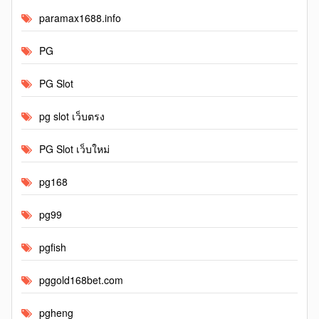
paramax1688.info
PG
PG Slot
pg slot เว็บตรง
PG Slot เว็บใหม่
pg168
pg99
pgfish
pggold168bet.com
pgheng