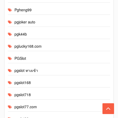
Pgheng99
pgjoker auto
pgk44b
pglucky168.com
PGSlot
pgslot ทางเข้า
pgslot168
pgslot718
pgslot77.com