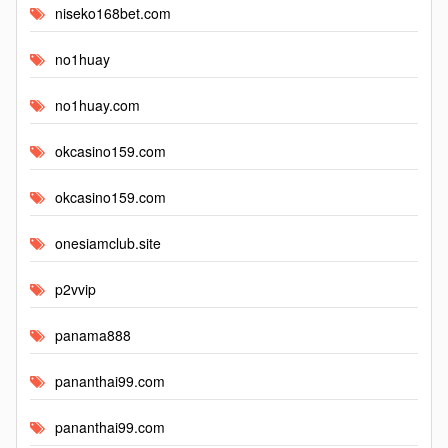
niseko168bet.com
no1huay
no1huay.com
okcasino159.com
okcasino159.com
onesiamclub.site
p2vvip
panama888
pananthai99.com
pananthai99.com