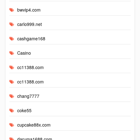
bwvip4.com
carlo999.net
cashgame168
Casino
cc11388.com
cc11388.com
chang7777
coke55
cupcake88x.com
daruma1688.com