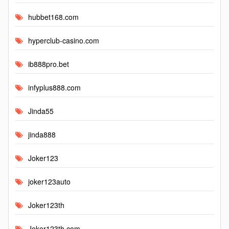
hubbet168.com
hyperclub-casino.com
ib888pro.bet
infyplus888.com
Jinda55
jinda888
Joker123
joker123auto
Joker123th
Joker123th.com