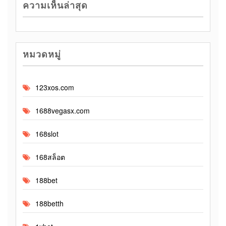
ความเห็นล่าสุด
หมวดหมู่
123xos.com
1688vegasx.com
168slot
168สล็อต
188bet
188betth