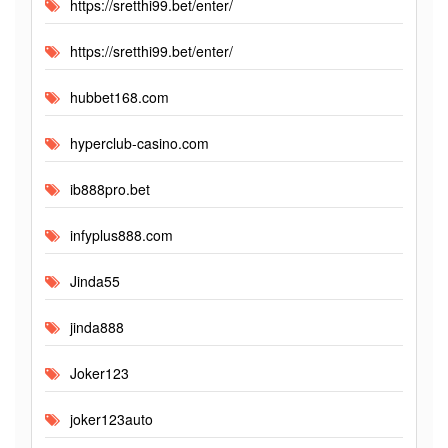
https://sretthi99.bet/enter/
https://sretthi99.bet/enter/
hubbet168.com
hyperclub-casino.com
ib888pro.bet
infyplus888.com
Jinda55
jinda888
Joker123
joker123auto