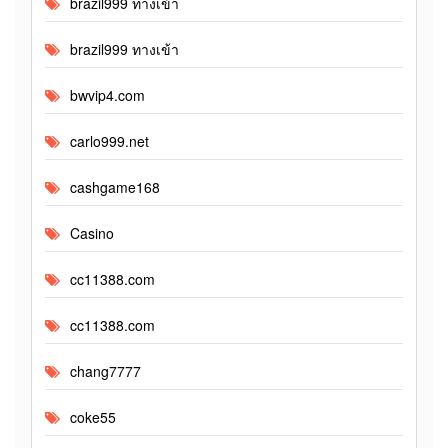
brazil999 ทางเข้า
brazil999 ทางเข้า
bwvip4.com
carlo999.net
cashgame168
Casino
cc11388.com
cc11388.com
chang7777
coke55