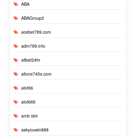
ABA
ABAGroup2
acebet789.com
adm789.info
allbet24hr
allone745s.com
alot66
alot666
amb slot
askyouwin888