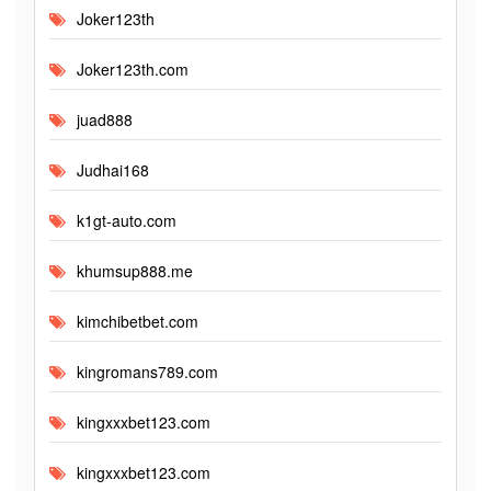
Joker123th
Joker123th.com
juad888
Judhai168
k1gt-auto.com
khumsup888.me
kimchibetbet.com
kingromans789.com
kingxxxbet123.com
kingxxxbet123.com