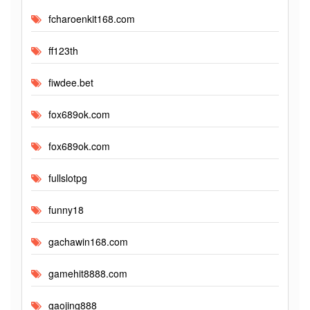
fcharoenkit168.com
ff123th
fiwdee.bet
fox689ok.com
fox689ok.com
fullslotpg
funny18
gachawin168.com
gamehit8888.com
gaojing888