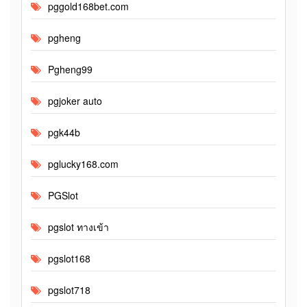
pggold168bet.com
pgheng
Pgheng99
pgjoker auto
pgk44b
pglucky168.com
PGSlot
pgslot ทางเข้า
pgslot168
pgslot718