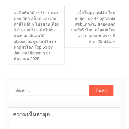
แนะแนว
Previous
Next
เรื่อง
« เดิมพันกีฬา บริการ แทง
เว็บใหญ่ pgk44b ใหม่
post:
post:
บอล กีฬา สล็อต และเกม
ล่าสุด Top 47 by Vania
คาสิโนอื่นๆ โปรชวนเพื่อน
webแตกง่าย สล็อตแตก
0.6% แจกโปรเด็ดไม่อั้น
ง่ายมีจริงไหม หรือแค่เรื่อง
แทงบอลเงินสดได้
เล่า มาคุยแบบตรงๆ 6
ufabombx ดูบอลฟรีครบ
ธ.ค. 25 พนัน »
ทุกคู่ทั่วโลก Top 53 by
Jaunita Ufabomb 21
ธันวาคม 2025
ค้นหา
สำหรับ:
ความเห็นล่าสุด