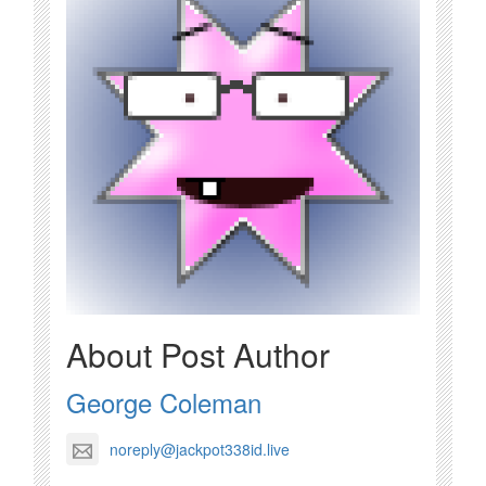
About Post Author
George Coleman
noreply@jackpot338id.live