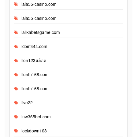
lala55-casino.com
lala55-casino.com
lalikabetsgame.com
lcbet444.com
lion123สล็อต
lionth168.com
lionth168.com
live22
lnw365bet.com
lockdown168