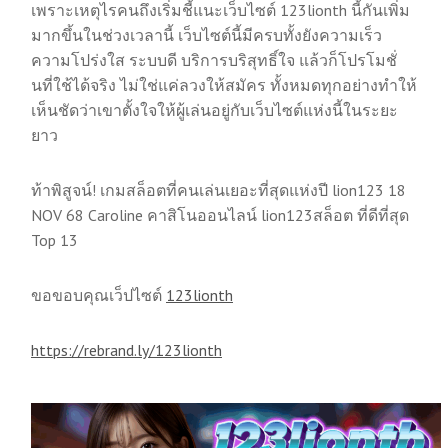
เพราะเหตุไรคนถึงเริ่มชี้แนะเว็บไซต์ 123lionth นี้กันเพิ่ม
มากขึ้นในช่วงเวลานี้ เว็บไซต์นี้มีครบทั้งยังความเร็ว
ความโปร่งใส ระบบดี บริการบริสุทธิ์ใจ แล้วก็โปรโมชั่
นที่ใช้ได้จริง ไม่ใช่แค่ลวงให้สมัคร ทั้งหมดทุกอย่างทำให้
เห็นชัดว่าเขาตั้งใจให้ผู้เล่นอยู่กับเว็บไซต์แห่งนี้ในระยะ
ยาว
ท้าพิสูจน์! เกมสล็อตที่คนเล่นเยอะที่สุดแห่งปี lion123 18
NOV 68 Caroline คาสิโนออนไลน์ lion123สล็อต ที่ดีที่สุด
Top 13
ขอขอบคุณเว็ปไซต์
123lionth
https://rebrand.ly/123lionth