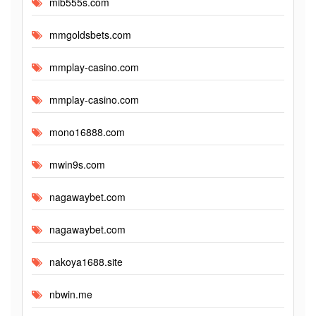
mib555s.com
mmgoldsbets.com
mmplay-casino.com
mmplay-casino.com
mono16888.com
mwin9s.com
nagawaybet.com
nagawaybet.com
nakoya1688.site
nbwin.me