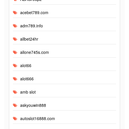
acebet789.com
adm789.info
allbet24hr
allone745s.com
alot66
alot666
amb slot
askyouwin888
autoslot16888.com