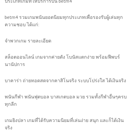
ประเภทเกมที่ให้บริการบน betm4
betm4 รวมเกมพนันยอดนิยมทุกประเภทเพื่อรองรับผู้เล่นทุก
ความชอบ ได้แก่:
จำพวกเกม รายละเอียด
สล็อตออนไลน์ เกมจากค่ายดัง โบนัสแตกง่าย พร้อมฟีพบร์
นานัปการ
บาคาร่า ถ่ายทอดสดจากคาสิโนจริง ระบบโปร่งใส ได้เงินจริง
พนันกีฬา พนันฟุตบอล บาสเกตบอล มวย รวมทั้งกีฬาอื่นๆครบ
ทุกลีก
เกมยิงปลา เกมที่ได้รับความนิยมที่เล่นง่าย สนุก และก็ได้เงิน
จริง