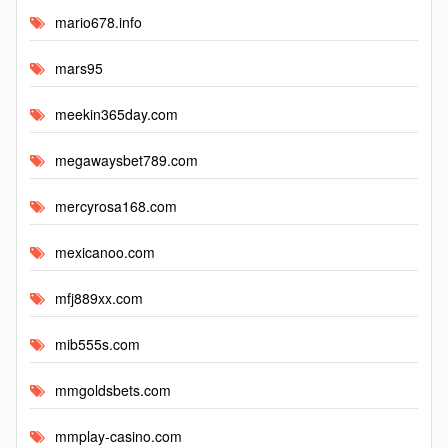
mario678.info
mars95
meekin365day.com
megawaysbet789.com
mercyrosa168.com
mexicanoo.com
mfj889xx.com
mib555s.com
mmgoldsbets.com
mmplay-casino.com