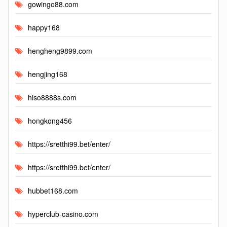
gowingo88.com
happy168
hengheng9899.com
hengjing168
hiso8888s.com
hongkong456
https://sretthi99.bet/enter/
https://sretthi99.bet/enter/
hubbet168.com
hyperclub-casino.com