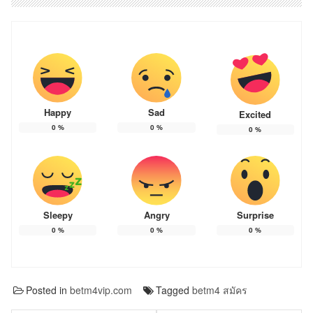
Happy
Sad
Excited
0
%
0
%
0
%
Sleepy
Angry
Surprise
0
%
0
%
0
%
Posted in
betm4vip.com
Tagged
betm4 สมัคร
แนะแนว