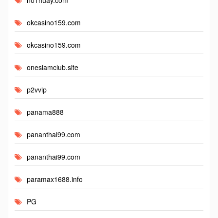
no1huay.com
okcasino159.com
okcasino159.com
onesiamclub.site
p2vvip
panama888
pananthai99.com
pananthai99.com
paramax1688.info
PG