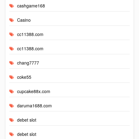
cashgame168
Casino
cc11388.com
cc11388.com
chang7777
coke55
cupcake88x.com
daruma1688.com
debet slot
debet slot