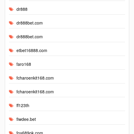
dr888
dr888bet.com
dr888bet.com
etbet16888.com
faro168
fcharoenkit168.com
fcharoenkit168.com
ff123th
fiwdee.bet
fox689ok.com