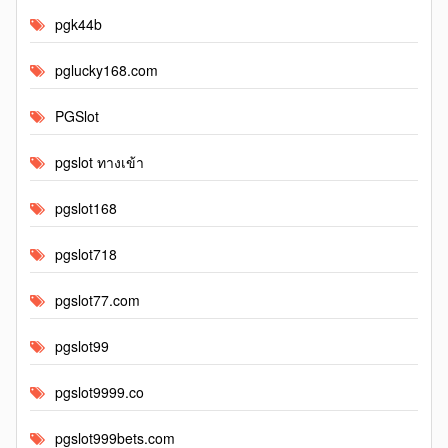
pgk44b
pglucky168.com
PGSlot
pgslot ทางเข้า
pgslot168
pgslot718
pgslot77.com
pgslot99
pgslot9999.co
pgslot999bets.com