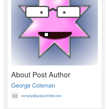
About Post Author
George Coleman
noreply@jackpot338id.live