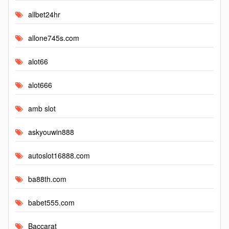
allbet24hr
allone745s.com
alot66
alot666
amb slot
askyouwin888
autoslot16888.com
ba88th.com
babet555.com
Baccarat