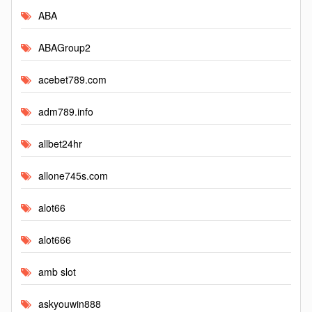
ABA
ABAGroup2
acebet789.com
adm789.info
allbet24hr
allone745s.com
alot66
alot666
amb slot
askyouwin888