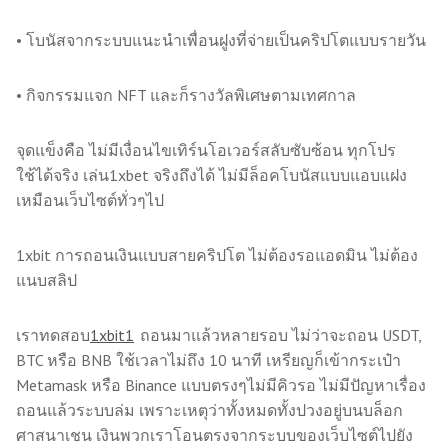
• โบนัสจากระบบแนะนำเพื่อนฝูงที่จ่ายเป็นคริปโตแบบรายวัน
• กิจกรรมแจก NFT และก็รางวัลพิเศษตามเทศกาล
จุดแข็งคือ ไม่มีเงื่อนไขเทิร์นโอเวอร์สลับซับซ้อน ทุกโปร
ใช้ได้จริง เล่น1xbet จริงถึงได้ ไม่มีล็อคโบนัสแบบแอบแฝง
เหมือนเว็บไซต์ทั่วๆไป
1xbit การถอนเงินแบบสายคริปโต ไม่ต้องรอแอดมิน ไม่ต้อง
แนบสลิป
เราทดสอบ
1xbit1
ถอนมาแล้วหลายรอบ ไม่ว่าจะถอน USDT,
BTC หรือ BNB ใช้เวลาไม่ถึง 10 นาที เหรียญก็เข้ากระเป๋า
Metamask หรือ Binance แบบตรงๆไม่มีคิวรอ ไม่มีปัญหาเรื่อง
ถอนแล้วระบบล่ม เพราะเหตุว่าทั้งหมดทั้งปวงอยู่บนบล็อก
ศาสนาเชน เงินพวกเราโอนตรงจากระบบของเว็บไซต์ไปยัง