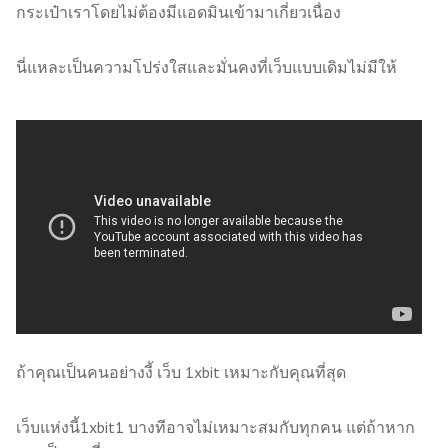
กระเป๋าเราโดยไม่ต้องมีแอดมินเข้ามาเกี่ยวเนื่อง
นี่แหละเป็นความโปร่งใสและมั่นคงที่เว็บแบบเดิมไม่มีให้
ถ้าคุณเป็นคนอย่างงี้ เว็บ 1xbit เหมาะกับคุณที่สุด
เว็บแห่งนี้1xbit1 บางทีอาจไม่เหมาะสมกับทุกคน แต่ถ้าหาก