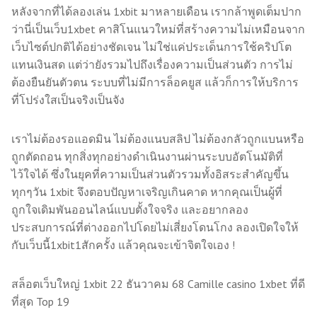
หลังจากที่ได้ลองเล่น 1xbit มาหลายเดือน เรากล้าพูดเต็มปาก
ว่านี่เป็นเว็บ1xbet คาสิโนแนวใหม่ที่สร้างความไม่เหมือนจาก
เว็บไซต์ปกติได้อย่างชัดเจน ไม่ใช่แค่ประเด็นการใช้คริปโต
แทนเงินสด แต่ว่ายังรวมไปถึงเรื่องความเป็นส่วนตัว การไม่
ต้องยืนยันตัวตน ระบบที่ไม่มีการล็อคยูส แล้วก็การให้บริการ
ที่โปร่งใสเป็นจริงเป็นจัง
เราไม่ต้องรอแอดมิน ไม่ต้องแนบสลิป ไม่ต้องกลัวถูกแบนหรือ
ถูกตัดถอน ทุกสิ่งทุกอย่างดำเนินงานผ่านระบบอัตโนมัติที่
ไว้ใจได้ ซึ่งในยุคที่ความเป็นส่วนตัวรวมทั้งอิสระสำคัญขึ้น
ทุกๆวัน 1xbit จึงตอบปัญหาเจริญเกินคาด หากคุณเป็นผู้ที่
ถูกใจเดิมพันออนไลน์แบบตั้งใจจริง และอยากลอง
ประสบการณ์ที่ต่างออกไปโดยไม่เสี่ยงโดนโกง ลองเปิดใจให้
กับเว็บนี้1xbit1สักครั้ง แล้วคุณจะเข้าจิตใจเอง !
สล็อตเว็บใหญ่ 1xbit 22 ธันวาคม 68 Camille casino 1xbet ที่ดี
ที่สุด Top 19