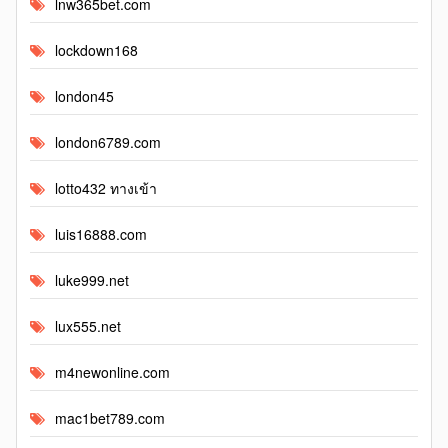
lnw365bet.com
lockdown168
london45
london6789.com
lotto432 ทางเข้า
luis16888.com
luke999.net
lux555.net
m4newonline.com
mac1bet789.com