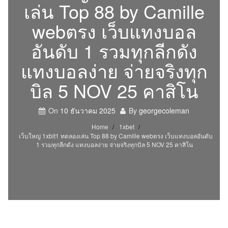
เล่น Top 88 by Camille
webตรง เว็บแทงบอล
อันดับ 1 รวมทุกลีกดัง
แทงบอลง่าย จ่ายจริงทุก
บิล 5 NOV 25 คาสิโน
On
10 ธันวาคม 2025
By
georgecoleman
Home
1xbet
เว็บใหญ่ 1xbit1 ทดลองเล่น Top 88 by Camille webตรง เว็บแทงบอลอันดับ
1 รวมทุกลีกดัง แทงบอลง่าย จ่ายจริงทุกบิล 5 NOV 25 คาสิโน