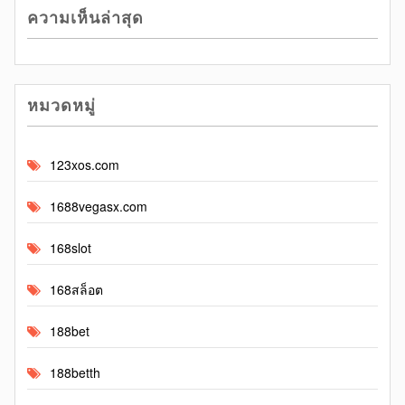
ความเห็นล่าสุด
หมวดหมู่
123xos.com
1688vegasx.com
168slot
168สล็อต
188bet
188betth